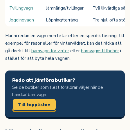
Tvillingvagn
Jämnåriga/tvillingar
Två likvärdiga säte
Joggingvagn
Löpning/terräng
Tre hjul, ofta störr
Har ni redan en vagn men letar efter en specifik lösning, till
exempel för resor eller för vintervädret, kan det räcka att
gå direkt till
barnvagn för vinter
eller
barnvagnstillbehör
i
stället för att byta hela vagnen.
Redo att jämföra butiker?
Se de butiker som flest föräldrar väljer när de
handlar barnvagn.
Till topplistan