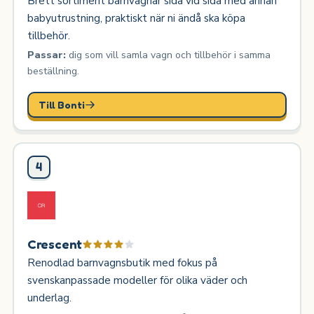
Brett sortiment barnvagnar sida vid sida med annan
babyutrustning, praktiskt när ni ändå ska köpa
tillbehör.
Passar:
dig som vill samla vagn och tillbehör i samma
beställning.
Till Bonti
4
Crescent
Renodlad barnvagnsbutik med fokus på
svenskanpassade modeller för olika väder och
underlag.