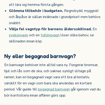
att lära sig hemma första gången.
Glömma tillbehör i budgeten.
Regnskydd, myggnät
och åkpåse är sällan inräknade i grundpriset men behövs
snabbt.
Välja fel vagntyp för barnens åldersskillnad.
En
syskonvagn
och en
tvillingvagn
löser olika behov, se
skillnaden innan köp.
Ny eller begagnad barnvagn?
En barnvagn behöver inte alltid vara ny. Fungerar bromsar,
hjul och lås som de ska, och saknas synligt slitage på
ramen, kan en begagnad vagn vara ett bra alternativ,
särskilt för en vagn som bara ska användas en kortare
period. Vår guide till
begagnad barnvagn
går igenom vad du
bör kontrollera innan affären görs upp.