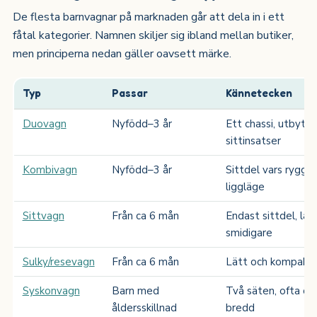
De flesta barnvagnar på marknaden går att dela in i ett
fåtal kategorier. Namnen skiljer sig ibland mellan butiker,
men principerna nedan gäller oavsett märke.
Typ
Passar
Kännetecken
Duovagn
Nyfödd–3 år
Ett chassi, utbytba
sittinsatser
Kombivagn
Nyfödd–3 år
Sittdel vars rygg fäl
liggläge
Sittvagn
Från ca 6 mån
Endast sittdel, lät
smidigare
Sulky/resevagn
Från ca 6 mån
Lätt och kompakt, 
Syskonvagn
Barn med
Två säten, ofta oli
åldersskillnad
bredd