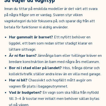
Innan du tittar på enskilda modeller är det värt att svara
på några frågor om er vardag. Svaren styr vilken
vagnkategori du bör fokusera på, och sparar dig från att
betala för funktioner ni aldrig använder.
Hur gammalt är barnet?
Ett nyfött behöver en
liggdel, ett barn som redan sitter stadigt klarar en
lättare sittvagn.
Är ni fler barn?
Jämnåriga barn eller tvillingar kräver en
bredare konstruktion än barn med några års mellanrum.
Bor ni i stad eller på landet?
Hiss, trånga dörrar och
kollektivtrafik ställer andra krav än en villa med garage.
Har ni bil?
Chassivikt och hopfällt mått avgör om
vagnen får plats i bagageutrymmet.
Vad är budgeten?
En vagn som ska hålla från nyfödd
till 3–4 år kostar mer initialt men behöver sällan bytas
ut på vägen.