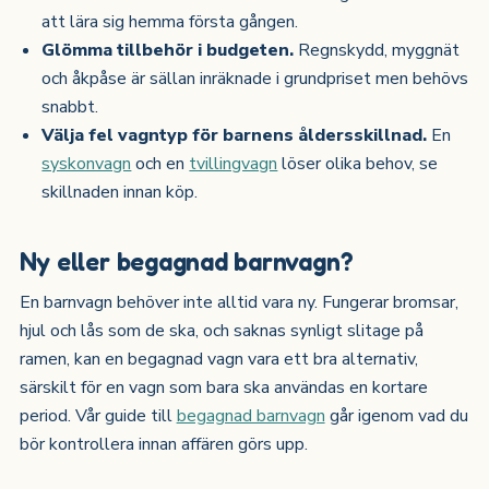
att lära sig hemma första gången.
Glömma tillbehör i budgeten.
Regnskydd, myggnät
och åkpåse är sällan inräknade i grundpriset men behövs
snabbt.
Välja fel vagntyp för barnens åldersskillnad.
En
syskonvagn
och en
tvillingvagn
löser olika behov, se
skillnaden innan köp.
Ny eller begagnad barnvagn?
En barnvagn behöver inte alltid vara ny. Fungerar bromsar,
hjul och lås som de ska, och saknas synligt slitage på
ramen, kan en begagnad vagn vara ett bra alternativ,
särskilt för en vagn som bara ska användas en kortare
period. Vår guide till
begagnad barnvagn
går igenom vad du
bör kontrollera innan affären görs upp.