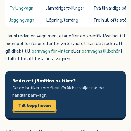
Tvillingvagn
Jämnåriga/tvillingar
Två likvärdiga säte
Joggingvagn
Löpning/terräng
Tre hjul, ofta störr
Har ni redan en vagn men letar efter en specifik lösning, till
exempel för resor eller för vintervädret, kan det räcka att
gå direkt till
barnvagn för vinter
eller
barnvagnstillbehör
i
stället för att byta hela vagnen.
Redo att jämföra butiker?
Se de butiker som flest föräldrar väljer när de
handlar barnvagn.
Till topplistan