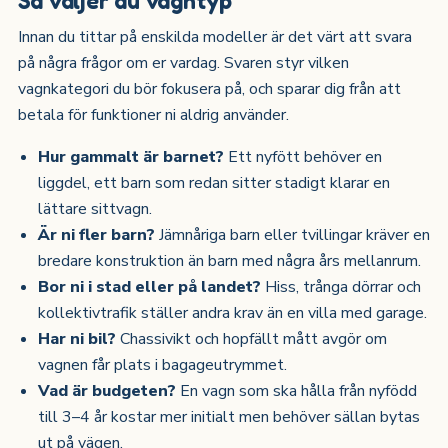
Innan du tittar på enskilda modeller är det värt att svara
på några frågor om er vardag. Svaren styr vilken
vagnkategori du bör fokusera på, och sparar dig från att
betala för funktioner ni aldrig använder.
Hur gammalt är barnet?
Ett nyfött behöver en
liggdel, ett barn som redan sitter stadigt klarar en
lättare sittvagn.
Är ni fler barn?
Jämnåriga barn eller tvillingar kräver en
bredare konstruktion än barn med några års mellanrum.
Bor ni i stad eller på landet?
Hiss, trånga dörrar och
kollektivtrafik ställer andra krav än en villa med garage.
Har ni bil?
Chassivikt och hopfällt mått avgör om
vagnen får plats i bagageutrymmet.
Vad är budgeten?
En vagn som ska hålla från nyfödd
till 3–4 år kostar mer initialt men behöver sällan bytas
ut på vägen.