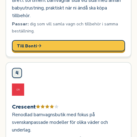
Brett sortiment barnvagnar sida vid sida med annan
babyutrustning, praktiskt när ni ändå ska köpa
tillbehör.
Passar:
dig som vill samla vagn och tillbehör i samma
beställning.
Till Bonti
4
Crescent
Renodlad barnvagnsbutik med fokus på
svenskanpassade modeller för olika väder och
underlag.