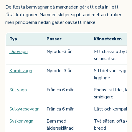
De flesta barnvagnar på marknaden går att dela in i ett
fåtal kategorier. Namnen skiljer sig ibland mellan butiker,
men principerna nedan gäller oavsett märke.
Typ
Passar
Kännetecken
Duovagn
Nyfödd–3 år
Ett chassi, utbytba
sittinsatser
Kombivagn
Nyfödd–3 år
Sittdel vars rygg fäl
liggläge
Sittvagn
Från ca 6 mån
Endast sittdel, lät
smidigare
Sulky/resevagn
Från ca 6 mån
Lätt och kompakt, 
Syskonvagn
Barn med
Två säten, ofta oli
åldersskillnad
bredd