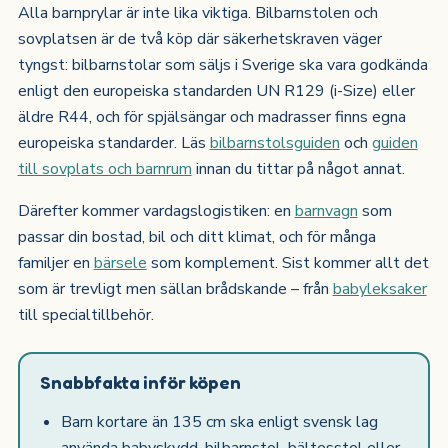
Alla barnprylar är inte lika viktiga. Bilbarnstolen och
sovplatsen är de två köp där säkerhetskraven väger
tyngst: bilbarnstolar som säljs i Sverige ska vara godkända
enligt den europeiska standarden UN R129 (i-Size) eller
äldre R44, och för spjälsängar och madrasser finns egna
europeiska standarder. Läs
bilbarnstolsguiden
och
guiden
till sovplats och barnrum
innan du tittar på något annat.
Därefter kommer vardagslogistiken: en
barnvagn
som
passar din bostad, bil och ditt klimat, och för många
familjer en
bärsele
som komplement. Sist kommer allt det
som är trevligt men sällan brådskande – från
babyleksaker
till specialtillbehör.
Snabbfakta inför köpen
Barn kortare än 135 cm ska enligt svensk lag