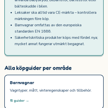
använda babyskydd, bilbarnstol, bältesstol eller
bälteskudde i bilen.
Leksaker ska alltid vara CE-märkta – kontrollera
märkningen före köp.
Barnvagnar omfattas av den europeiska
standarden EN 1888.
Säkerhetskritiska produkter köps med fördel nya;
mycket annat fungerar utmärkt begagnat.
Alla köpguider per område
Barnvagnar
Vagntyper, mått, vinteregenskaper och tillbehör.
15 guider →