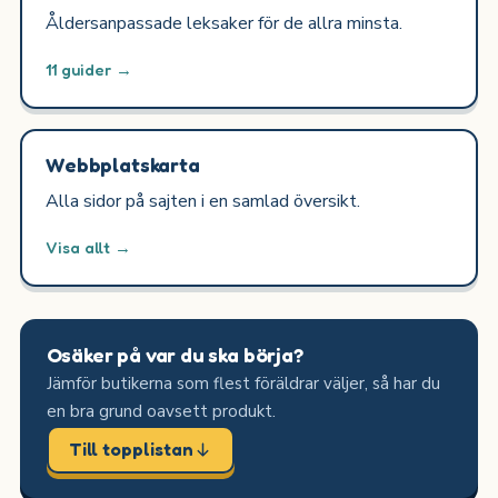
Åldersanpassade leksaker för de allra minsta.
11 guider →
Webbplatskarta
Alla sidor på sajten i en samlad översikt.
Visa allt →
Osäker på var du ska börja?
Jämför butikerna som flest föräldrar väljer, så har du
en bra grund oavsett produkt.
Till topplistan