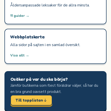
Åldersanpassade leksaker för de allra minsta.
11 guider →
Webbplatskarta
Alla sidor på sajten i en samlad översikt.
Visa allt →
Osäker på var du ska börja?
Jämför butikerna som flest föräldrar väljer, så har du
en bra grund oavsett produkt.
Till topplistan