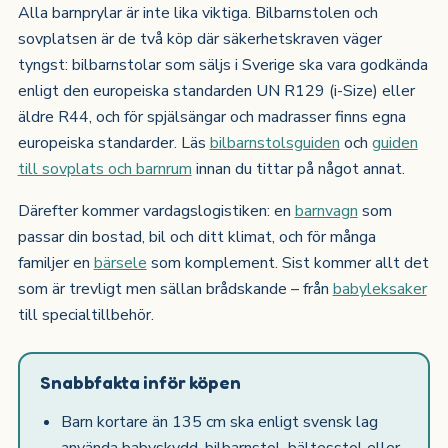
Alla barnprylar är inte lika viktiga. Bilbarnstolen och
sovplatsen är de två köp där säkerhetskraven väger
tyngst: bilbarnstolar som säljs i Sverige ska vara godkända
enligt den europeiska standarden UN R129 (i-Size) eller
äldre R44, och för spjälsängar och madrasser finns egna
europeiska standarder. Läs
bilbarnstolsguiden
och
guiden
till sovplats och barnrum
innan du tittar på något annat.
Därefter kommer vardagslogistiken: en
barnvagn
som
passar din bostad, bil och ditt klimat, och för många
familjer en
bärsele
som komplement. Sist kommer allt det
som är trevligt men sällan brådskande – från
babyleksaker
till specialtillbehör.
Snabbfakta inför köpen
Barn kortare än 135 cm ska enligt svensk lag