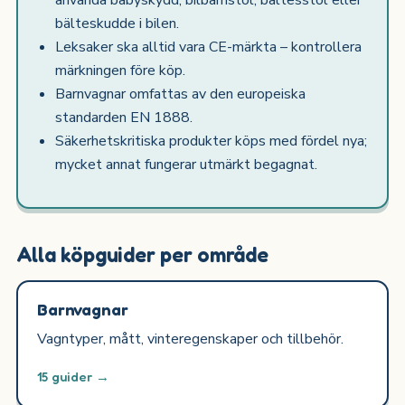
använda babyskydd, bilbarnstol, bältesstol eller
bälteskudde i bilen.
Leksaker ska alltid vara CE-märkta – kontrollera
märkningen före köp.
Barnvagnar omfattas av den europeiska
standarden EN 1888.
Säkerhetskritiska produkter köps med fördel nya;
mycket annat fungerar utmärkt begagnat.
Alla köpguider per område
Barnvagnar
Vagntyper, mått, vinteregenskaper och tillbehör.
15 guider →