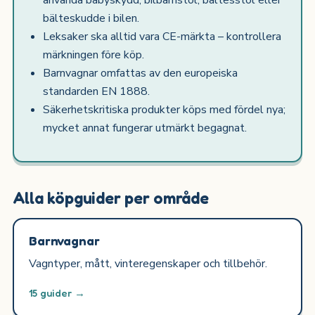
använda babyskydd, bilbarnstol, bältesstol eller
bälteskudde i bilen.
Leksaker ska alltid vara CE-märkta – kontrollera
märkningen före köp.
Barnvagnar omfattas av den europeiska
standarden EN 1888.
Säkerhetskritiska produkter köps med fördel nya;
mycket annat fungerar utmärkt begagnat.
Alla köpguider per område
Barnvagnar
Vagntyper, mått, vinteregenskaper och tillbehör.
15 guider →