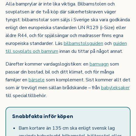
Alla barnprylar är inte lika viktiga. Bilbarnstolen och
sovplatsen är de två köp där säkerhetskraven väger
tyngst: bilbarnstolar som säljs i Sverige ska vara godkända
enligt den europeiska standarden UN R129 (i-Size) eller
äldre R44, och för spjälsängar och madrasser finns egna
europeiska standarder. Läs
bilbarnstolsguiden
och
guiden
till sovplats och barnrum
innan du tittar på något annat.
Därefter kommer vardagslogistiken: en
barnvagn
som
passar din bostad, bil och ditt klimat, och för många
familjer en
bärsele
som komplement. Sist kommer allt det
som är trevligt men sällan brådskande – från
babyleksaker
till specialtillbehör.
Snabbfakta inför köpen
Barn kortare än 135 cm ska enligt svensk lag