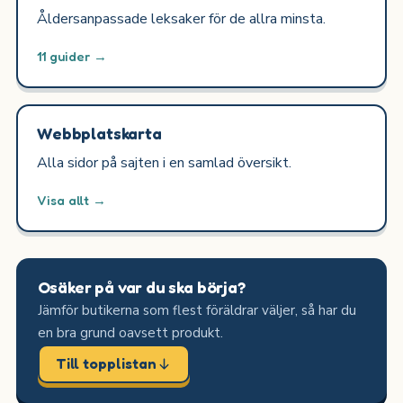
Åldersanpassade leksaker för de allra minsta.
11 guider →
Webbplatskarta
Alla sidor på sajten i en samlad översikt.
Visa allt →
Osäker på var du ska börja?
Jämför butikerna som flest föräldrar väljer, så har du
en bra grund oavsett produkt.
Till topplistan