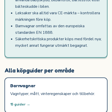
använda babyskydd, bilbarnstol, bältesstol eller
bälteskudde i bilen.
Leksaker ska alltid vara CE-märkta – kontrollera
märkningen före köp.
Barnvagnar omfattas av den europeiska
standarden EN 1888.
Säkerhetskritiska produkter köps med fördel nya;
mycket annat fungerar utmärkt begagnat.
Alla köpguider per område
Barnvagnar
Vagntyper, mått, vinteregenskaper och tillbehör.
15 guider →