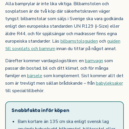
Alla barnprylar är inte lika viktiga. Bilbarnstolen och
sovplatsen är de två köp där säkerhetskraven väger
tyngst: bilbarnstolar som säljs i Sverige ska vara godkända
enligt den europeiska standarden UN R129 (i-Size) eller
äldre R44, och för spjälsängar och madrasser finns egna
europeiska standarder. Läs
bilbarnstolsguiden
och
guiden
till sovplats och barnrum
innan du tittar på något annat.
Därefter kommer vardagslogistiken: en
barnvagn
som
passar din bostad, bil och ditt klimat, och för många
familjer en
bärsele
som komplement. Sist kommer allt det
som är trevligt men sällan brådskande – från
babyleksaker
till specialtillbehör.
Snabbfakta inför köpen
Barn kortare än 135 cm ska enligt svensk lag