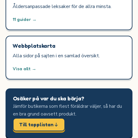
Åldersanpassade leksaker för de allra minsta.
11 guider →
Webbplatskarta
Alla sidor på sajten i en samlad översikt.
Visa allt →
Osäker på var du ska börja?
Jämför butikerna som flest föräldrar väljer, så har du
en bra grund oavsett produkt.
Till topplistan