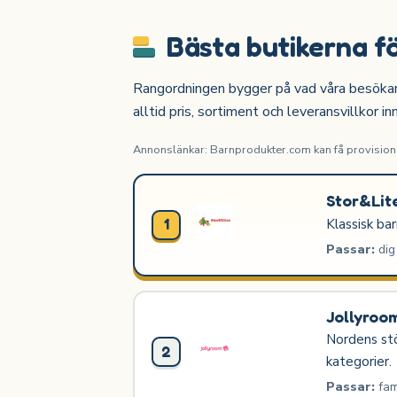
Bästa butikerna f
Rangordningen bygger på vad våra besökare o
alltid pris, sortiment och leveransvillkor in
Annonslänkar: Barnprodukter.com kan få provision n
Stor&Lit
Klassisk ba
1
Passar:
dig
Jollyroo
Nordens stö
2
kategorier.
Passar:
fam