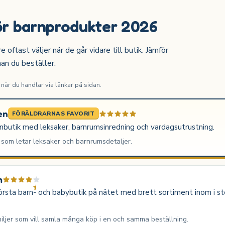
ör barnprodukter 2026
ftast väljer när de går vidare till butik. Jämför
nan du beställer.
är du handlar via länkar på sidan.
en
FÖRÄLDRARNAS FAVORIT
rnbutik med leksaker, barnrumsinredning och vardagsutrustning.
 som letar leksaker och barnrumsdetaljer.
m
rsta barn- och babybutik på nätet med brett sortiment inom i sto
iljer som vill samla många köp i en och samma beställning.