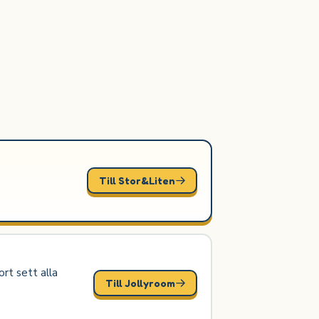
Till Stor&Liten
rt sett alla
Till Jollyroom