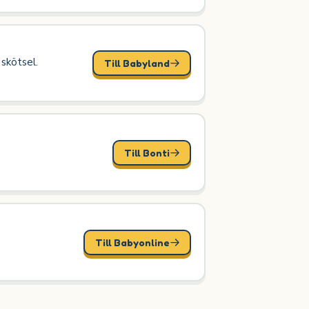
 skötsel.
Till Babyland
Till Bonti
Till Babyonline