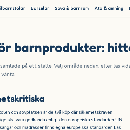
ilbarnstolar
Bärselar
Sova & barnrum
Äta & amning
ör barnprodukter: hitt
samlade på ett ställe. Välj område nedan, eller läs vid
 vänta.
etskritiska
rnstolen och sovplatsen är de två köp där säkerhetskraven
verige ska vara godkända enligt den europeiska standarden UN
älsängar och madrasser finns egna europeiska standarder. Läs