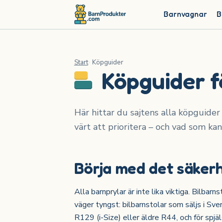
Barnvagnar
B
Start
Köpguider
Köpguider f
Här hittar du sajtens alla köpguider 
värt att prioritera – och vad som kan
Börja med det säkerh
Alla barnprylar är inte lika viktiga. Bilba
väger tyngst: bilbarnstolar som säljs i S
R129 (i-Size) eller äldre R44, och för spj