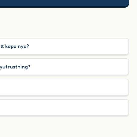
att köpa nya?
byutrustning?