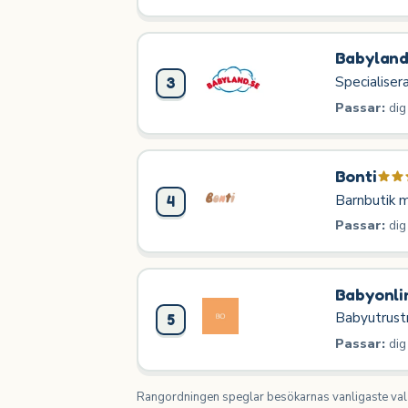
Babylan
Specialiser
3
Passar:
dig
Bonti
Barnbutik m
4
Passar:
dig
Babyonli
Babyutrustn
5
Passar:
dig
Rangordningen speglar besökarnas vanligaste val o