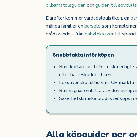
bilbarnstolsguiden
och
guiden till sovplat
Därefter kommer vardagslogistiken: en
ba
många familjer en
bärsele
som komplement. 
brådskande – från
babyleksaker
till special
Snabbfakta inför köpen
Barn kortare än 135 cm ska enligt s
eller bälteskudde i bilen.
Leksaker ska alltid vara CE-märkta –
Barnvagnar omfattas av den europe
Säkerhetskritiska produkter köps me
Alla köpguider per 