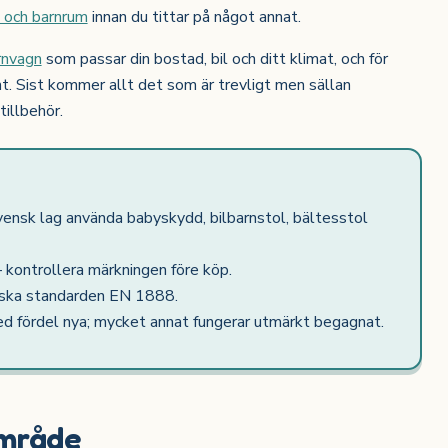
s och barnrum
innan du tittar på något annat.
rnvagn
som passar din bostad, bil och ditt klimat, och för
Sist kommer allt det som är trevligt men sällan
tillbehör.
vensk lag använda babyskydd, bilbarnstol, bältesstol
 kontrollera märkningen före köp.
iska standarden EN 1888.
d fördel nya; mycket annat fungerar utmärkt begagnat.
område