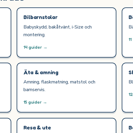
Bilbarnstolar
B
Babyskydd, bakåtvänt, i-Size och
Bä
montering.
11
14 guider →
Äta & amning
S
Amning, flaskmatning, matstol och
Bl
barnservis.
1
15 guider →
Resa & ute
B