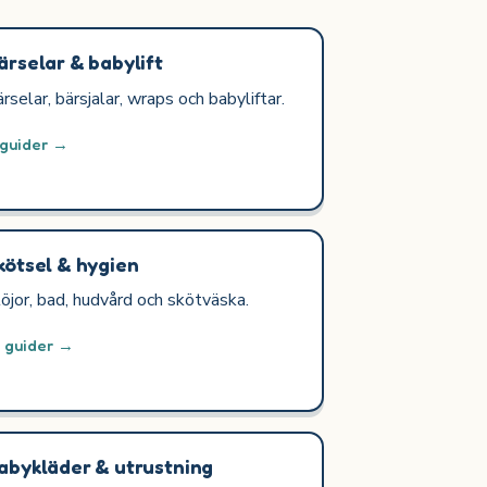
ärselar & babylift
rselar, bärsjalar, wraps och babyliftar.
 guider →
kötsel & hygien
öjor, bad, hudvård och skötväska.
2 guider →
abykläder & utrustning