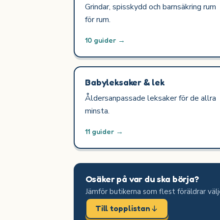
Grindar, spisskydd och barnsäkring rum
för rum.
10 guider →
Babyleksaker & lek
Åldersanpassade leksaker för de allra
minsta.
11 guider →
Osäker på var du ska börja?
Jämför butikerna som flest föräldrar väl
Till topplistan