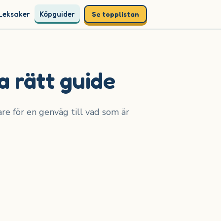
Leksaker
Köpguider
Se topplistan
a rätt guide
are för en genväg till vad som är