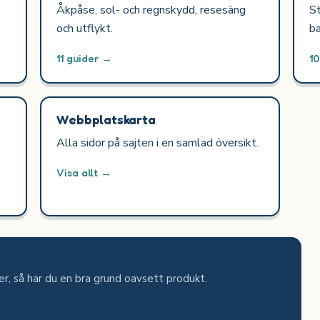
Åkpåse, sol- och regnskydd, resesäng
St
och utflykt.
ba
11 guider →
1
Webbplatskarta
Alla sidor på sajten i en samlad översikt.
Visa allt →
jer, så har du en bra grund oavsett produkt.