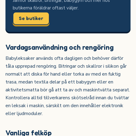
Jämför skallror, bitringar, babygym och mer hos
butikerna föräldrar oftast väljer.
Se butiker
Vardagsanvändning och rengöring
Babyleksaker används ofta dagligen och behöver därför
tåla upprepad rengöring. Bitringar och skallror i silikon går
normalt att diska för hand eller torka av med en fuktig
trasa, medan textila delar på ett babygym eller en
aktivitetsmatta bör gå att ta av och maskintvätta separat.
Kontrollera alltid tillverkarens skötselråd innan du tvättar
en leksak i maskin, särskilt om den innehåller elektronik
eller ljudmoduler.
Vanliga felköp