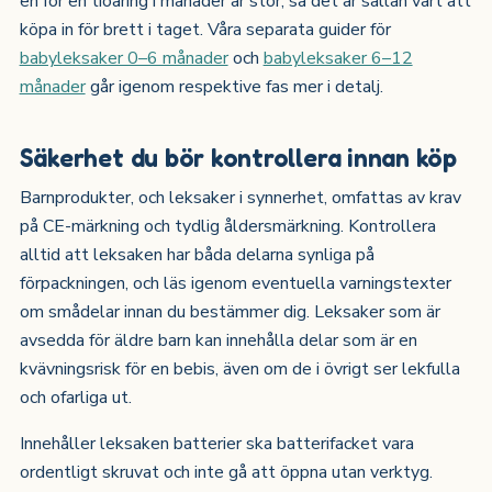
en för en tioåring i månader är stor, så det är sällan värt att
köpa in för brett i taget. Våra separata guider för
babyleksaker 0–6 månader
och
babyleksaker 6–12
månader
går igenom respektive fas mer i detalj.
Säkerhet du bör kontrollera innan köp
Barnprodukter, och leksaker i synnerhet, omfattas av krav
på CE-märkning och tydlig åldersmärkning. Kontrollera
alltid att leksaken har båda delarna synliga på
förpackningen, och läs igenom eventuella varningstexter
om smådelar innan du bestämmer dig. Leksaker som är
avsedda för äldre barn kan innehålla delar som är en
kvävningsrisk för en bebis, även om de i övrigt ser lekfulla
och ofarliga ut.
Innehåller leksaken batterier ska batterifacket vara
ordentligt skruvat och inte gå att öppna utan verktyg.