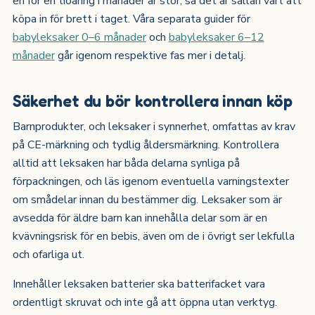
en för en tioåring i månader är stor, så det är sällan värt att
köpa in för brett i taget. Våra separata guider för
babyleksaker 0–6 månader
och
babyleksaker 6–12
månader
går igenom respektive fas mer i detalj.
Säkerhet du bör kontrollera innan köp
Barnprodukter, och leksaker i synnerhet, omfattas av krav
på CE-märkning och tydlig åldersmärkning. Kontrollera
alltid att leksaken har båda delarna synliga på
förpackningen, och läs igenom eventuella varningstexter
om smådelar innan du bestämmer dig. Leksaker som är
avsedda för äldre barn kan innehålla delar som är en
kvävningsrisk för en bebis, även om de i övrigt ser lekfulla
och ofarliga ut.
Innehåller leksaken batterier ska batterifacket vara
ordentligt skruvat och inte gå att öppna utan verktyg.