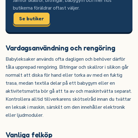
Jämför skallror, bitringar, babygym och mer hos
butikerna föräldrar oftast väljer.
Se butiker
Vardagsanvändning och rengöring
Babyleksaker används ofta dagligen och behöver därför
tåla upprepad rengöring. Bitringar och skallror i silikon går
normalt att diska för hand eller torka av med en fuktig
trasa, medan textila delar på ett babygym eller en
aktivitetsmatta bör gå att ta av och maskintvätta separat.
Kontrollera alltid tillverkarens skötselråd innan du tvättar
en leksak i maskin, särskilt om den innehåller elektronik
eller ljudmoduler.
Vanliga felköp