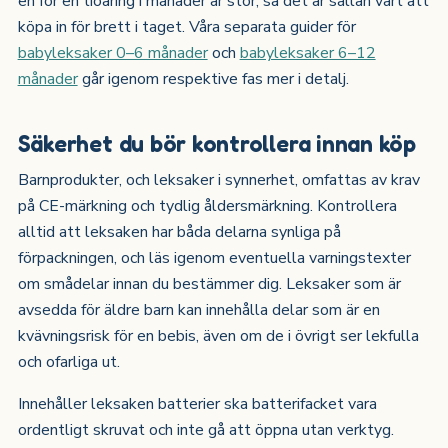
en för en tioåring i månader är stor, så det är sällan värt att
köpa in för brett i taget. Våra separata guider för
babyleksaker 0–6 månader
och
babyleksaker 6–12
månader
går igenom respektive fas mer i detalj.
Säkerhet du bör kontrollera innan köp
Barnprodukter, och leksaker i synnerhet, omfattas av krav
på CE-märkning och tydlig åldersmärkning. Kontrollera
alltid att leksaken har båda delarna synliga på
förpackningen, och läs igenom eventuella varningstexter
om smådelar innan du bestämmer dig. Leksaker som är
avsedda för äldre barn kan innehålla delar som är en
kvävningsrisk för en bebis, även om de i övrigt ser lekfulla
och ofarliga ut.
Innehåller leksaken batterier ska batterifacket vara
ordentligt skruvat och inte gå att öppna utan verktyg.