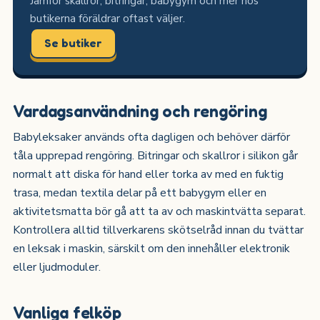
Jämför skallror, bitringar, babygym och mer hos
butikerna föräldrar oftast väljer.
Se butiker
Vardagsanvändning och rengöring
Babyleksaker används ofta dagligen och behöver därför
tåla upprepad rengöring. Bitringar och skallror i silikon går
normalt att diska för hand eller torka av med en fuktig
trasa, medan textila delar på ett babygym eller en
aktivitetsmatta bör gå att ta av och maskintvätta separat.
Kontrollera alltid tillverkarens skötselråd innan du tvättar
en leksak i maskin, särskilt om den innehåller elektronik
eller ljudmoduler.
Vanliga felköp