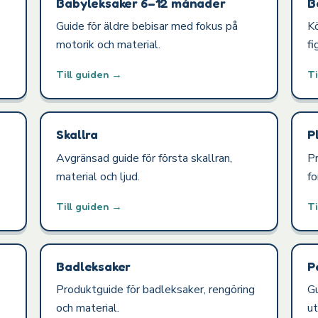
Babyleksaker 6–12 månader
B
Guide för äldre bebisar med fokus på
K
motorik och material.
fi
Till guiden →
Ti
Skallra
P
Avgränsad guide för första skallran,
Pr
material och ljud.
f
Till guiden →
Ti
Badleksaker
P
Produktguide för badleksaker, rengöring
Gu
och material.
ut