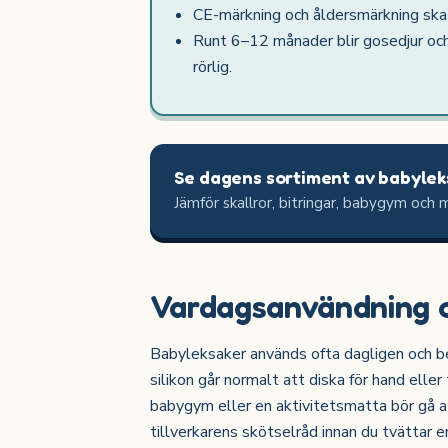
CE-märkning och åldersmärkning ska a
Runt 6–12 månader blir gosedjur och
rörlig.
Se dagens sortiment av babylek
Jämför skallror, bitringar, babygym och m
Vardagsanvändning o
Babyleksaker används ofta dagligen och beh
silikon går normalt att diska för hand elle
babygym eller en aktivitetsmatta bör gå at
tillverkarens skötselråd innan du tvättar en