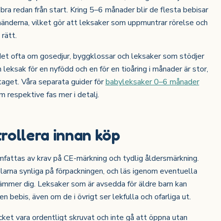
 bra redan från start. Kring 5–6 månader blir de flesta bebisar
 händerna, vilket gör att leksaker som uppmuntrar rörelse och
rätt.
det ofta om gosedjur, byggklossar och leksaker som stödjer
eksak för en nyfödd och en för en tioåring i månader är stor,
i taget. Våra separata guider för
babyleksaker 0–6 månader
 respektive fas mer i detalj.
rollera innan köp
mfattas av krav på CE-märkning och tydlig åldersmärkning.
elarna synliga på förpackningen, och läs igenom eventuella
ämmer dig. Leksaker som är avsedda för äldre barn kan
en bebis, även om de i övrigt ser lekfulla och ofarliga ut.
cket vara ordentligt skruvat och inte gå att öppna utan