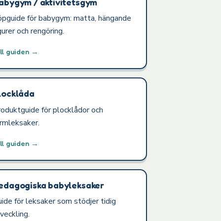
abygym / aktivitetsgym
öpguide för babygym: matta, hängande
gurer och rengöring.
ll guiden →
locklåda
oduktguide för plocklådor och
ormleksaker.
ll guiden →
edagogiska babyleksaker
ide för leksaker som stödjer tidig
veckling.