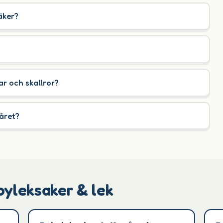
äker?
?
ar och skallror?
året?
byleksaker & lek