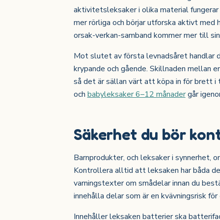
aktivitetsleksaker i olika material fungerar
mer rörliga och börjar utforska aktivt med
orsak-verkan-samband kommer mer till sin 
Mot slutet av första levnadsåret handlar 
krypande och gående. Skillnaden mellan en l
så det är sällan värt att köpa in för brett 
och
babyleksaker 6–12 månader
går igenom
Säkerhet du bör kont
Barnprodukter, och leksaker i synnerhet, o
Kontrollera alltid att leksaken har båda d
varningstexter om smådelar innan du best
innehålla delar som är en kvävningsrisk för 
Innehåller leksaken batterier ska batterifa