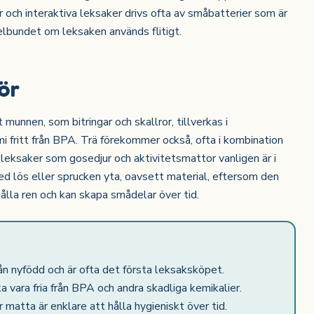
r och interaktiva leksaker drivs ofta av småbatterier som är
egelbundet om leksaken används flitigt.
ör
nnen, som bitringar och skallror, tillverkas i
 fritt från BPA. Trä förekommer också, ofta i kombination
leksaker som gosedjur och aktivitetsmattor vanligen är i
d lös eller sprucken yta, oavsett material, eftersom den
ålla ren och kan skapa smådelar över tid.
rån nyfödd och är ofta det första leksaksköpet.
ka vara fria från BPA och andra skadliga kemikalier.
atta är enklare att hålla hygieniskt över tid.