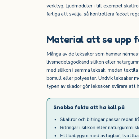
verktyg. Ljudmoduler i till exempel skallro
farliga att svälja, så kontrollera facket r
Material att se upp f
Många av de leksaker som hamnar närmast mu
livsmedelsgodkänd silikon eller naturgummi
med silikon i samma leksak, medan textila 
bomull eller polyester. Undvik leksaker me
typen av skador gör leksaken svårare att h
Snabba fakta att ha koll på
Skallror och bitringar passar redan f
Bitringar i silikon eller naturgummi s
Ett babygym med avtagbar, tvättbar m