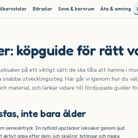
ilbarnstolar
Bärselar
Sova & barnrum
Äta & amning
r: köpguide för rätt v
 leksaker på ett viktigt sätt: de ska tåla att hamna i m
 snabba utvecklingssteg. Här går vi igenom hur du välj
h material, och länkar vidare till fördjupade guider för
sfas, inte bara ålder
 sinnesintryck. En nyfödd upptäcker leksaker genom ljud,
aktivt gripa efter dem, och skallror, bitringar och mjuka