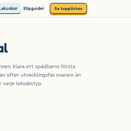
Leksaker
Köpguider
Se topplistan
al
unnen, klara ett spädbarns första
er efter utvecklingsfas snarare än
 varje leksakstyp.