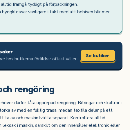
lltid framgå tydligt på förpackningen.
 byggklossar vanligare i takt med att bebisen blir mer
saker
Se butiker
er hos butikerna föräldrar oftast väljer.
ch rengöring
över därför tåla upprepad rengöring. Bitringar och skallror i
r torka av med en fuktig trasa, medan textila delar på ett
t ta av och maskintvätta separat. Kontrollera alltid
 leksak i maskin, särskilt om den innehåller elektronik eller