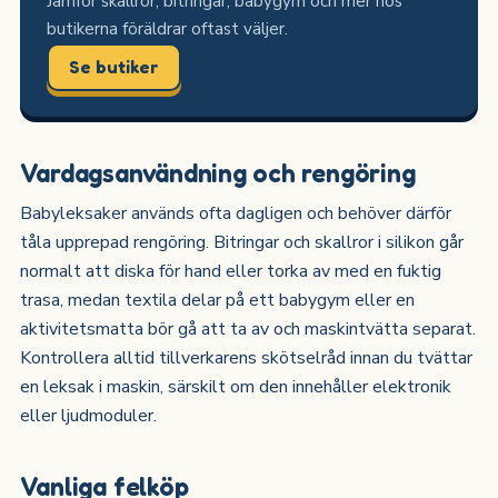
Jämför skallror, bitringar, babygym och mer hos
butikerna föräldrar oftast väljer.
Se butiker
Vardagsanvändning och rengöring
Babyleksaker används ofta dagligen och behöver därför
tåla upprepad rengöring. Bitringar och skallror i silikon går
normalt att diska för hand eller torka av med en fuktig
trasa, medan textila delar på ett babygym eller en
aktivitetsmatta bör gå att ta av och maskintvätta separat.
Kontrollera alltid tillverkarens skötselråd innan du tvättar
en leksak i maskin, särskilt om den innehåller elektronik
eller ljudmoduler.
Vanliga felköp