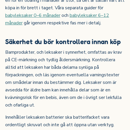
en för en tioåring i månader är stor, så det är sällan värt att
köpa in för brett i taget. Våra separata guider för
babyleksaker 0–6 månader
och
babyleksaker 6–12
månader
går igenom respektive fas mer i detalj.
Säkerhet du bör kontrollera innan köp
Barnprodukter, och leksaker i synnerhet, omfattas av krav
på CE-märkning och tydlig åldersmärkning. Kontrollera
alltid att leksaken har båda delarna synliga på
förpackningen, och läs igenom eventuella varningstexter
om smådelar innan du bestämmer dig. Leksaker som är
avsedda för äldre barn kan innehålla delar som är en
kvävningsrisk för en bebis, även om de i övrigt ser lekfulla
och ofarliga ut.
Innehåller leksaken batterier ska batterifacket vara
ordentligt skruvat och inte gå att öppna utan verktyg.