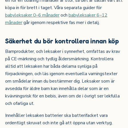
en för en tioåring i månader är stor, så det är sällan värt att
köpa in för brett i taget. Våra separata guider för
babyleksaker 0–6 månader
och
babyleksaker 6–12
månader
går igenom respektive fas mer i detalj.
Säkerhet du bör kontrollera innan köp
Barnprodukter, och leksaker i synnerhet, omfattas av krav
på CE-märkning och tydlig åldersmärkning. Kontrollera
alltid att leksaken har båda delarna synliga på
förpackningen, och läs igenom eventuella varningstexter
om smådelar innan du bestämmer dig. Leksaker som är
avsedda för äldre barn kan innehålla delar som är en
kvävningsrisk för en bebis, även om de i övrigt ser lekfulla
och ofarliga ut.
Innehåller leksaken batterier ska batterifacket vara
ordentligt skruvat och inte gå att öppna utan verktyg.