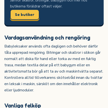
Jämför skallror, bitringar, babygym och mer hos
butikerna föräldrar oftast väljer.
Se butiker
Vardagsanvändning och rengöring
Babyleksaker används ofta dagligen och behöver därför
tåla upprepad rengöring. Bitringar och skallror i silikon går
normalt att diska för hand eller torka av med en fuktig
trasa, medan textila delar på ett babygym eller en
aktivitetsmatta bör gå att ta av och maskintvätta separat.
Kontrollera alltid tillverkarens skötselråd innan du tvättar
en leksak i maskin, särskilt om den innehåller elektronik
eller ljudmoduler.
Vanliga felköp