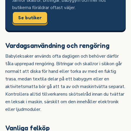
Jämför skallror, bitringar, babygym och mer hos
butikerna föräldrar oftast väljer.
Se butiker
Vardagsanvändning och rengöring
Babyleksaker används ofta dagligen och behöver därför
tåla upprepad rengöring. Bitringar och skallror i silikon går
normalt att diska för hand eller torka av med en fuktig
trasa, medan textila delar på ett babygym eller en
aktivitetsmatta bör gå att ta av och maskintvätta separat.
Kontrollera alltid tillverkarens skötselråd innan du tvättar
en leksak i maskin, särskilt om den innehåller elektronik
eller ljudmoduler.
Vanliga felköp