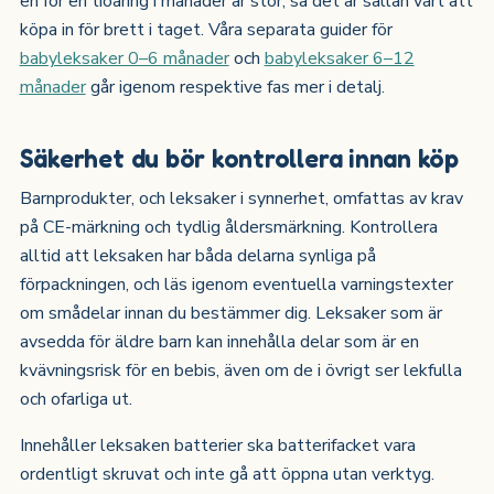
en för en tioåring i månader är stor, så det är sällan värt att
köpa in för brett i taget. Våra separata guider för
babyleksaker 0–6 månader
och
babyleksaker 6–12
månader
går igenom respektive fas mer i detalj.
Säkerhet du bör kontrollera innan köp
Barnprodukter, och leksaker i synnerhet, omfattas av krav
på CE-märkning och tydlig åldersmärkning. Kontrollera
alltid att leksaken har båda delarna synliga på
förpackningen, och läs igenom eventuella varningstexter
om smådelar innan du bestämmer dig. Leksaker som är
avsedda för äldre barn kan innehålla delar som är en
kvävningsrisk för en bebis, även om de i övrigt ser lekfulla
och ofarliga ut.
Innehåller leksaken batterier ska batterifacket vara
ordentligt skruvat och inte gå att öppna utan verktyg.