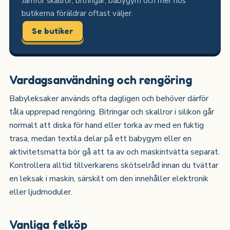
Jämför skallror, bitringar, babygym och mer hos
butikerna föräldrar oftast väljer.
Se butiker
Vardagsanvändning och rengöring
Babyleksaker används ofta dagligen och behöver därför
tåla upprepad rengöring. Bitringar och skallror i silikon går
normalt att diska för hand eller torka av med en fuktig
trasa, medan textila delar på ett babygym eller en
aktivitetsmatta bör gå att ta av och maskintvätta separat.
Kontrollera alltid tillverkarens skötselråd innan du tvättar
en leksak i maskin, särskilt om den innehåller elektronik
eller ljudmoduler.
Vanliga felköp