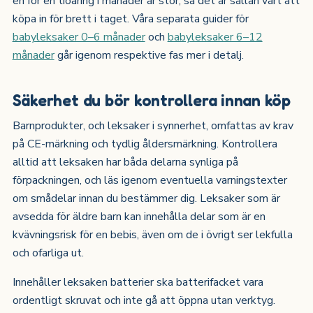
en för en tioåring i månader är stor, så det är sällan värt att
köpa in för brett i taget. Våra separata guider för
babyleksaker 0–6 månader
och
babyleksaker 6–12
månader
går igenom respektive fas mer i detalj.
Säkerhet du bör kontrollera innan köp
Barnprodukter, och leksaker i synnerhet, omfattas av krav
på CE-märkning och tydlig åldersmärkning. Kontrollera
alltid att leksaken har båda delarna synliga på
förpackningen, och läs igenom eventuella varningstexter
om smådelar innan du bestämmer dig. Leksaker som är
avsedda för äldre barn kan innehålla delar som är en
kvävningsrisk för en bebis, även om de i övrigt ser lekfulla
och ofarliga ut.
Innehåller leksaken batterier ska batterifacket vara
ordentligt skruvat och inte gå att öppna utan verktyg.