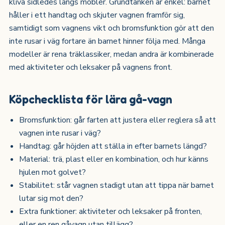
kliva sidledes längs möbler. Grundtanken är enkel: barnet
håller i ett handtag och skjuter vagnen framför sig,
samtidigt som vagnens vikt och bromsfunktion gör att den
inte rusar i väg fortare än barnet hinner följa med. Många
modeller är rena träklassiker, medan andra är kombinerade
med aktiviteter och leksaker på vagnens front.
Köpchecklista för lära gå-vagn
Bromsfunktion: går farten att justera eller reglera så att
vagnen inte rusar i väg?
Handtag: går höjden att ställa in efter barnets längd?
Material: trä, plast eller en kombination, och hur känns
hjulen mot golvet?
Stabilitet: står vagnen stadigt utan att tippa när barnet
lutar sig mot den?
Extra funktioner: aktiviteter och leksaker på fronten,
eller en ren gåvagn utan tillägg?