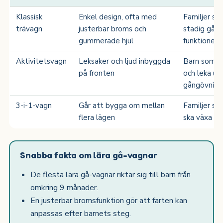
Klassisk
Enkel design, ofta med
Familjer som
trävagn
justerbar broms och
stadig gåva
gummerade hjul
funktioner
Aktivitetsvagn
Leksaker och ljud inbyggda
Barn som gi
på fronten
och leka un
gångövning
3-i-1-vagn
Går att bygga om mellan
Familjer so
flera lägen
ska växa m
Snabba fakta om lära gå-vagnar
De flesta lära gå-vagnar riktar sig till barn från
omkring 9 månader.
En justerbar bromsfunktion gör att farten kan
anpassas efter barnets steg.