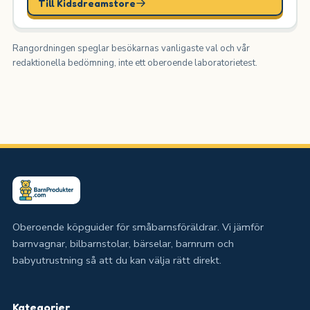
Till Kidsdreamstore
Rangordningen speglar besökarnas vanligaste val och vår
redaktionella bedömning, inte ett oberoende laboratorietest.
Oberoende köpguider för småbarnsföräldrar. Vi jämför
barnvagnar, bilbarnstolar, bärselar, barnrum och
babyutrustning så att du kan välja rätt direkt.
Kategorier