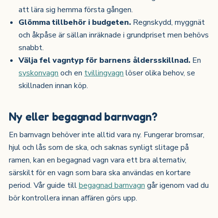
att lära sig hemma första gången.
Glömma tillbehör i budgeten.
Regnskydd, myggnät
och åkpåse är sällan inräknade i grundpriset men behövs
snabbt.
Välja fel vagntyp för barnens åldersskillnad.
En
syskonvagn
och en
tvillingvagn
löser olika behov, se
skillnaden innan köp.
Ny eller begagnad barnvagn?
En barnvagn behöver inte alltid vara ny. Fungerar bromsar,
hjul och lås som de ska, och saknas synligt slitage på
ramen, kan en begagnad vagn vara ett bra alternativ,
särskilt för en vagn som bara ska användas en kortare
period. Vår guide till
begagnad barnvagn
går igenom vad du
bör kontrollera innan affären görs upp.