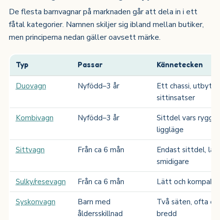
De flesta barnvagnar på marknaden går att dela in i ett
fåtal kategorier. Namnen skiljer sig ibland mellan butiker,
men principerna nedan gäller oavsett märke.
Typ
Passar
Kännetecken
Duovagn
Nyfödd–3 år
Ett chassi, utbytba
sittinsatser
Kombivagn
Nyfödd–3 år
Sittdel vars rygg fäl
liggläge
Sittvagn
Från ca 6 mån
Endast sittdel, lät
smidigare
Sulky/resevagn
Från ca 6 mån
Lätt och kompakt, 
Syskonvagn
Barn med
Två säten, ofta oli
åldersskillnad
bredd