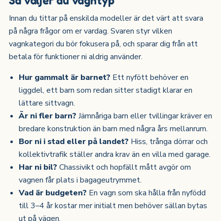
Innan du tittar på enskilda modeller är det värt att svara
på några frågor om er vardag. Svaren styr vilken
vagnkategori du bör fokusera på, och sparar dig från att
betala för funktioner ni aldrig använder.
Hur gammalt är barnet?
Ett nyfött behöver en
liggdel, ett barn som redan sitter stadigt klarar en
lättare sittvagn.
Är ni fler barn?
Jämnåriga barn eller tvillingar kräver en
bredare konstruktion än barn med några års mellanrum.
Bor ni i stad eller på landet?
Hiss, trånga dörrar och
kollektivtrafik ställer andra krav än en villa med garage.
Har ni bil?
Chassivikt och hopfällt mått avgör om
vagnen får plats i bagageutrymmet.
Vad är budgeten?
En vagn som ska hålla från nyfödd
till 3–4 år kostar mer initialt men behöver sällan bytas
ut på vägen.