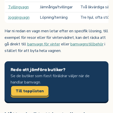
Tvillingvagn
Jämnåriga/tvillingar
Två likvärdiga säte
Joggingvagn
Löpning/terräng
Tre hjul, ofta störr
Har ni redan en vagn men letar efter en specifik lösning, till
exempel för resor eller för vintervädret, kan det räcka att
gå direkt till
barnvagn för vinter
eller
barnvagnstillbehör
i
stället för att byta hela vagnen.
Redo att jämföra butiker?
Se de butiker som flest föräldrar väljer när de
handlar barnvagn.
Till topplistan