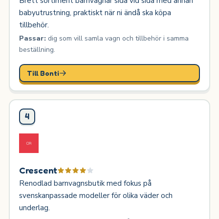
Brett sortiment barnvagnar sida vid sida med annan
babyutrustning, praktiskt när ni ändå ska köpa
tillbehör.
Passar:
dig som vill samla vagn och tillbehör i samma
beställning.
Till Bonti
4
Crescent
Renodlad barnvagnsbutik med fokus på
svenskanpassade modeller för olika väder och
underlag.