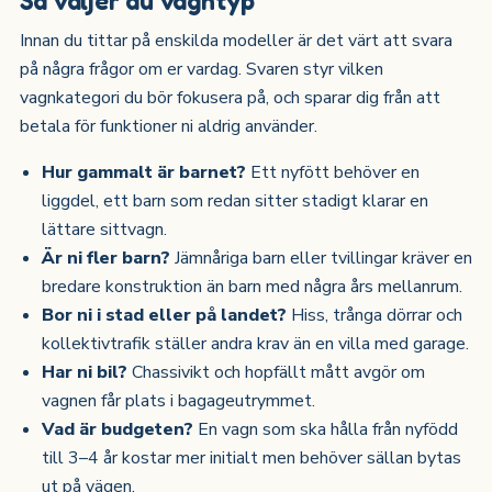
Innan du tittar på enskilda modeller är det värt att svara
på några frågor om er vardag. Svaren styr vilken
vagnkategori du bör fokusera på, och sparar dig från att
betala för funktioner ni aldrig använder.
Hur gammalt är barnet?
Ett nyfött behöver en
liggdel, ett barn som redan sitter stadigt klarar en
lättare sittvagn.
Är ni fler barn?
Jämnåriga barn eller tvillingar kräver en
bredare konstruktion än barn med några års mellanrum.
Bor ni i stad eller på landet?
Hiss, trånga dörrar och
kollektivtrafik ställer andra krav än en villa med garage.
Har ni bil?
Chassivikt och hopfällt mått avgör om
vagnen får plats i bagageutrymmet.
Vad är budgeten?
En vagn som ska hålla från nyfödd
till 3–4 år kostar mer initialt men behöver sällan bytas
ut på vägen.