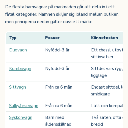
De flesta barnvagnar på marknaden går att dela in i ett
fåtal kategorier. Namnen skiljer sig ibland mellan butiker,
men principerna nedan gäller oavsett märke.
Typ
Passar
Kännetecken
Duovagn
Nyfödd–3 år
Ett chassi, utbytba
sittinsatser
Kombivagn
Nyfödd–3 år
Sittdel vars rygg fäl
liggläge
Sittvagn
Från ca 6 mån
Endast sittdel, lät
smidigare
Sulky/resevagn
Från ca 6 mån
Lätt och kompakt, 
Syskonvagn
Barn med
Två säten, ofta oli
åldersskillnad
bredd