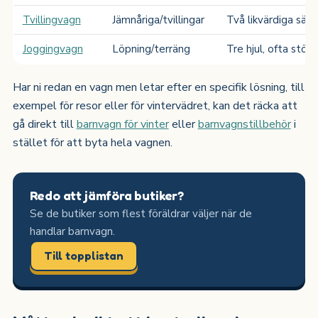
Tvillingvagn
Jämnåriga/tvillingar
Två likvärdiga säte
Joggingvagn
Löpning/terräng
Tre hjul, ofta störr
Har ni redan en vagn men letar efter en specifik lösning, till
exempel för resor eller för vintervädret, kan det räcka att
gå direkt till
barnvagn för vinter
eller
barnvagnstillbehör
i
stället för att byta hela vagnen.
Redo att jämföra butiker?
Se de butiker som flest föräldrar väljer när de
handlar barnvagn.
Till topplistan