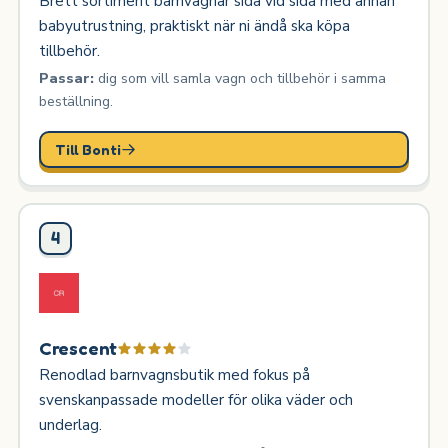
Brett sortiment barnvagnar sida vid sida med annan
babyutrustning, praktiskt när ni ändå ska köpa
tillbehör.
Passar:
dig som vill samla vagn och tillbehör i samma
beställning.
Till Bonti
4
Crescent
Renodlad barnvagnsbutik med fokus på
svenskanpassade modeller för olika väder och
underlag.