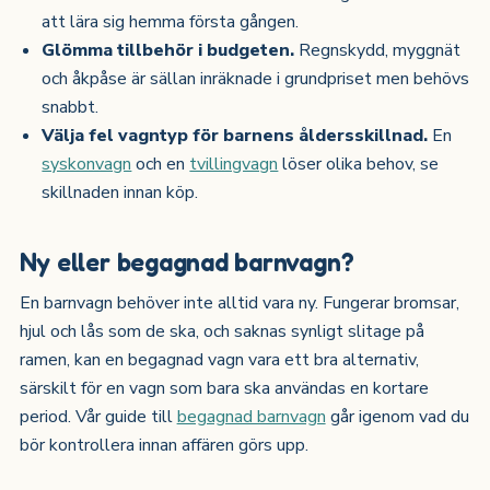
att lära sig hemma första gången.
Glömma tillbehör i budgeten.
Regnskydd, myggnät
och åkpåse är sällan inräknade i grundpriset men behövs
snabbt.
Välja fel vagntyp för barnens åldersskillnad.
En
syskonvagn
och en
tvillingvagn
löser olika behov, se
skillnaden innan köp.
Ny eller begagnad barnvagn?
En barnvagn behöver inte alltid vara ny. Fungerar bromsar,
hjul och lås som de ska, och saknas synligt slitage på
ramen, kan en begagnad vagn vara ett bra alternativ,
särskilt för en vagn som bara ska användas en kortare
period. Vår guide till
begagnad barnvagn
går igenom vad du
bör kontrollera innan affären görs upp.