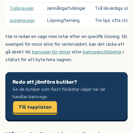
Tvillingvagn
Jämnåriga/tvillingar
Två likvärdiga säte
Joggingvagn
Löpning/terräng
Tre hjul, ofta störr
Har ni redan en vagn men letar efter en specifik lösning, till
exempel för resor eller för vintervädret, kan det räcka att
gå direkt till
barnvagn för vinter
eller
barnvagnstillbehör
i
stället för att byta hela vagnen.
Redo att jämföra butiker?
Se de butiker som flest föräldrar väljer när de
handlar barnvagn.
Till topplistan