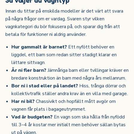
Innan du tittar på enskilda modeller är det värt att svara
på några frågor om er vardag. Svaren styr vilken
vagnkategori du bör fokusera på, och sparar dig från att
betala för funktioner ni aldrig använder.
Hur gammalt är barnet?
Ett nyfött behöver en
liggdel, ett barn som redan sitter stadigt klarar en
lättare sittvagn.
Är ni fler barn?
Jämnåriga barn eller tvillingar kräver en
bredare konstruktion än barn med några års mellanrum.
Bor ni i stad eller på landet?
Hiss, trånga dörrar och
kollektivtrafik ställer andra krav än en villa med garage.
Har ni bil?
Chassivikt och hopfällt mått avgör om
vagnen får plats i bagageutrymmet.
Vad är budgeten?
En vagn som ska hålla från nyfödd
till 3–4 år kostar mer initialt men behöver sällan bytas
ut på vägen.