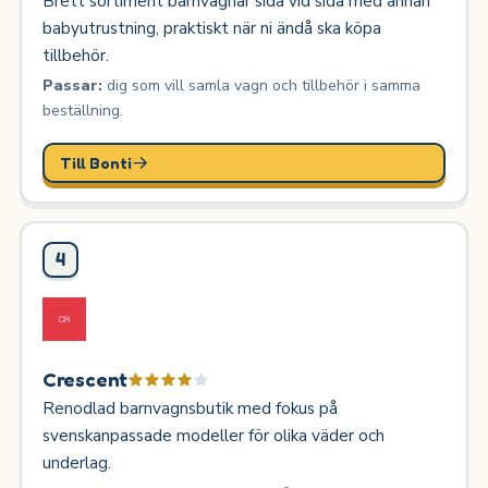
Brett sortiment barnvagnar sida vid sida med annan
babyutrustning, praktiskt när ni ändå ska köpa
tillbehör.
Passar:
dig som vill samla vagn och tillbehör i samma
beställning.
Till Bonti
4
Crescent
Renodlad barnvagnsbutik med fokus på
svenskanpassade modeller för olika väder och
underlag.