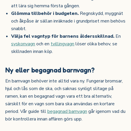
att lära sig hemma första gången.
Glömma tillbehör i budgeten.
Regnskydd, myggnät
och åkpåse är sällan inräknade i grundpriset men behövs
snabbt.
Välja fel vagntyp för barnens åldersskillnad.
En
syskonvagn
och en
tvillingvagn
löser olika behov, se
skillnaden innan köp.
Ny eller begagnad barnvagn?
En barnvagn behöver inte alltid vara ny. Fungerar bromsar,
hjul och lås som de ska, och saknas synligt slitage på
ramen, kan en begagnad vagn vara ett bra alternativ,
särskilt för en vagn som bara ska användas en kortare
period. Vår guide till
begagnad barnvagn
går igenom vad du
bör kontrollera innan affären görs upp.