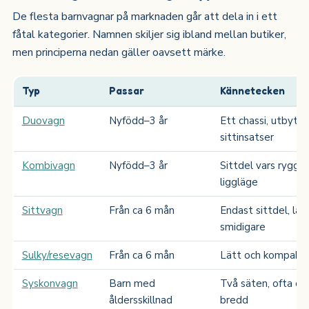
De flesta barnvagnar på marknaden går att dela in i ett
fåtal kategorier. Namnen skiljer sig ibland mellan butiker,
men principerna nedan gäller oavsett märke.
Typ
Passar
Kännetecken
Duovagn
Nyfödd–3 år
Ett chassi, utbytba
sittinsatser
Kombivagn
Nyfödd–3 år
Sittdel vars rygg fäl
liggläge
Sittvagn
Från ca 6 mån
Endast sittdel, lät
smidigare
Sulky/resevagn
Från ca 6 mån
Lätt och kompakt, 
Syskonvagn
Barn med
Två säten, ofta oli
åldersskillnad
bredd