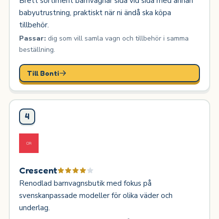
Brett sortiment barnvagnar sida vid sida med annan
babyutrustning, praktiskt när ni ändå ska köpa
tillbehör.
Passar:
dig som vill samla vagn och tillbehör i samma
beställning.
Till Bonti
4
Crescent
Renodlad barnvagnsbutik med fokus på
svenskanpassade modeller för olika väder och
underlag.