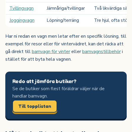
Tvillingvagn
Jämnåriga/tvillingar
Två likvärdiga säte
Joggingvagn
Löpning/terräng
Tre hjul, ofta störr
Har ni redan en vagn men letar efter en specifik lösning, till
exempel för resor eller för vintervädret, kan det räcka att
gå direkt till
barnvagn för vinter
eller
barnvagnstillbehör
i
stället för att byta hela vagnen.
Redo att jämföra butiker?
Se de butiker som flest föräldrar väljer när de
handlar barnvagn.
Till topplistan