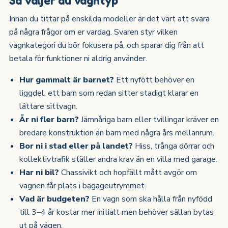
Innan du tittar på enskilda modeller är det värt att svara
på några frågor om er vardag. Svaren styr vilken
vagnkategori du bör fokusera på, och sparar dig från att
betala för funktioner ni aldrig använder.
Hur gammalt är barnet?
Ett nyfött behöver en
liggdel, ett barn som redan sitter stadigt klarar en
lättare sittvagn.
Är ni fler barn?
Jämnåriga barn eller tvillingar kräver en
bredare konstruktion än barn med några års mellanrum.
Bor ni i stad eller på landet?
Hiss, trånga dörrar och
kollektivtrafik ställer andra krav än en villa med garage.
Har ni bil?
Chassivikt och hopfällt mått avgör om
vagnen får plats i bagageutrymmet.
Vad är budgeten?
En vagn som ska hålla från nyfödd
till 3–4 år kostar mer initialt men behöver sällan bytas
ut på vägen.