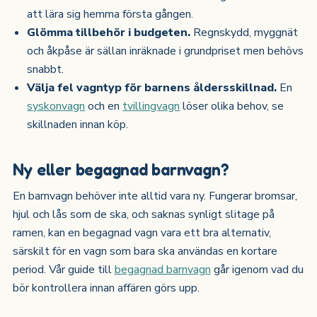
att lära sig hemma första gången.
Glömma tillbehör i budgeten.
Regnskydd, myggnät
och åkpåse är sällan inräknade i grundpriset men behövs
snabbt.
Välja fel vagntyp för barnens åldersskillnad.
En
syskonvagn
och en
tvillingvagn
löser olika behov, se
skillnaden innan köp.
Ny eller begagnad barnvagn?
En barnvagn behöver inte alltid vara ny. Fungerar bromsar,
hjul och lås som de ska, och saknas synligt slitage på
ramen, kan en begagnad vagn vara ett bra alternativ,
särskilt för en vagn som bara ska användas en kortare
period. Vår guide till
begagnad barnvagn
går igenom vad du
bör kontrollera innan affären görs upp.