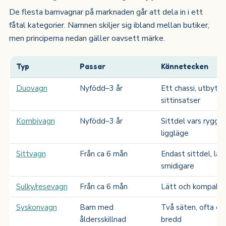
De flesta barnvagnar på marknaden går att dela in i ett
fåtal kategorier. Namnen skiljer sig ibland mellan butiker,
men principerna nedan gäller oavsett märke.
Typ
Passar
Kännetecken
Duovagn
Nyfödd–3 år
Ett chassi, utbytba
sittinsatser
Kombivagn
Nyfödd–3 år
Sittdel vars rygg fäl
liggläge
Sittvagn
Från ca 6 mån
Endast sittdel, lät
smidigare
Sulky/resevagn
Från ca 6 mån
Lätt och kompakt, 
Syskonvagn
Barn med
Två säten, ofta oli
åldersskillnad
bredd