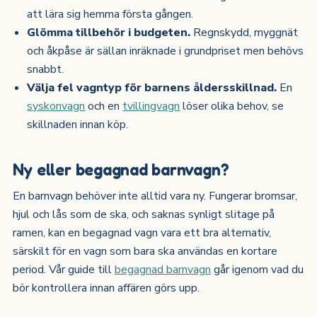
att lära sig hemma första gången.
Glömma tillbehör i budgeten.
Regnskydd, myggnät
och åkpåse är sällan inräknade i grundpriset men behövs
snabbt.
Välja fel vagntyp för barnens åldersskillnad.
En
syskonvagn
och en
tvillingvagn
löser olika behov, se
skillnaden innan köp.
Ny eller begagnad barnvagn?
En barnvagn behöver inte alltid vara ny. Fungerar bromsar,
hjul och lås som de ska, och saknas synligt slitage på
ramen, kan en begagnad vagn vara ett bra alternativ,
särskilt för en vagn som bara ska användas en kortare
period. Vår guide till
begagnad barnvagn
går igenom vad du
bör kontrollera innan affären görs upp.