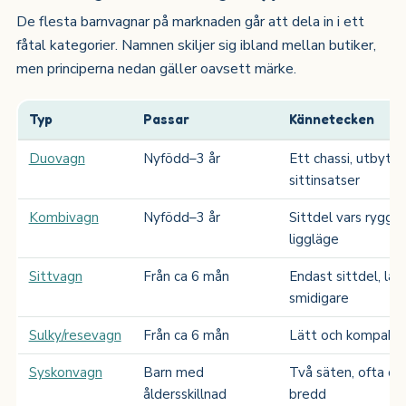
De flesta barnvagnar på marknaden går att dela in i ett
fåtal kategorier. Namnen skiljer sig ibland mellan butiker,
men principerna nedan gäller oavsett märke.
Typ
Passar
Kännetecken
Duovagn
Nyfödd–3 år
Ett chassi, utbytba
sittinsatser
Kombivagn
Nyfödd–3 år
Sittdel vars rygg fäl
liggläge
Sittvagn
Från ca 6 mån
Endast sittdel, lät
smidigare
Sulky/resevagn
Från ca 6 mån
Lätt och kompakt, 
Syskonvagn
Barn med
Två säten, ofta oli
åldersskillnad
bredd