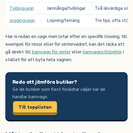
Tvillingvagn
Jämnåriga/tvillingar
Två likvärdiga säte
Joggingvagn
Löpning/terräng
Tre hjul, ofta störr
Har ni redan en vagn men letar efter en specifik lösning, till
exempel för resor eller för vintervädret, kan det räcka att
gå direkt till
barnvagn för vinter
eller
barnvagnstillbehör
i
stället för att byta hela vagnen.
Redo att jämföra butiker?
Se de butiker som flest föräldrar väljer när de
handlar barnvagn.
Till topplistan