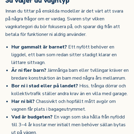
Innan du tittar på enskilda modeller är det värt att svara
på några frågor om er vardag. Svaren styr vilken
vagnkategori du bör fokusera på, och sparar dig från att
betala för funktioner ni aldrig använder.
Hur gammalt är barnet?
Ett nyfött behöver en
liggdel, ett barn som redan sitter stadigt klarar en
lättare sittvagn.
Är ni fler barn?
Jämnåriga barn eller tvillingar kräver en
bredare konstruktion än barn med några års mellanrum.
Bor ni i stad eller på landet?
Hiss, trånga dörrar och
kollektivtrafik ställer andra krav än en villa med garage.
Har ni bil?
Chassivikt och hopfällt mått avgör om
vagnen får plats i bagageutrymmet.
Vad är budgeten?
En vagn som ska hålla från nyfödd
till 3–4 år kostar mer initialt men behöver sällan bytas
ut på vägen.