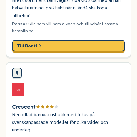
Brett sortiment barnvagnar sida vid sida med annan
babyutrustning, praktiskt när ni ändå ska köpa
tillbehör.
Passar:
dig som vill samla vagn och tillbehör i samma
beställning.
Till Bonti
4
Crescent
Renodlad barnvagnsbutik med fokus på
svenskanpassade modeller för olika väder och
underlag.