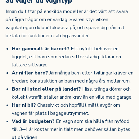
Innan du tittar på enskilda modeller är det värt att svara
på några frågor om er vardag. Svaren styr vilken
vagnkategori du bör fokusera på, och sparar dig från att
betala för funktioner ni aldrig använder.
Hur gammalt är barnet?
Ett nyfött behöver en
liggdel, ett barn som redan sitter stadigt klarar en
lättare sittvagn.
Är ni fler barn?
Jämnåriga barn eller tvillingar kräver en
bredare konstruktion än barn med några års mellanrum.
Bor ni i stad eller på landet?
Hiss, trånga dörrar och
kollektivtrafik ställer andra krav än en villa med garage.
Har ni bil?
Chassivikt och hopfällt mått avgör om
vagnen får plats i bagageutrymmet.
Vad är budgeten?
En vagn som ska hålla från nyfödd
till 3–4 år kostar mer initialt men behöver sällan bytas
ut på vägen.