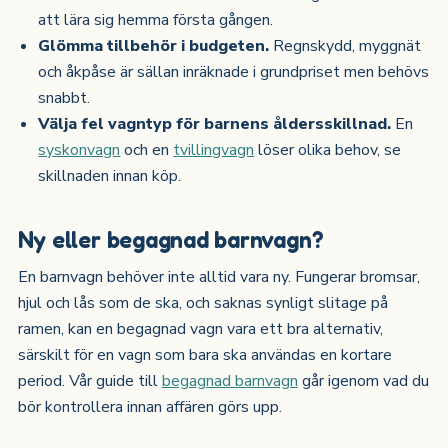
att lära sig hemma första gången.
Glömma tillbehör i budgeten.
Regnskydd, myggnät
och åkpåse är sällan inräknade i grundpriset men behövs
snabbt.
Välja fel vagntyp för barnens åldersskillnad.
En
syskonvagn
och en
tvillingvagn
löser olika behov, se
skillnaden innan köp.
Ny eller begagnad barnvagn?
En barnvagn behöver inte alltid vara ny. Fungerar bromsar,
hjul och lås som de ska, och saknas synligt slitage på
ramen, kan en begagnad vagn vara ett bra alternativ,
särskilt för en vagn som bara ska användas en kortare
period. Vår guide till
begagnad barnvagn
går igenom vad du
bör kontrollera innan affären görs upp.