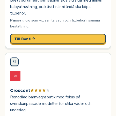
Brett sortiment barnvagnar sida vid sida med annan
babyutrustning, praktiskt när ni ändå ska köpa
tillbehör.
Passar:
dig som vill samla vagn och tillbehör i samma
beställning.
Till Bonti
4
Crescent
Renodlad barnvagnsbutik med fokus på
svenskanpassade modeller för olika väder och
underlag.