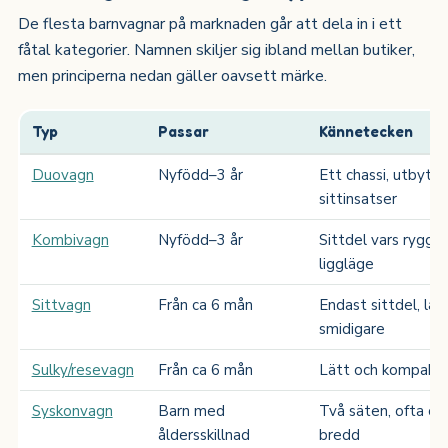
De flesta barnvagnar på marknaden går att dela in i ett
fåtal kategorier. Namnen skiljer sig ibland mellan butiker,
men principerna nedan gäller oavsett märke.
Typ
Passar
Kännetecken
Duovagn
Nyfödd–3 år
Ett chassi, utbytba
sittinsatser
Kombivagn
Nyfödd–3 år
Sittdel vars rygg fäl
liggläge
Sittvagn
Från ca 6 mån
Endast sittdel, lät
smidigare
Sulky/resevagn
Från ca 6 mån
Lätt och kompakt, 
Syskonvagn
Barn med
Två säten, ofta oli
åldersskillnad
bredd