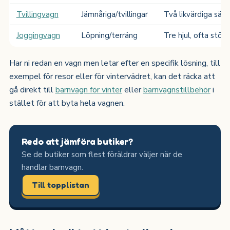
Tvillingvagn
Jämnåriga/tvillingar
Två likvärdiga säte
Joggingvagn
Löpning/terräng
Tre hjul, ofta störr
Har ni redan en vagn men letar efter en specifik lösning, till
exempel för resor eller för vintervädret, kan det räcka att
gå direkt till
barnvagn för vinter
eller
barnvagnstillbehör
i
stället för att byta hela vagnen.
Redo att jämföra butiker?
Se de butiker som flest föräldrar väljer när de
handlar barnvagn.
Till topplistan