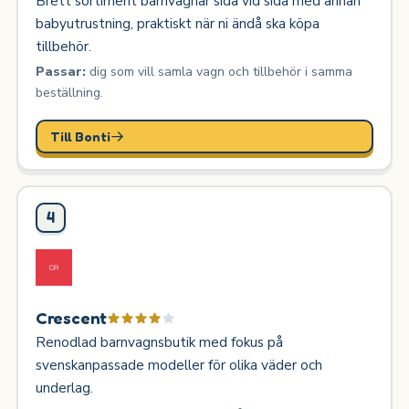
Brett sortiment barnvagnar sida vid sida med annan
babyutrustning, praktiskt när ni ändå ska köpa
tillbehör.
Passar:
dig som vill samla vagn och tillbehör i samma
beställning.
Till Bonti
4
Crescent
Renodlad barnvagnsbutik med fokus på
svenskanpassade modeller för olika väder och
underlag.