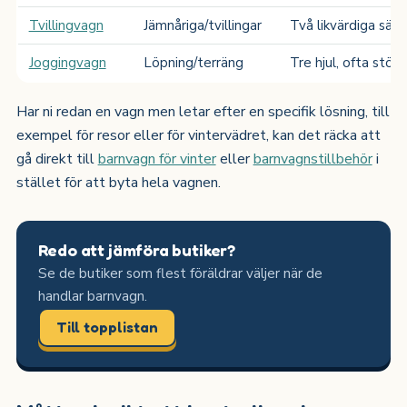
Tvillingvagn
Jämnåriga/tvillingar
Två likvärdiga säte
Joggingvagn
Löpning/terräng
Tre hjul, ofta störr
Har ni redan en vagn men letar efter en specifik lösning, till
exempel för resor eller för vintervädret, kan det räcka att
gå direkt till
barnvagn för vinter
eller
barnvagnstillbehör
i
stället för att byta hela vagnen.
Redo att jämföra butiker?
Se de butiker som flest föräldrar väljer när de
handlar barnvagn.
Till topplistan