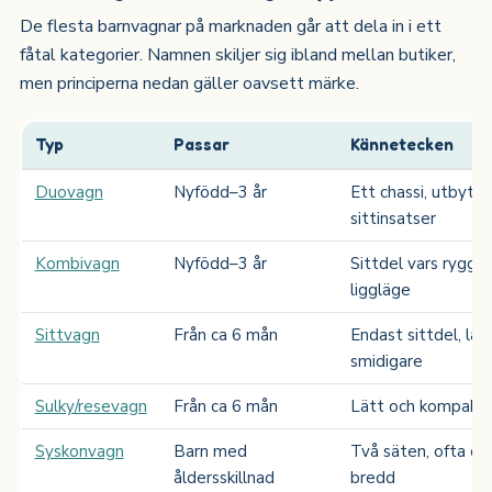
De flesta barnvagnar på marknaden går att dela in i ett
fåtal kategorier. Namnen skiljer sig ibland mellan butiker,
men principerna nedan gäller oavsett märke.
Typ
Passar
Kännetecken
Duovagn
Nyfödd–3 år
Ett chassi, utbytba
sittinsatser
Kombivagn
Nyfödd–3 år
Sittdel vars rygg fäl
liggläge
Sittvagn
Från ca 6 mån
Endast sittdel, lät
smidigare
Sulky/resevagn
Från ca 6 mån
Lätt och kompakt, 
Syskonvagn
Barn med
Två säten, ofta oli
åldersskillnad
bredd