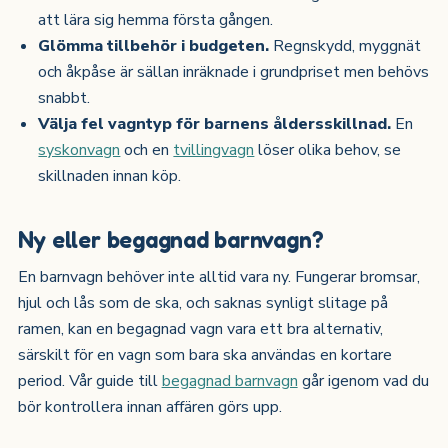
att lära sig hemma första gången.
Glömma tillbehör i budgeten.
Regnskydd, myggnät
och åkpåse är sällan inräknade i grundpriset men behövs
snabbt.
Välja fel vagntyp för barnens åldersskillnad.
En
syskonvagn
och en
tvillingvagn
löser olika behov, se
skillnaden innan köp.
Ny eller begagnad barnvagn?
En barnvagn behöver inte alltid vara ny. Fungerar bromsar,
hjul och lås som de ska, och saknas synligt slitage på
ramen, kan en begagnad vagn vara ett bra alternativ,
särskilt för en vagn som bara ska användas en kortare
period. Vår guide till
begagnad barnvagn
går igenom vad du
bör kontrollera innan affären görs upp.