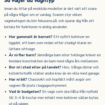
Innan du tittar på enskilda modeller är det värt att svara
på några frågor om er vardag. Svaren styr vilken
vagnkategori du bör fokusera på, och sparar dig från att
betala för funktioner ni aldrig använder.
Hur gammalt är barnet?
Ett nyfött behöver en
liggdel, ett barn som redan sitter stadigt klarar en
lättare sittvagn.
Är ni fler barn?
Jämnåriga barn eller tvillingar kräver en
bredare konstruktion än barn med några års mellanrum.
Bor ni i stad eller på landet?
Hiss, trånga dörrar och
kollektivtrafik ställer andra krav än en villa med garage.
Har ni bil?
Chassivikt och hopfällt mått avgör om
vagnen får plats i bagageutrymmet.
Vad är budgeten?
En vagn som ska hålla från nyfödd
till 3–4 år kostar mer initialt men behöver sällan bytas
ut på vägen.