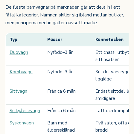
De flesta barnvagnar på marknaden går att dela in i ett
fåtal kategorier. Namnen skiljer sig ibland mellan butiker,
men principerna nedan gäller oavsett märke.
Typ
Passar
Kännetecken
Duovagn
Nyfödd–3 år
Ett chassi, utbytba
sittinsatser
Kombivagn
Nyfödd–3 år
Sittdel vars rygg fäl
liggläge
Sittvagn
Från ca 6 mån
Endast sittdel, lät
smidigare
Sulky/resevagn
Från ca 6 mån
Lätt och kompakt, 
Syskonvagn
Barn med
Två säten, ofta oli
åldersskillnad
bredd