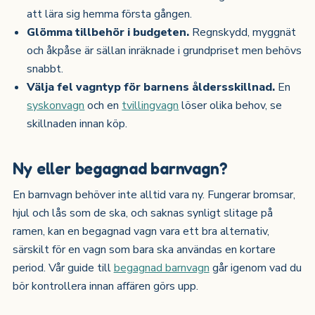
att lära sig hemma första gången.
Glömma tillbehör i budgeten.
Regnskydd, myggnät
och åkpåse är sällan inräknade i grundpriset men behövs
snabbt.
Välja fel vagntyp för barnens åldersskillnad.
En
syskonvagn
och en
tvillingvagn
löser olika behov, se
skillnaden innan köp.
Ny eller begagnad barnvagn?
En barnvagn behöver inte alltid vara ny. Fungerar bromsar,
hjul och lås som de ska, och saknas synligt slitage på
ramen, kan en begagnad vagn vara ett bra alternativ,
särskilt för en vagn som bara ska användas en kortare
period. Vår guide till
begagnad barnvagn
går igenom vad du
bör kontrollera innan affären görs upp.