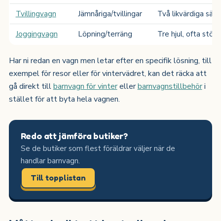
Tvillingvagn
Jämnåriga/tvillingar
Två likvärdiga säte
Joggingvagn
Löpning/terräng
Tre hjul, ofta störr
Har ni redan en vagn men letar efter en specifik lösning, till
exempel för resor eller för vintervädret, kan det räcka att
gå direkt till
barnvagn för vinter
eller
barnvagnstillbehör
i
stället för att byta hela vagnen.
Redo att jämföra butiker?
Se de butiker som flest föräldrar väljer när de
handlar barnvagn.
Till topplistan