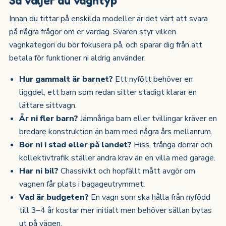
Innan du tittar på enskilda modeller är det värt att svara
på några frågor om er vardag. Svaren styr vilken
vagnkategori du bör fokusera på, och sparar dig från att
betala för funktioner ni aldrig använder.
Hur gammalt är barnet?
Ett nyfött behöver en
liggdel, ett barn som redan sitter stadigt klarar en
lättare sittvagn.
Är ni fler barn?
Jämnåriga barn eller tvillingar kräver en
bredare konstruktion än barn med några års mellanrum.
Bor ni i stad eller på landet?
Hiss, trånga dörrar och
kollektivtrafik ställer andra krav än en villa med garage.
Har ni bil?
Chassivikt och hopfällt mått avgör om
vagnen får plats i bagageutrymmet.
Vad är budgeten?
En vagn som ska hålla från nyfödd
till 3–4 år kostar mer initialt men behöver sällan bytas
ut på vägen.