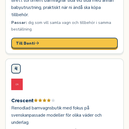
Brett sortiment barnvagnar sida vid sida med annan
babyutrustning, praktiskt när ni ändå ska köpa
tillbehör.
Passar:
dig som vill samla vagn och tillbehör i samma
beställning.
Till Bonti
4
Crescent
Renodlad barnvagnsbutik med fokus på
svenskanpassade modeller för olika väder och
underlag.