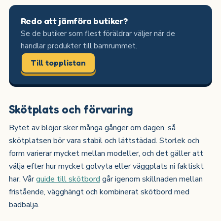
Redo att jämföra butiker?
Se de butiker som flest föräldrar väljer när de
handlar produkter till barnrummet.
Till topplistan
Skötplats och förvaring
Bytet av blöjor sker många gånger om dagen, så
skötplatsen bör vara stabil och lättstädad. Storlek och
form varierar mycket mellan modeller, och det gäller att
välja efter hur mycket golvyta eller väggplats ni faktiskt
har. Vår
guide till skötbord
går igenom skillnaden mellan
fristående, vägghängt och kombinerat skötbord med
badbalja.