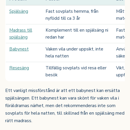
Spjälsäng
Fast sovplats hemma, från
Mått, 
nyfödd till ca 3 år
materi
Madrass till
Komplement till en spjälsäng ni
Fasthe
spjälsäng
redan har
materi
Babynest
Vaken vila under uppsikt, inte
Använd
hela natten
säkerh
Resesäng
Tillfällig sovplats vid resa eller
Vikt, 
besök
uppfäll
Ett vanligt missförstånd är att ett babynest kan ersätta
spjälsängen. Ett babynest kan vara skönt för vaken vila i
föräldrarnas närhet, men det rekommenderas inte som
sovplats för hela natten, till skillnad från en spjälsäng med
rätt madrass.