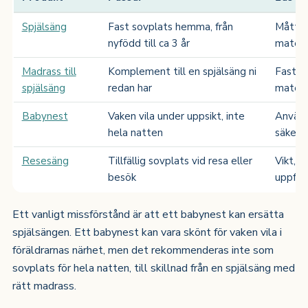
Spjälsäng
Fast sovplats hemma, från
Mått, 
nyfödd till ca 3 år
materi
Madrass till
Komplement till en spjälsäng ni
Fasthe
spjälsäng
redan har
materi
Babynest
Vaken vila under uppsikt, inte
Använd
hela natten
säkerh
Resesäng
Tillfällig sovplats vid resa eller
Vikt, 
besök
uppfäll
Ett vanligt missförstånd är att ett babynest kan ersätta
spjälsängen. Ett babynest kan vara skönt för vaken vila i
föräldrarnas närhet, men det rekommenderas inte som
sovplats för hela natten, till skillnad från en spjälsäng med
rätt madrass.