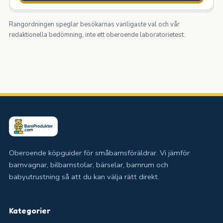
Rangordningen speglar besökarnas vanligaste val och vår
redaktionella bedömning, inte ett oberoende laboratorietest.
Oberoende köpguider för småbarnsföräldrar. Vi jämför
barnvagnar, bilbarnstolar, bärselar, barnrum och
babyutrustning så att du kan välja rätt direkt.
Kategorier