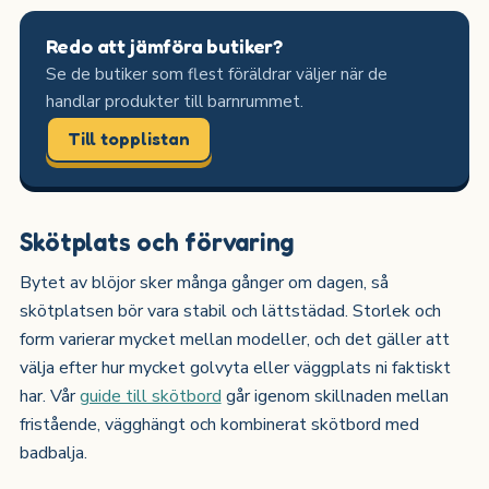
Redo att jämföra butiker?
Se de butiker som flest föräldrar väljer när de
handlar produkter till barnrummet.
Till topplistan
Skötplats och förvaring
Bytet av blöjor sker många gånger om dagen, så
skötplatsen bör vara stabil och lättstädad. Storlek och
form varierar mycket mellan modeller, och det gäller att
välja efter hur mycket golvyta eller väggplats ni faktiskt
har. Vår
guide till skötbord
går igenom skillnaden mellan
fristående, vägghängt och kombinerat skötbord med
badbalja.