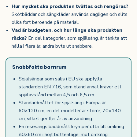
Hur mycket ska produkten tvättas och rengöras?
Skötbäddar och sängkläder används dagligen och slits
olika fort beroende på material.
Vad är budgeten, och hur länge ska produkten
räcka?
En del kategorier, som spjälsäng, är tänkta att
hålla i flera år, andra byts ut snabbare.
Snabbfakta barnrum
Spjälsängar som säljs i EU ska uppfylla
standarden EN 716, som bland annat kräver ett
spjälavstånd mellan 4,5 och 6,5 cm.
Standardmåttet för spjälsäng i Europa är
60×120 cm, en del modeller är större, 70×140
cm, vilket ger fler år av användning.
En resesängs bäddmått krymper ofta till omkring
80×60 cm i höjt bottenläge, mot omkring