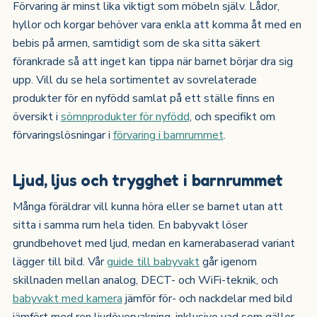
Förvaring är minst lika viktigt som möbeln själv. Lådor,
hyllor och korgar behöver vara enkla att komma åt med en
bebis på armen, samtidigt som de ska sitta säkert
förankrade så att inget kan tippa när barnet börjar dra sig
upp. Vill du se hela sortimentet av sovrelaterade
produkter för en nyfödd samlat på ett ställe finns en
översikt i
sömnprodukter för nyfödd
, och specifikt om
förvaringslösningar i
förvaring i barnrummet
.
Ljud, ljus och trygghet i barnrummet
Många föräldrar vill kunna höra eller se barnet utan att
sitta i samma rum hela tiden. En babyvakt löser
grundbehovet med ljud, medan en kamerabaserad variant
lägger till bild. Vår
guide till babyvakt
går igenom
skillnaden mellan analog, DECT- och WiFi-teknik, och
babyvakt med kamera
jämför för- och nackdelar med bild
jämfört med ren ljudövervakning, inklusive vad som gäller