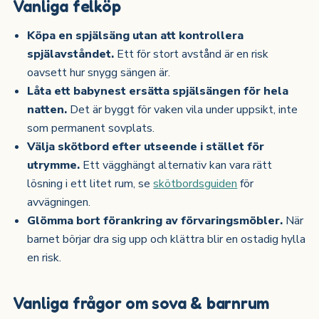
Vanliga felköp
Köpa en spjälsäng utan att kontrollera
spjälavståndet.
Ett för stort avstånd är en risk
oavsett hur snygg sängen är.
Låta ett babynest ersätta spjälsängen för hela
natten.
Det är byggt för vaken vila under uppsikt, inte
som permanent sovplats.
Välja skötbord efter utseende i stället för
utrymme.
Ett vägghängt alternativ kan vara rätt
lösning i ett litet rum, se
skötbordsguiden
för
avvägningen.
Glömma bort förankring av förvaringsmöbler.
När
barnet börjar dra sig upp och klättra blir en ostadig hylla
en risk.
Vanliga frågor om sova & barnrum