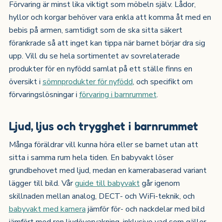
Förvaring är minst lika viktigt som möbeln själv. Lådor,
hyllor och korgar behöver vara enkla att komma åt med en
bebis på armen, samtidigt som de ska sitta säkert
förankrade så att inget kan tippa när barnet börjar dra sig
upp. Vill du se hela sortimentet av sovrelaterade
produkter för en nyfödd samlat på ett ställe finns en
översikt i
sömnprodukter för nyfödd
, och specifikt om
förvaringslösningar i
förvaring i barnrummet
.
Ljud, ljus och trygghet i barnrummet
Många föräldrar vill kunna höra eller se barnet utan att
sitta i samma rum hela tiden. En babyvakt löser
grundbehovet med ljud, medan en kamerabaserad variant
lägger till bild. Vår
guide till babyvakt
går igenom
skillnaden mellan analog, DECT- och WiFi-teknik, och
babyvakt med kamera
jämför för- och nackdelar med bild
jämfört med ren ljudövervakning, inklusive vad som gäller