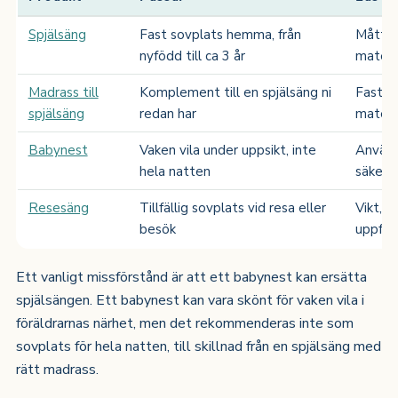
Spjälsäng
Fast sovplats hemma, från
Mått, 
nyfödd till ca 3 år
materi
Madrass till
Komplement till en spjälsäng ni
Fasthe
spjälsäng
redan har
materi
Babynest
Vaken vila under uppsikt, inte
Använd
hela natten
säkerh
Resesäng
Tillfällig sovplats vid resa eller
Vikt, 
besök
uppfäll
Ett vanligt missförstånd är att ett babynest kan ersätta
spjälsängen. Ett babynest kan vara skönt för vaken vila i
föräldrarnas närhet, men det rekommenderas inte som
sovplats för hela natten, till skillnad från en spjälsäng med
rätt madrass.