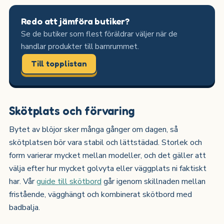
Redo att jämföra butiker?
Se de butiker som flest föräldrar väljer när de
handlar produkter till barnrummet.
Till topplistan
Skötplats och förvaring
Bytet av blöjor sker många gånger om dagen, så
skötplatsen bör vara stabil och lättstädad. Storlek och
form varierar mycket mellan modeller, och det gäller att
välja efter hur mycket golvyta eller väggplats ni faktiskt
har. Vår
guide till skötbord
går igenom skillnaden mellan
fristående, vägghängt och kombinerat skötbord med
badbalja.