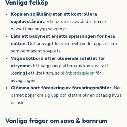
Vanliga felköp
Köpa en spjälsäng utan att kontrollera
spjälavståndet.
Ett för stort avstånd är en risk
oavsett hur snygg sängen är.
Låta ett babynest ersätta spjälsängen för hela
natten.
Det är byggt för vaken vila under uppsikt, inte
som permanent sovplats.
Välja skötbord efter utseende i stället för
utrymme.
Ett vägghängt alternativ kan vara rätt
lösning i ett litet rum, se
skötbordsguiden
för
avvägningen.
Glömma bort förankring av förvaringsmöbler.
När
barnet börjar dra sig upp och klättra blir en ostadig hylla
en risk.
Vanliga frågor om sova & barnrum