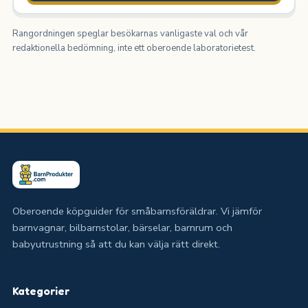
Rangordningen speglar besökarnas vanligaste val och vår
redaktionella bedömning, inte ett oberoende laboratorietest.
Oberoende köpguider för småbarnsföräldrar. Vi jämför
barnvagnar, bilbarnstolar, bärselar, barnrum och
babyutrustning så att du kan välja rätt direkt.
Kategorier