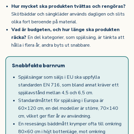
Hur mycket ska produkten tvättas och rengöras?
Skötbäddar och sängkläder används dagligen och slits
olika fort beroende på material.
Vad är budgeten, och hur länge ska produkten
räcka?
En del kategorier, som spjälsäng, är tänkta att
hålla i flera år, andra byts ut snabbare.
Snabbfakta barnrum
Spjälsängar som säljs i EU ska uppfylla
standarden EN 716, som bland annat kräver ett
spjälavstånd mellan 4,5 och 6,5 cm.
Standardmåttet för spjälsäng i Europa är
60×120 cm, en del modeller är större, 70×140
cm, vilket ger fler år av användning.
En resesängs bäddmått krymper ofta till omkring
80×60 cm i höjt bottenläge, mot omkring