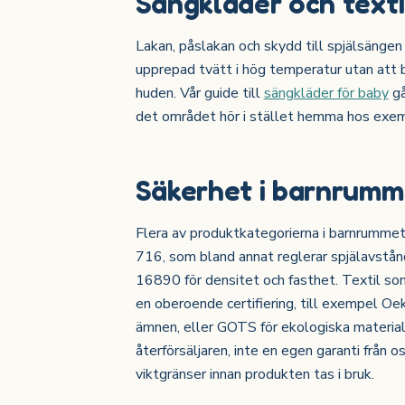
Sängkläder och texti
Lakan, påslakan och skydd till spjälsängen 
upprepad tvätt i hög temperatur utan att bl
huden. Vår guide till
sängkläder för baby
gå
det området hör i stället hemma hos exem
Säkerhet i barnrumm
Flera av produktkategorierna i barnrummet 
716, som bland annat reglerar spjälavstå
16890 för densitet och fasthet. Textil som
en oberoende certifiering, till exempel Oek
ämnen, eller GOTS för ekologiska material
återförsäljaren, inte en egen garanti från os
viktgränser innan produkten tas i bruk.