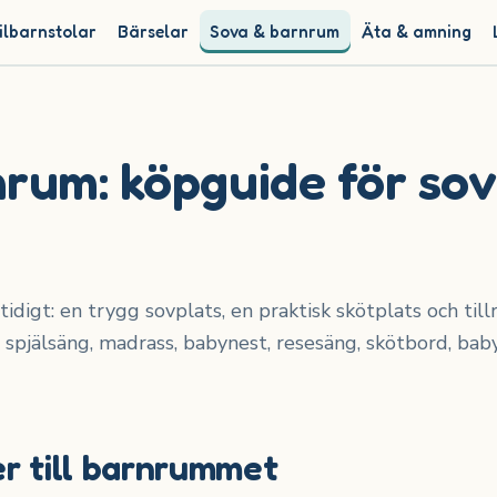
ilbarnstolar
Bärselar
Sova & barnrum
Äta & amning
rum: köpguide för sov
digt: en trygg sovplats, en praktisk skötplats och till
för spjälsäng, madrass, babynest, resesäng, skötbord, ba
er till barnrummet