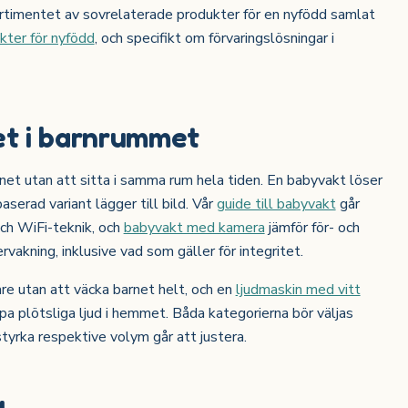
 sortimentet av sovrelaterade produkter för en nyfödd samlat
ter för nyfödd
, och specifikt om förvaringslösningar i
het i barnrummet
rnet utan att sitta i samma rum hela tiden. En babyvakt löser
erad variant lägger till bild. Vår
guide till babyvakt
går
ch WiFi-teknik, och
babyvakt med kamera
jämför för- och
vakning, inklusive vad som gäller för integritet.
re utan att väcka barnet helt, och en
ljudmaskin med vitt
pa plötsliga ljud i hemmet. Båda kategorierna bör väljas
styrka respektive volym går att justera.