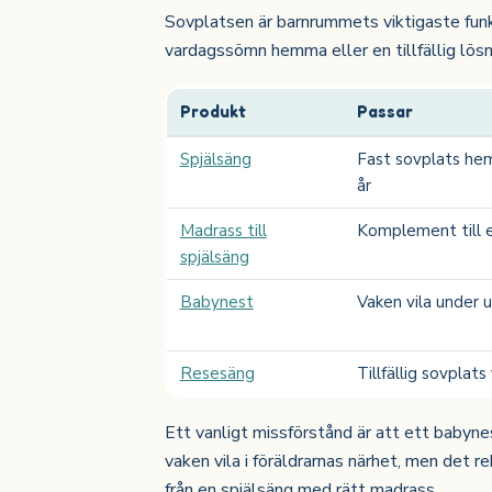
Sovplatsen är barnrummets viktigaste funk
vardagssömn hemma eller en tillfällig lösn
Produkt
Passar
Spjälsäng
Fast sovplats hem
år
Madrass till
Komplement till e
spjälsäng
Babynest
Vaken vila under u
Resesäng
Tillfällig sovplats
Ett vanligt missförstånd är att ett babyne
vaken vila i föräldrarnas närhet, men det r
från en spjälsäng med rätt madrass.