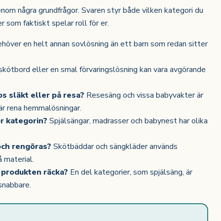
genom några grundfrågor. Svaren styr både vilken kategori du
 som faktiskt spelar roll för er.
höver en helt annan sovlösning än ett barn som redan sitter
kötbord eller en smal förvaringslösning kan vara avgörande
 släkt eller på resa?
Resesäng och vissa babyvakter är
 är rena hemmalösningar.
r kategorin?
Spjälsängar, madrasser och babynest har olika
och rengöras?
Skötbäddar och sängkläder används
å material.
 produkten räcka?
En del kategorier, som spjälsäng, är
 snabbare.