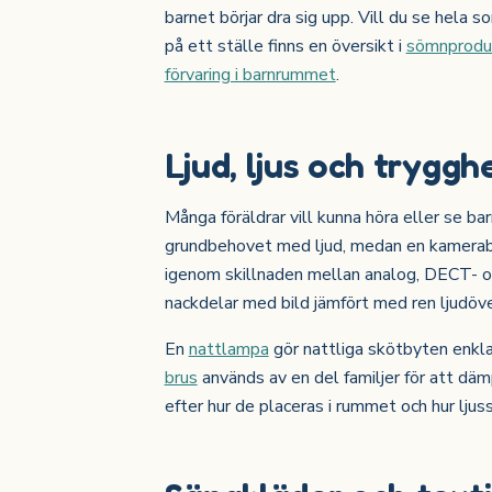
barnet börjar dra sig upp. Vill du se hela
på ett ställe finns en översikt i
sömnproduk
förvaring i barnrummet
.
Ljud, ljus och trygg
Många föräldrar vill kunna höra eller se ba
grundbehovet med ljud, medan en kamerabas
igenom skillnaden mellan analog, DECT- o
nackdelar med bild jämfört med ren ljudöver
En
nattlampa
gör nattliga skötbyten enkla
brus
används av en del familjer för att däm
efter hur de placeras i rummet och hur ljus