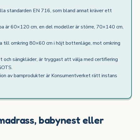
ylla standarden EN 716, som bland annat kräver ett
opa är 60×120 cm, en del modeller är större, 70×140 cm,
 till omkring 80×60 cm i höjt bottenläge, mot omkring
 och sängkläder, är tryggast att välja med certifiering
 GOTS.
ion av barnprodukter är Konsumentverket rätt instans
 madrass, babynest eller