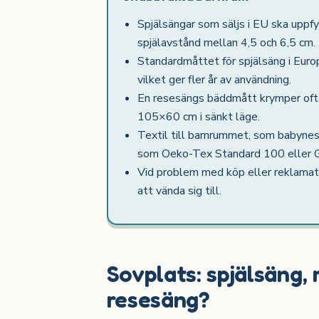
Spjälsängar som säljs i EU ska uppf
spjälavstånd mellan 4,5 och 6,5 cm.
Standardmåttet för spjälsäng i Eur
vilket ger fler år av användning.
En resesängs bäddmått krymper ofta
105×60 cm i sänkt läge.
Textil till barnrummet, som babynest
som Oeko-Tex Standard 100 eller
Vid problem med köp eller reklamat
att vända sig till.
Sovplats: spjälsäng,
resesäng?