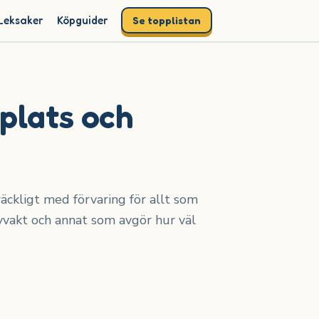
Leksaker
Köpguider
Se topplistan
plats och
räckligt med förvaring för allt som
byvakt och annat som avgör hur väl