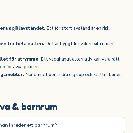
lera spjälavståndet.
Ett för stort avstånd är en risk
en för hela natten.
Det är byggt för vaken vila under
llet för utrymme.
Ett vägghängt alternativ kan vara rätt
den
för avvägningen.
ngsmöbler.
När barnet börjar dra sig upp och klättra blir en
ova & barnrum
 man inreder ett barnrum?