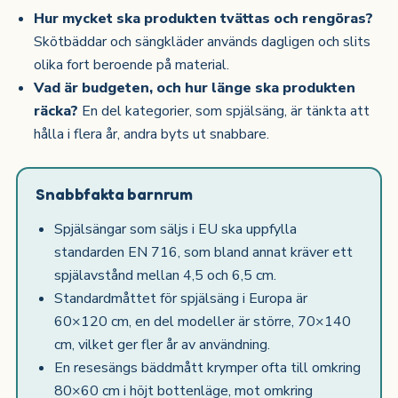
Hur mycket ska produkten tvättas och rengöras?
Skötbäddar och sängkläder används dagligen och slits
olika fort beroende på material.
Vad är budgeten, och hur länge ska produkten
räcka?
En del kategorier, som spjälsäng, är tänkta att
hålla i flera år, andra byts ut snabbare.
Snabbfakta barnrum
Spjälsängar som säljs i EU ska uppfylla
standarden EN 716, som bland annat kräver ett
spjälavstånd mellan 4,5 och 6,5 cm.
Standardmåttet för spjälsäng i Europa är
60×120 cm, en del modeller är större, 70×140
cm, vilket ger fler år av användning.
En resesängs bäddmått krymper ofta till omkring
80×60 cm i höjt bottenläge, mot omkring