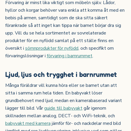
Förvaring är minst lika viktigt som möbeln själv. Lådor,
hyllor och korgar behöver vara enkla att komma åt med en
bebis på armen, samtidigt som de ska sitta säkert
förankrade så att inget kan tippa när barnet börjar dra sig
upp. Vill du se hela sortimentet av sovrelaterade
produkter för en nyfödd samlat på ett ställe finns en
översikt i
sömnprodukter för nyfödd
, och specifikt om
förvaringslösningar i
förvaring i barnrummet
.
Ljud, ljus och trygghet i barnrummet
Många föräldrar vill kunna höra eller se barnet utan att
sitta i samma rum hela tiden. En babyvakt löser
grundbehovet med ljud, medan en kamerabaserad variant
lägger till bild. Vår
guide till babyvakt
går igenom
skillnaden mellan analog, DECT- och WiFi-teknik, och
babyvakt med kamera
jämför för- och nackdelar med bild
jämfört med ren ljudövervakning, inklusive vad som gäller