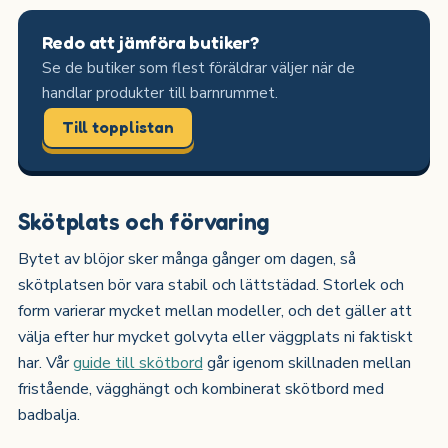
Redo att jämföra butiker?
Se de butiker som flest föräldrar väljer när de
handlar produkter till barnrummet.
Till topplistan
Skötplats och förvaring
Bytet av blöjor sker många gånger om dagen, så
skötplatsen bör vara stabil och lättstädad. Storlek och
form varierar mycket mellan modeller, och det gäller att
välja efter hur mycket golvyta eller väggplats ni faktiskt
har. Vår
guide till skötbord
går igenom skillnaden mellan
fristående, vägghängt och kombinerat skötbord med
badbalja.