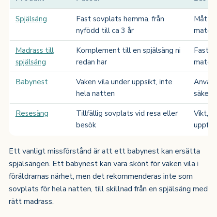
Spjälsäng
Fast sovplats hemma, från
Mått, 
nyfödd till ca 3 år
materi
Madrass till
Komplement till en spjälsäng ni
Fasthe
spjälsäng
redan har
materi
Babynest
Vaken vila under uppsikt, inte
Använd
hela natten
säkerh
Resesäng
Tillfällig sovplats vid resa eller
Vikt, 
besök
uppfäll
Ett vanligt missförstånd är att ett babynest kan ersätta
spjälsängen. Ett babynest kan vara skönt för vaken vila i
föräldrarnas närhet, men det rekommenderas inte som
sovplats för hela natten, till skillnad från en spjälsäng med
rätt madrass.