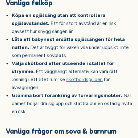
Vanliga felköp
Köpa en spjälsäng utan att kontrollera
spjälavståndet.
Ett för stort avstånd är en risk
oavsett hur snygg sängen är.
Låta ett babynest ersätta spjälsängen för hela
natten.
Det är byggt för vaken vila under uppsikt, inte
som permanent sovplats.
Välja skötbord efter utseende i stället för
utrymme.
Ett vägghängt alternativ kan vara rätt
lösning i ett litet rum, se
skötbordsguiden
för
avvägningen.
Glömma bort förankring av förvaringsmöbler.
När
barnet börjar dra sig upp och klättra blir en ostadig hylla
en risk.
Vanliga frågor om sova & barnrum