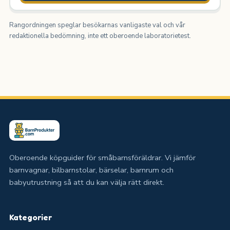
Rangordningen speglar besökarnas vanligaste val och vår
redaktionella bedömning, inte ett oberoende laboratorietest.
Oberoende köpguider för småbarnsföräldrar. Vi jämför
barnvagnar, bilbarnstolar, bärselar, barnrum och
babyutrustning så att du kan välja rätt direkt.
Kategorier