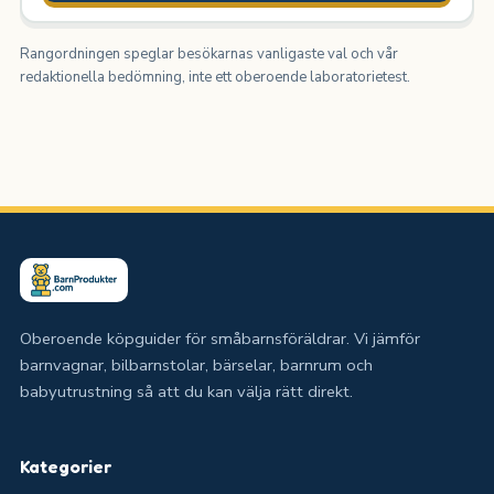
Rangordningen speglar besökarnas vanligaste val och vår
redaktionella bedömning, inte ett oberoende laboratorietest.
Oberoende köpguider för småbarnsföräldrar. Vi jämför
barnvagnar, bilbarnstolar, bärselar, barnrum och
babyutrustning så att du kan välja rätt direkt.
Kategorier