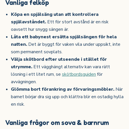
Vanliga felköp
Köpa en spjälsäng utan att kontrollera
spjälavståndet.
Ett för stort avstånd är en risk
oavsett hur snygg sängen är.
Låta ett babynest ersätta spjälsängen för hela
natten.
Det är byggt för vaken vila under uppsikt, inte
som permanent sovplats.
Välja skötbord efter utseende i stället för
utrymme.
Ett vägghängt alternativ kan vara rätt
lösning i ett litet rum, se
skötbordsguiden
för
avvägningen.
Glömma bort förankring av förvaringsmöbler.
När
barnet börjar dra sig upp och klättra blir en ostadig hylla
en risk.
Vanliga frågor om sova & barnrum