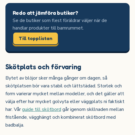
Redo att jämföra butiker?
Se de butiker som flest föräldrar väljer när de
handlar produkter till barnrummet.
Till topplistan
Skötplats och förvaring
Bytet av blöjor sker många gånger om dagen, så
skötplatsen bör vara stabil och lättstädad. Storlek och
form varierar mycket mellan modeller, och det gäller att
välja efter hur mycket golvyta eller väggplats ni faktiskt
har. Vår
guide till skötbord
går igenom skillnaden mellan
fristående, vägghängt och kombinerat skötbord med
badbalja.