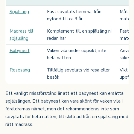
Spjälsäng
Fast sovplats hemma, från
Mått, 
nyfödd till ca 3 år
materi
Madrass till
Komplement till en spjälsäng ni
Fasthe
spjälsäng
redan har
materi
Babynest
Vaken vila under uppsikt, inte
Använd
hela natten
säkerh
Resesäng
Tillfällig sovplats vid resa eller
Vikt, 
besök
uppfäll
Ett vanligt missförstånd är att ett babynest kan ersätta
spjälsängen. Ett babynest kan vara skönt för vaken vila i
föräldrarnas närhet, men det rekommenderas inte som
sovplats för hela natten, till skillnad från en spjälsäng med
rätt madrass.