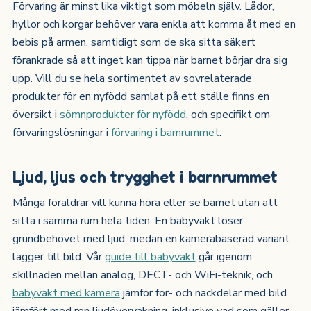
Förvaring är minst lika viktigt som möbeln själv. Lådor,
hyllor och korgar behöver vara enkla att komma åt med en
bebis på armen, samtidigt som de ska sitta säkert
förankrade så att inget kan tippa när barnet börjar dra sig
upp. Vill du se hela sortimentet av sovrelaterade
produkter för en nyfödd samlat på ett ställe finns en
översikt i
sömnprodukter för nyfödd
, och specifikt om
förvaringslösningar i
förvaring i barnrummet
.
Ljud, ljus och trygghet i barnrummet
Många föräldrar vill kunna höra eller se barnet utan att
sitta i samma rum hela tiden. En babyvakt löser
grundbehovet med ljud, medan en kamerabaserad variant
lägger till bild. Vår
guide till babyvakt
går igenom
skillnaden mellan analog, DECT- och WiFi-teknik, och
babyvakt med kamera
jämför för- och nackdelar med bild
jämfört med ren ljudövervakning, inklusive vad som gäller