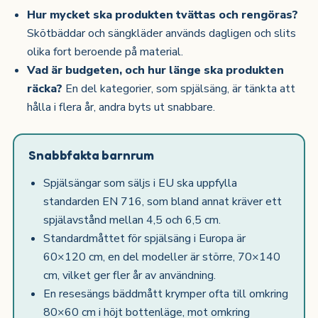
Hur mycket ska produkten tvättas och rengöras?
Skötbäddar och sängkläder används dagligen och slits
olika fort beroende på material.
Vad är budgeten, och hur länge ska produkten
räcka?
En del kategorier, som spjälsäng, är tänkta att
hålla i flera år, andra byts ut snabbare.
Snabbfakta barnrum
Spjälsängar som säljs i EU ska uppfylla
standarden EN 716, som bland annat kräver ett
spjälavstånd mellan 4,5 och 6,5 cm.
Standardmåttet för spjälsäng i Europa är
60×120 cm, en del modeller är större, 70×140
cm, vilket ger fler år av användning.
En resesängs bäddmått krymper ofta till omkring
80×60 cm i höjt bottenläge, mot omkring