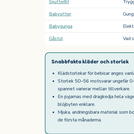
Snuttefilt
Trygg
Babysitter
Gunga
Babygunga
Elekt
Gåstol
Vad s
Snabbfakta kläder och storlek
Klädstorlekar för bebisar anges vanli
Storlek 50–56 motsvarar ungefär 0
spannet varierar mellan tillverkare.
En pyjamas med dragkedja hela vägen,
blöjbyten enklare.
Mjuka, andningsbara material som b
de första månaderna.