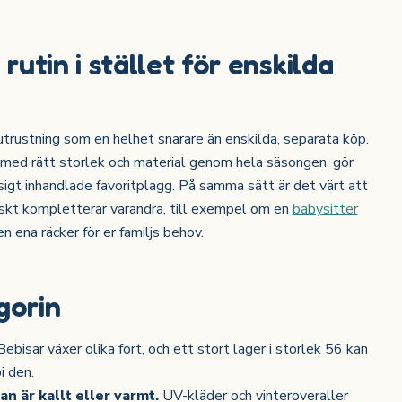
utin i stället för enskilda
 utrustning som en helhet snarare än enskilda, separata köp.
, med rätt storlek och material genom hela säsongen, gör
gt inhandlade favoritplagg. På samma sätt är det värt att
iskt kompletterar varandra, till exempel om en
babysitter
 ena räcker för er familjs behov.
gorin
ebisar växer olika fort, och ett stort lager i storlek 56 kan
i den.
n är kallt eller varmt.
UV-kläder och vinteroveraller