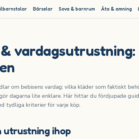
ilbarnstolar
Bärselar
Sova & barnrum
Äta & amning
& vardagsutrustning: 
ren
ar om bebisens vardag: vilka kläder som faktiskt behöv
gör dagarna lite enklare. Här hittar du fördjupade guide
ed tydliga kriterier för varje köp.
 utrustning ihop