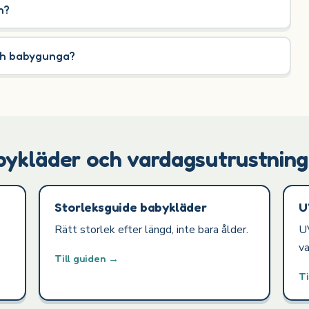
n?
och babygunga?
bykläder och vardagsutrustning
Storleksguide babykläder
U
Rätt storlek efter längd, inte bara ålder.
UV
va
Till guiden →
Ti