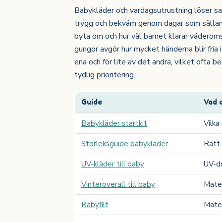
Babykläder och vardagsutrustning löser sa
trygg och bekväm genom dagar som sällan f
byta om och hur väl barnet klarar väderoms
gungor avgör hur mycket händerna blir fria
ena och för lite av det andra, vilket ofta 
tydlig prioritering.
Guide
Vad 
Babykläder startkit
Vilka
Storleksguide babykläder
Rätt 
UV-kläder till baby
UV-dr
Vinteroverall till baby
Mater
Babyfilt
Mater