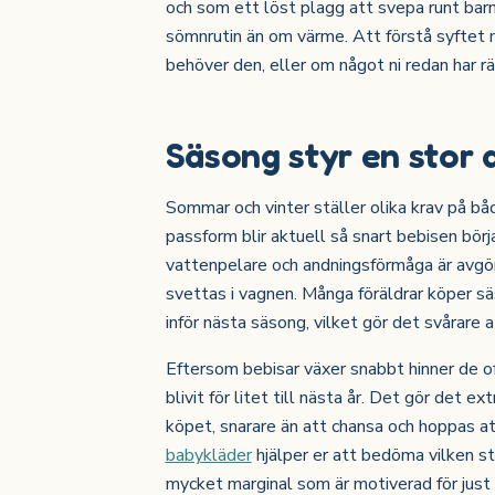
och som ett löst plagg att svepa runt ba
sömnrutin än om värme. Att förstå syftet m
behöver den, eller om något ni redan har rä
Säsong styr en stor 
Sommar och vinter ställer olika krav på bå
passform blir aktuell så snart bebisen börj
vattenpelare och andningsförmåga är avgöra
svettas i vagnen. Många föräldrar köper s
inför nästa säsong, vilket gör det svårare at
Eftersom bebisar växer snabbt hinner de o
blivit för litet till nästa år. Det gör det e
köpet, snarare än att chansa och hoppas att
babykläder
hjälper er att bedöma vilken sto
mycket marginal som är motiverad för just