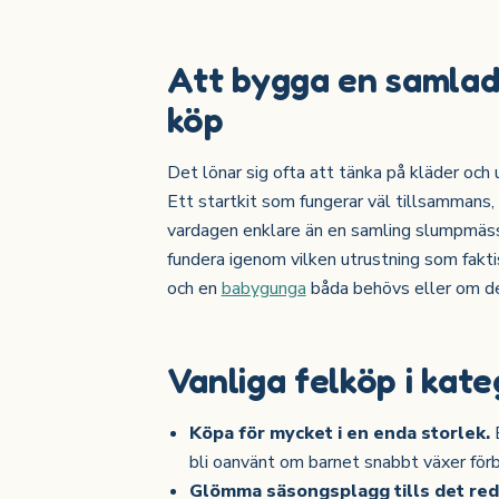
Att bygga en samlad r
köp
Det lönar sig ofta att tänka på kläder och
Ett startkit som fungerar väl tillsammans
vardagen enklare än en samling slumpmässi
fundera igenom vilken utrustning som fakt
och en
babygunga
båda behövs eller om den
Vanliga felköp i kate
Köpa för mycket i en enda storlek.
B
bli oanvänt om barnet snabbt växer förb
Glömma säsongsplagg tills det reda