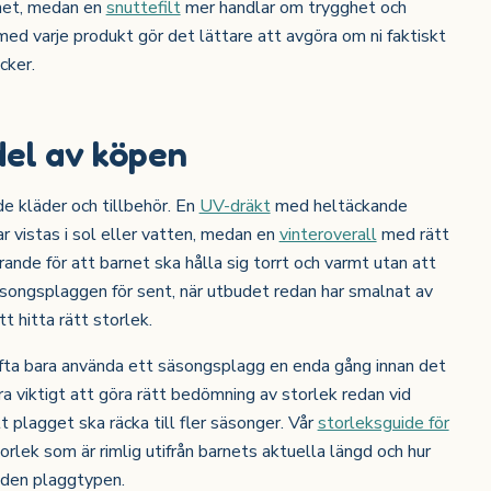
rnet, medan en
snuttefilt
mer handlar om trygghet och
ed varje produkt gör det lättare att avgöra om ni faktiskt
cker.
del av köpen
de kläder och tillbehör. En
UV-dräkt
med heltäckande
ar vistas i sol eller vatten, medan en
vinteroverall
med rätt
nde för att barnet ska hålla sig torrt och varmt utan att
äsongsplaggen för sent, när utbudet redan har smalnat av
t hitta rätt storlek.
fta bara använda ett säsongsplagg en enda gång innan det
xtra viktigt att göra rätt bedömning av storlek redan vid
 plagget ska räcka till fler säsonger. Vår
storleksguide för
rlek som är rimlig utifrån barnets aktuella längd och hur
 den plaggtypen.