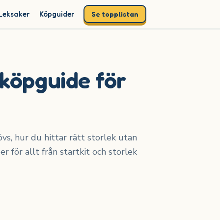
Leksaker
Köpguider
Se topplistan
köpguide för
s, hur du hittar rätt storlek utan
r för allt från startkit och storlek