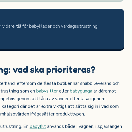
 vidare till för babykläder och vardagsutrustning.
ng: vad ska prioriteras?
fterhand, eftersom de flesta butiker har snabb leverans och
Utrustning som en
babysitter
eller
babygunga
är däremot
xempelvis genom att låna av vänner eller läsa igenom
n kategori där det är extra viktigt att sätta sig in i vad som
barnhälsovården ifrågasätter produkttypen.
 utrustning. En
babyfilt
används både i vagnen, i spjälsängen