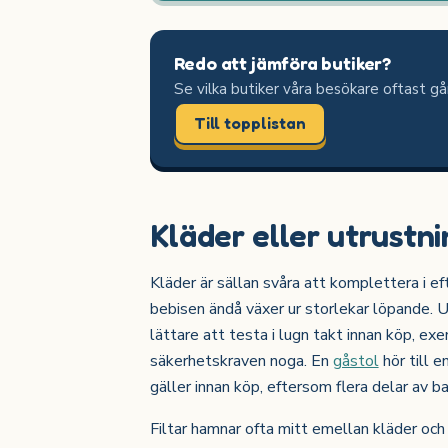
Redo att jämföra butiker?
Se vilka butiker våra besökare oftast går
Till topplistan
Kläder eller utrustni
Kläder är sällan svåra att komplettera i e
bebisen ändå växer ur storlekar löpande. 
lättare att testa i lugn takt innan köp, e
säkerhetskraven noga. En
gåstol
hör till e
gäller innan köp, eftersom flera delar av 
Filtar hamnar ofta mitt emellan kläder och