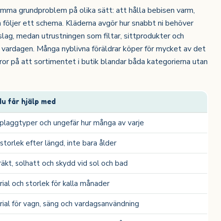
mma grundproblem på olika sätt: att hålla bebisen varm,
öljer ett schema. Kläderna avgör hur snabbt ni behöver
lag, medan utrustningen som filtar, sittprodukter och
 i vardagen. Många nyblivna föräldrar köper för mycket av det
beror på att sortimentet i butik blandar båda kategorierna utan
du får hjälp med
 plaggtyper och ungefär hur många av varje
storlek efter längd, inte bara ålder
äkt, solhatt och skydd vid sol och bad
ial och storlek för kalla månader
ial för vagn, säng och vardagsanvändning