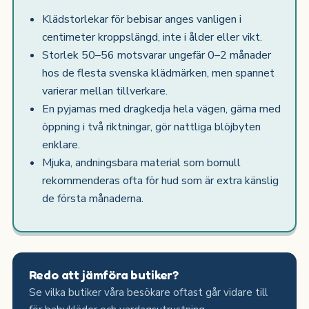
Klädstorlekar för bebisar anges vanligen i
centimeter kroppslängd, inte i ålder eller vikt.
Storlek 50–56 motsvarar ungefär 0–2 månader
hos de flesta svenska klädmärken, men spannet
varierar mellan tillverkare.
En pyjamas med dragkedja hela vägen, gärna med
öppning i två riktningar, gör nattliga blöjbyten
enklare.
Mjuka, andningsbara material som bomull
rekommenderas ofta för hud som är extra känslig
de första månaderna.
Redo att jämföra butiker?
Se vilka butiker våra besökare oftast går vidare till