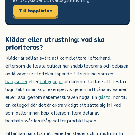
för babykläder och vardagsutrustning.
Till topplistan
Kläder eller utrustning: vad ska
prioriteras?
Kläder är sällan svåra att komplettera i efterhand,
eftersom de flesta butiker har snabb leverans och bebisen
ändå växer ur storlekar löpande. Utrustning som en
babysitter
eller
babygunga
är däremot lättare att testa i
lugn takt innan köp, exempelvis genom att låna av vänner
eller läsa igenom säkerhetskraven noga. En
gåstol
hör till
en kategori där det är extra viktigt att sätta sig in i vad
som gäller innan köp, eftersom flera delar av
barnhälsovården ifrågasätter produkttypen.
Filtar hamnar ofta mitt emellan kläder och utrustning. En