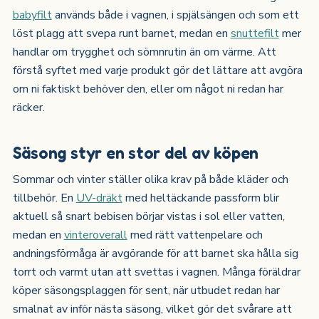
babyfilt
används både i vagnen, i spjälsängen och som ett
löst plagg att svepa runt barnet, medan en
snuttefilt
mer
handlar om trygghet och sömnrutin än om värme. Att
förstå syftet med varje produkt gör det lättare att avgöra
om ni faktiskt behöver den, eller om något ni redan har
räcker.
Säsong styr en stor del av köpen
Sommar och vinter ställer olika krav på både kläder och
tillbehör. En
UV-dräkt
med heltäckande passform blir
aktuell så snart bebisen börjar vistas i sol eller vatten,
medan en
vinteroverall
med rätt vattenpelare och
andningsförmåga är avgörande för att barnet ska hålla sig
torrt och varmt utan att svettas i vagnen. Många föräldrar
köper säsongsplaggen för sent, när utbudet redan har
smalnat av inför nästa säsong, vilket gör det svårare att