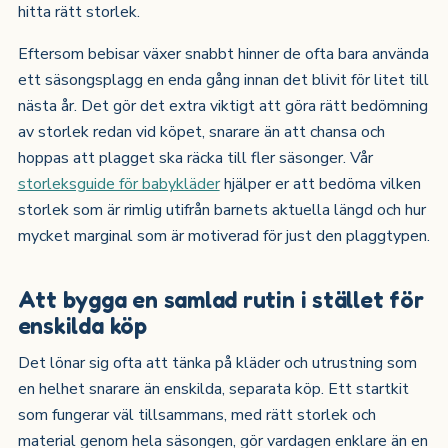
hitta rätt storlek.
Eftersom bebisar växer snabbt hinner de ofta bara använda
ett säsongsplagg en enda gång innan det blivit för litet till
nästa år. Det gör det extra viktigt att göra rätt bedömning
av storlek redan vid köpet, snarare än att chansa och
hoppas att plagget ska räcka till fler säsonger. Vår
storleksguide för babykläder
hjälper er att bedöma vilken
storlek som är rimlig utifrån barnets aktuella längd och hur
mycket marginal som är motiverad för just den plaggtypen.
Att bygga en samlad rutin i stället för
enskilda köp
Det lönar sig ofta att tänka på kläder och utrustning som
en helhet snarare än enskilda, separata köp. Ett startkit
som fungerar väl tillsammans, med rätt storlek och
material genom hela säsongen, gör vardagen enklare än en