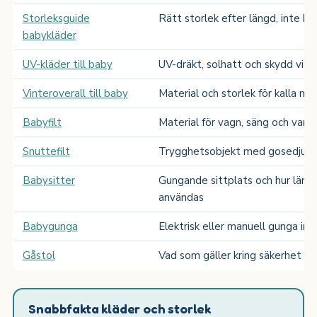
Storleksguide
Rätt storlek efter längd, inte ba
babykläder
UV-kläder till baby
UV-dräkt, solhatt och skydd vid 
Vinteroverall till baby
Material och storlek för kalla m
Babyfilt
Material för vagn, säng och var
Snuttefilt
Trygghetsobjekt med gosedjur, s
Babysitter
Gungande sittplats och hur läng
användas
Babygunga
Elektrisk eller manuell gunga inn
Gåstol
Vad som gäller kring säkerhet oc
Snabbfakta kläder och storlek