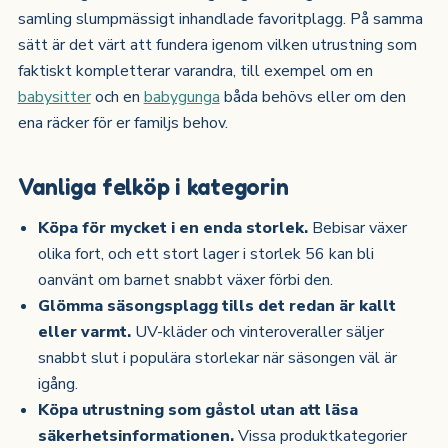
samling slumpmässigt inhandlade favoritplagg. På samma
sätt är det värt att fundera igenom vilken utrustning som
faktiskt kompletterar varandra, till exempel om en
babysitter
och en
babygunga
båda behövs eller om den
ena räcker för er familjs behov.
Vanliga felköp i kategorin
Köpa för mycket i en enda storlek.
Bebisar växer
olika fort, och ett stort lager i storlek 56 kan bli
oanvänt om barnet snabbt växer förbi den.
Glömma säsongsplagg tills det redan är kallt
eller varmt.
UV-kläder och vinteroveraller säljer
snabbt slut i populära storlekar när säsongen väl är
igång.
Köpa utrustning som gåstol utan att läsa
säkerhetsinformationen.
Vissa produktkategorier