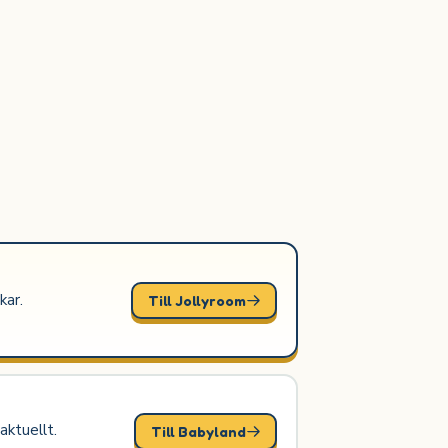
kar.
Till Jollyroom
ktuellt.
Till Babyland