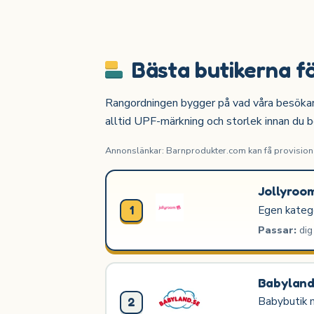
Bästa butikerna fö
Rangordningen bygger på vad våra besökare o
alltid UPF-märkning och storlek innan du b
Annonslänkar: Barnprodukter.com kan få provision n
Jollyroo
Egen kategor
1
Passar:
dig 
Babylan
Babybutik m
2