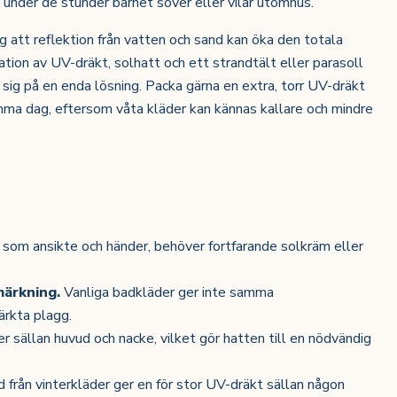
 under de stunder barnet sover eller vilar utomhus.
 att reflektion från vatten och sand kan öka den totala
tion av UV-dräkt, solhatt och ett strandtält eller parasoll
 sig på en enda lösning. Packa gärna en extra, torr UV-dräkt
ma dag, eftersom våta kläder kan kännas kallare och mindre
 som ansikte och händer, behöver fortfarande solkräm eller
märkning.
Vanliga badkläder ger inte samma
kta plagg.
 sällan huvud och nacke, vilket gör hatten till en nödvändig
ad från vinterkläder ger en för stor UV-dräkt sällan någon