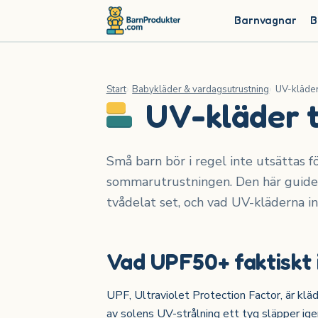
Barnvagnar
B
Start
Babykläder & vardagsutrustning
UV-kläder 
UV-kläder ti
Små barn bör i regel inte utsättas fö
sommarutrustningen. Den här guiden
tvådelat set, och vad UV-kläderna in
Vad UPF50+ faktiskt
UPF, Ultraviolet Protection Factor, är klä
av solens UV-strålning ett tyg släpper i