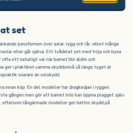
lat set
äckande passformen över axlar, rygg och lår, vilket många
kravlar eller går själva. Ett tvådelat set med tröja och byxa
 ofta ett naturligt val när barnet blir äldre och
na ger i praktiken samma skyddsnivå så länge tyget är
praktik snarare än solskydd.
ra innan köp. En del modeller har dragkedjan i ryggen
örsta gången men gör att barnet inte kan öppna plagget själv
d, eftersom långärmade modeller ger bättre skydd på