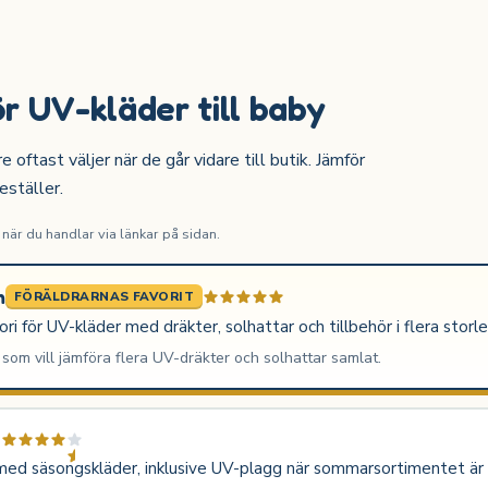
r UV-kläder till baby
ftast väljer när de går vidare till butik. Jämför
eställer.
är du handlar via länkar på sidan.
m
FÖRÄLDRARNAS FAVORIT
i för UV-kläder med dräkter, solhattar och tillbehör i flera storle
som vill jämföra flera UV-dräkter och solhattar samlat.
d
ed säsongskläder, inklusive UV-plagg när sommarsortimentet är a