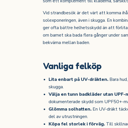
som ett komplement till kläderna, särskilt
Vid strandbesök är det värt att komma ihåg
solexponeringen, även i skugga. En kombina
ger ofta bättre helhetsskydd än att förlita
om barnet ska bada flera gånger under sam
bekväma mellan baden.
Vanliga felköp
Lita enbart på UV-dräkten.
Bara hud,
skugga.
Välja en tunn badkläder utan UPF-
dokumenterade skydd som UPF50+-mär
Glömma solhatten.
En UV-dräkt täcker
del av utrustningen.
Köpa fel storlek i förväg.
Till skilln