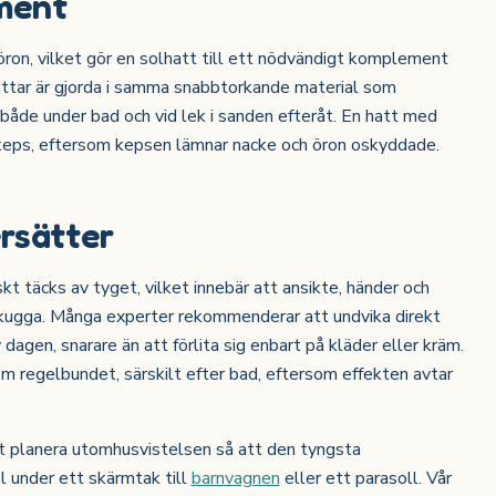
ment
öron, vilket gör en solhatt till ett nödvändigt komplement
hattar är gjorda i samma snabbtorkande material som
 både under bad och vid lek i sanden efteråt. En hatt med
 keps, eftersom kepsen lämnar nacke och öron oskyddade.
rsätter
t täcks av tyget, vilket innebär att ansikte, händer och
skugga. Många experter rekommenderar att undvika direkt
dagen, snarare än att förlita sig enbart på kläder eller kräm.
m regelbundet, särskilt efter bad, eftersom effekten avtar
t planera utomhusvistelsen så att den tyngsta
l under ett skärmtak till
barnvagnen
eller ett parasoll. Vår