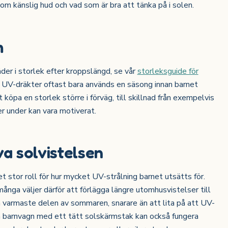
m känslig hud och vad som är bra att tänka på i solen.
m
er i storlek efter kroppslängd, se vår
storleksguide för
m UV-dräkter oftast bara används en säsong innan barnet
 köpa en storlek större i förväg, till skillnad från exempelvis
r under kan vara motiverat.
va solvistelsen
t stor roll för hur mycket UV-strålning barnet utsätts för.
ånga väljer därför att förlägga längre utomhusvistelser till
 varmaste delen av sommaren, snarare än att lita på att UV-
n barnvagn med ett tätt solskärmstak kan också fungera