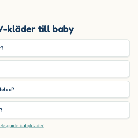
-kläder till baby
r?
delad?
?
eksguide babykläder
.