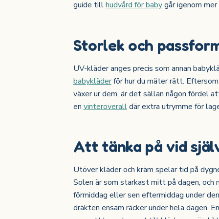
guide till
hudvård för baby
går igenom mer o
Storlek och passfor
UV-kläder anges precis som annan babykläd
babykläder
för hur du mäter rätt. Efterso
växer ur dem, är det sällan någon fördel att
en
vinteroverall
där extra utrymme för lage
Att tänka på vid själ
Utöver kläder och kräm spelar tid på dygne
Solen är som starkast mitt på dagen, och m
förmiddag eller sen eftermiddag under den
dräkten ensam räcker under hela dagen. E