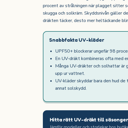
procent av strålningen när plagget sitter s
skugga och solkräm. Skyddsnivån gäller det
dräkten täcker, desto mer heltäckande bli
Snabbfakta UV-kläder
UPF50+ blockerar ungefär 98 procent
En UV-dräkt kombineras ofta med en
Många UV-dräkter och solhattar är g
upp ur vattnet.
UV-kläder skyddar bara den hud de t
annat solskydd.
Hitta rätt UV-dräkt till säsonge
Jämför modeller och storlekar hos butik