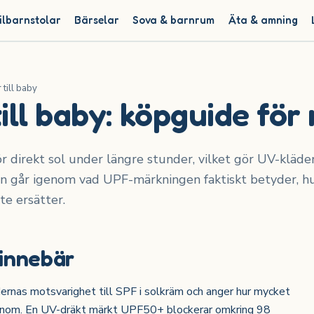
ilbarnstolar
Bärselar
Sova & barnrum
Äta & amning
till baby
ll baby: köpguide för 
r direkt sol under längre stunder, vilket gör UV-kläder 
 går igenom vad UPF-märkningen faktiskt betyder, hur
te ersätter.
 innebär
dernas motsvarighet till SPF i solkräm och anger hur mycket
genom. En UV-dräkt märkt UPF50+ blockerar omkring 98