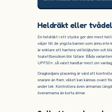
Heldräkt eller tvåde
En heldräkt i ett stycke ger den mest helt
väljer till de yngsta barnen som ännu inte 
är enklare att hantera vid blöjbyten och blir
toalettbesöken blir tätare. Båda varianter
UPF50+, så valet handlar mest om vardags
Dragkedjans placering är värd att kontrolle
snarare än fram, vilket kan kännas ovant f
under lek. Kontrollera även ärmarnas läng
överarmarna än korta ärmar.