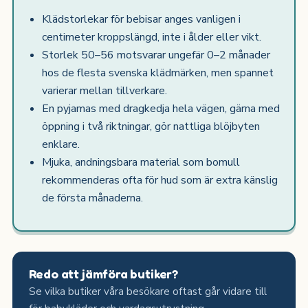
Klädstorlekar för bebisar anges vanligen i
centimeter kroppslängd, inte i ålder eller vikt.
Storlek 50–56 motsvarar ungefär 0–2 månader
hos de flesta svenska klädmärken, men spannet
varierar mellan tillverkare.
En pyjamas med dragkedja hela vägen, gärna med
öppning i två riktningar, gör nattliga blöjbyten
enklare.
Mjuka, andningsbara material som bomull
rekommenderas ofta för hud som är extra känslig
de första månaderna.
Redo att jämföra butiker?
Se vilka butiker våra besökare oftast går vidare till