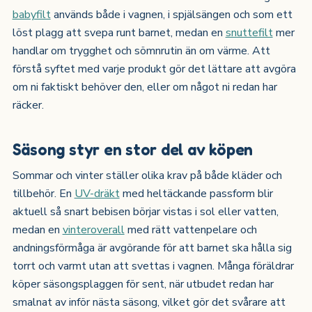
babyfilt
används både i vagnen, i spjälsängen och som ett
löst plagg att svepa runt barnet, medan en
snuttefilt
mer
handlar om trygghet och sömnrutin än om värme. Att
förstå syftet med varje produkt gör det lättare att avgöra
om ni faktiskt behöver den, eller om något ni redan har
räcker.
Säsong styr en stor del av köpen
Sommar och vinter ställer olika krav på både kläder och
tillbehör. En
UV-dräkt
med heltäckande passform blir
aktuell så snart bebisen börjar vistas i sol eller vatten,
medan en
vinteroverall
med rätt vattenpelare och
andningsförmåga är avgörande för att barnet ska hålla sig
torrt och varmt utan att svettas i vagnen. Många föräldrar
köper säsongsplaggen för sent, när utbudet redan har
smalnat av inför nästa säsong, vilket gör det svårare att