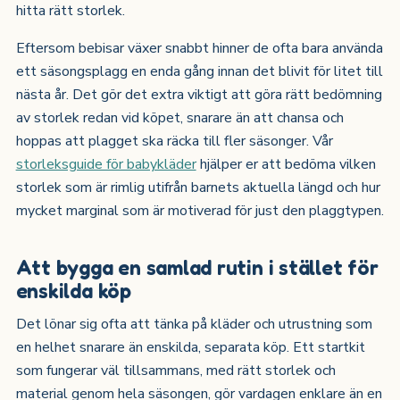
hitta rätt storlek.
Eftersom bebisar växer snabbt hinner de ofta bara använda
ett säsongsplagg en enda gång innan det blivit för litet till
nästa år. Det gör det extra viktigt att göra rätt bedömning
av storlek redan vid köpet, snarare än att chansa och
hoppas att plagget ska räcka till fler säsonger. Vår
storleksguide för babykläder
hjälper er att bedöma vilken
storlek som är rimlig utifrån barnets aktuella längd och hur
mycket marginal som är motiverad för just den plaggtypen.
Att bygga en samlad rutin i stället för
enskilda köp
Det lönar sig ofta att tänka på kläder och utrustning som
en helhet snarare än enskilda, separata köp. Ett startkit
som fungerar väl tillsammans, med rätt storlek och
material genom hela säsongen, gör vardagen enklare än en