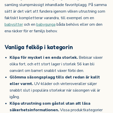
samling slumpmässigt inhandlade favoritplagg. På samma
sätt är det värt att fundera igenom vilken utrustning som
faktiskt kompletterar varandra, till exempel om en
babysitter
och en
babygunga
båda behövs eller om den
ena räcker för er familjs behov.
Vanliga felköp i kategorin
Köpa för mycket i en enda storlek.
Bebisar växer
olika fort, och ett stort lager i storlek 56 kan bli
oanvänt om barnet snabbt växer förbi den.
Glömma säsongsplagg tills det redan är kallt
eller varmt.
UV-kläder och vinteroveraller säljer
snabbt slut i populära storlekar när säsongen väl är
igång.
Köpa utrustning som gåstol utan att läsa
säkerhetsinformationen.
Vissa produktkategorier