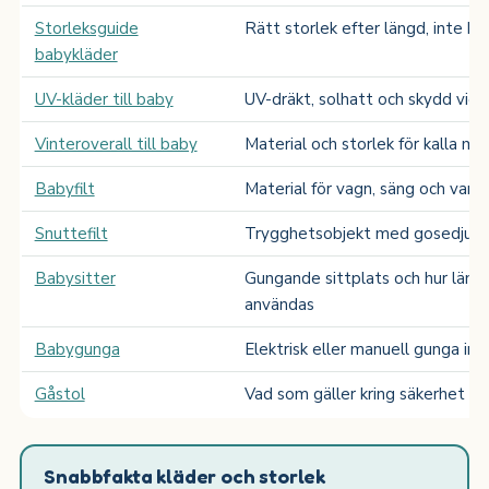
Storleksguide
Rätt storlek efter längd, inte ba
babykläder
UV-kläder till baby
UV-dräkt, solhatt och skydd vid 
Vinteroverall till baby
Material och storlek för kalla m
Babyfilt
Material för vagn, säng och var
Snuttefilt
Trygghetsobjekt med gosedjur, s
Babysitter
Gungande sittplats och hur läng
användas
Babygunga
Elektrisk eller manuell gunga inn
Gåstol
Vad som gäller kring säkerhet oc
Snabbfakta kläder och storlek