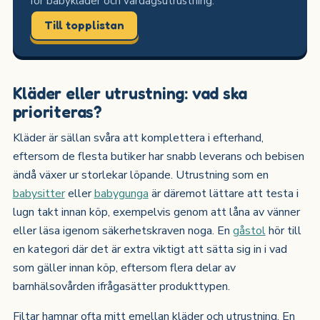
för babykläder och vardagsutrustning.
Till topplistan
Kläder eller utrustning: vad ska
prioriteras?
Kläder är sällan svåra att komplettera i efterhand,
eftersom de flesta butiker har snabb leverans och bebisen
ändå växer ur storlekar löpande. Utrustning som en
babysitter
eller
babygunga
är däremot lättare att testa i
lugn takt innan köp, exempelvis genom att låna av vänner
eller läsa igenom säkerhetskraven noga. En
gåstol
hör till
en kategori där det är extra viktigt att sätta sig in i vad
som gäller innan köp, eftersom flera delar av
barnhälsovården ifrågasätter produkttypen.
Filtar hamnar ofta mitt emellan kläder och utrustning. En