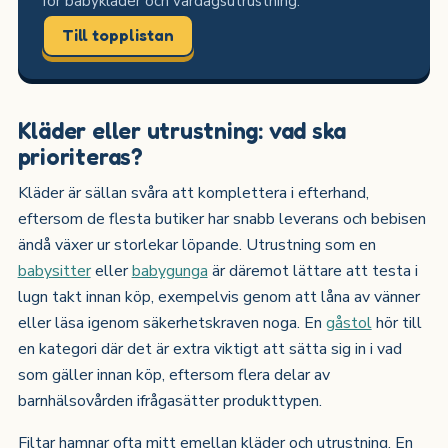
för babykläder och vardagsutrustning.
Till topplistan
Kläder eller utrustning: vad ska
prioriteras?
Kläder är sällan svåra att komplettera i efterhand,
eftersom de flesta butiker har snabb leverans och bebisen
ändå växer ur storlekar löpande. Utrustning som en
babysitter
eller
babygunga
är däremot lättare att testa i
lugn takt innan köp, exempelvis genom att låna av vänner
eller läsa igenom säkerhetskraven noga. En
gåstol
hör till
en kategori där det är extra viktigt att sätta sig in i vad
som gäller innan köp, eftersom flera delar av
barnhälsovården ifrågasätter produkttypen.
Filtar hamnar ofta mitt emellan kläder och utrustning. En