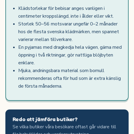
Klädstorlekar för bebisar anges vanligen i
centimeter kroppslängd, inte i ålder eller vikt.
Storlek 50–56 motsvarar ungefär 0–2 månader
hos de flesta svenska klädmärken, men spannet
varierar mellan tillverkare.
En pyjamas med dragkedja hela vägen, gärna med
öppning i två riktningar, gör nattliga blöjbyten
enklare.
Mjuka, andningsbara material som bomull
rekommenderas ofta för hud som är extra känslig
de första månaderna.
Redo att jämföra butiker?
Se vilka butiker våra besökare oftast går vidare till