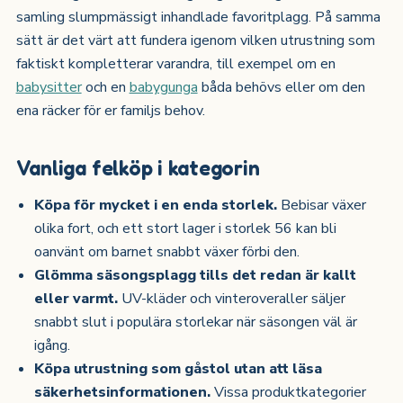
samling slumpmässigt inhandlade favoritplagg. På samma
sätt är det värt att fundera igenom vilken utrustning som
faktiskt kompletterar varandra, till exempel om en
babysitter
och en
babygunga
båda behövs eller om den
ena räcker för er familjs behov.
Vanliga felköp i kategorin
Köpa för mycket i en enda storlek.
Bebisar växer
olika fort, och ett stort lager i storlek 56 kan bli
oanvänt om barnet snabbt växer förbi den.
Glömma säsongsplagg tills det redan är kallt
eller varmt.
UV-kläder och vinteroveraller säljer
snabbt slut i populära storlekar när säsongen väl är
igång.
Köpa utrustning som gåstol utan att läsa
säkerhetsinformationen.
Vissa produktkategorier