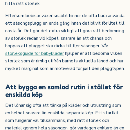
hitta rätt storlek.
Eftersom bebisar växer snabbt hinner de ofta bara använda
ett säsongsplagg en enda gång innan det blivit för litet till
nästa år. Det gör det extra viktigt att göra rätt bedömning
av storlek redan vid köpet, snarare än att chansa och
hoppas att plagget ska räcka till fler säsonger. Vår
storleksguide för babykläder
hjälper er att bedöma vilken
storlek som är rimlig utifrån barnets aktuella längd och hur
mycket marginal som är motiverad för just den plaggtypen.
Att bygga en samlad rutin i stället för
enskilda köp
Det lönar sig ofta att tänka på kläder och utrustning som
en helhet snarare än enskilda, separata köp. Ett startkit
som fungerar väl tillsammans, med rätt storlek och
material genom hela säsongen, gör vardagen enklare än en