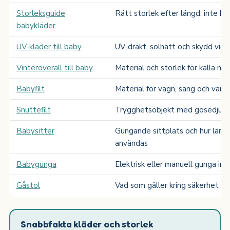
Storleksguide
Rätt storlek efter längd, inte ba
babykläder
UV-kläder till baby
UV-dräkt, solhatt och skydd vid 
Vinteroverall till baby
Material och storlek för kalla m
Babyfilt
Material för vagn, säng och var
Snuttefilt
Trygghetsobjekt med gosedjur, s
Babysitter
Gungande sittplats och hur läng
användas
Babygunga
Elektrisk eller manuell gunga inn
Gåstol
Vad som gäller kring säkerhet oc
Snabbfakta kläder och storlek