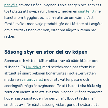
babyfilt
används både i vagnen, i spjälsängen och som ett
löst plagg att svepa runt barnet, medan en
snuttefilt
mer
handlar om trygghet och sömnrutin än om värme. Att
förstå syftet med varje produkt gör det lättare att avgöra
om ni faktiskt behöver den, eller om något ni redan har
räcker.
Säsong styr en stor del av köpen
Sommar och vinter ställer olika krav på både kläder och
tillbehör. En
UV-dräkt
med heltäckande passform blir
aktuell så snart bebisen börjar vistas i sol eller vatten,
medan en
vinteroverall
med rätt vattenpelare och
andningsförmåga är avgörande för att barnet ska hålla sig
torrt och varmt utan att svettas i vagnen. Många föräldrar
köper säsongsplaggen för sent, när utbudet redan har
smalnat av inför nästa säsong, vilket gör det svårare att