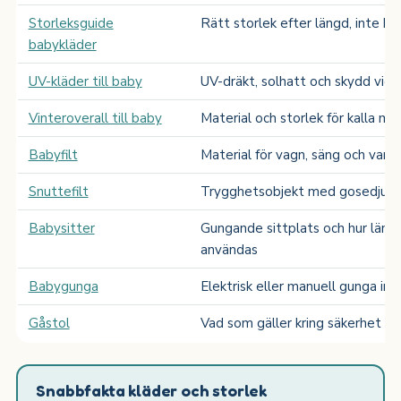
Storleksguide
Rätt storlek efter längd, inte ba
babykläder
UV-kläder till baby
UV-dräkt, solhatt och skydd vid 
Vinteroverall till baby
Material och storlek för kalla m
Babyfilt
Material för vagn, säng och var
Snuttefilt
Trygghetsobjekt med gosedjur, s
Babysitter
Gungande sittplats och hur läng
användas
Babygunga
Elektrisk eller manuell gunga inn
Gåstol
Vad som gäller kring säkerhet oc
Snabbfakta kläder och storlek