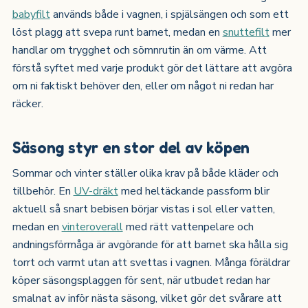
babyfilt
används både i vagnen, i spjälsängen och som ett
löst plagg att svepa runt barnet, medan en
snuttefilt
mer
handlar om trygghet och sömnrutin än om värme. Att
förstå syftet med varje produkt gör det lättare att avgöra
om ni faktiskt behöver den, eller om något ni redan har
räcker.
Säsong styr en stor del av köpen
Sommar och vinter ställer olika krav på både kläder och
tillbehör. En
UV-dräkt
med heltäckande passform blir
aktuell så snart bebisen börjar vistas i sol eller vatten,
medan en
vinteroverall
med rätt vattenpelare och
andningsförmåga är avgörande för att barnet ska hålla sig
torrt och varmt utan att svettas i vagnen. Många föräldrar
köper säsongsplaggen för sent, när utbudet redan har
smalnat av inför nästa säsong, vilket gör det svårare att