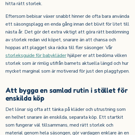
hitta rätt storlek.
Eftersom bebisar växer snabbt hinner de ofta bara använda
ett säsongsplagg en enda gång innan det blivit för litet till
nästa år. Det gör det extra viktigt att göra rätt bedömning
av storlek redan vid köpet, snarare än att chansa och
hoppas att plagget ska räcka till fler säsonger. Vår
storleksguide för babykläder
hjälper er att bedöma vilken
storlek som är rimlig utifrån barnets aktuella längd och hur
mycket marginal som är motiverad för just den plaggtypen.
Att bygga en samlad rutin i stället för
enskilda köp
Det lönar sig ofta att tänka på kläder och utrustning som
en helhet snarare än enskilda, separata köp. Ett startkit
som fungerar väl tillsammans, med rätt storlek och
material genom hela säsongen, gör vardagen enklare än en