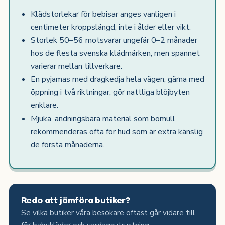
Klädstorlekar för bebisar anges vanligen i
centimeter kroppslängd, inte i ålder eller vikt.
Storlek 50–56 motsvarar ungefär 0–2 månader
hos de flesta svenska klädmärken, men spannet
varierar mellan tillverkare.
En pyjamas med dragkedja hela vägen, gärna med
öppning i två riktningar, gör nattliga blöjbyten
enklare.
Mjuka, andningsbara material som bomull
rekommenderas ofta för hud som är extra känslig
de första månaderna.
Redo att jämföra butiker?
Se vilka butiker våra besökare oftast går vidare till