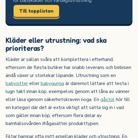
för babykläder och vardagsutrustning.
Till topplistan
Kläder eller utrustning: vad ska
prioriteras?
Kläder är sällan svåra att komplettera i efterhand,
eftersom de flesta butiker har snabb leverans och bebisen
ändå växer ur storlekar löpande. Utrustning som en
babysitter
eller
babygunga
är däremot lättare att testa i
lugn takt innan köp, exempelvis genom att låna av vänner
eller läsa igenom säkerhetskraven noga. En
gåstol
hör till
en kategori där det är extra viktigt att sätta sig in i vad
som gäller innan köp, eftersom flera delar av
barnhälsovården ifrågasätter produkttypen.
Filtar hamnar ofta mitt emellan kläder och utrustning. En