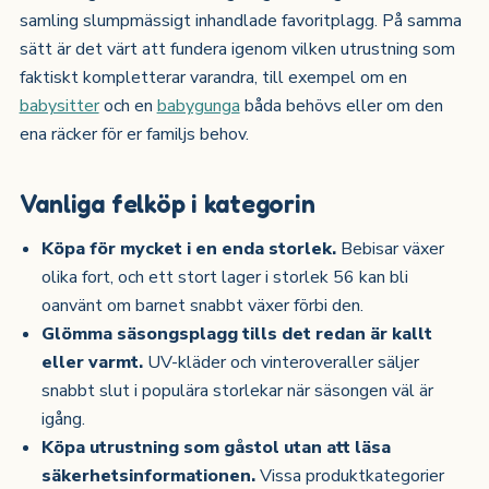
samling slumpmässigt inhandlade favoritplagg. På samma
sätt är det värt att fundera igenom vilken utrustning som
faktiskt kompletterar varandra, till exempel om en
babysitter
och en
babygunga
båda behövs eller om den
ena räcker för er familjs behov.
Vanliga felköp i kategorin
Köpa för mycket i en enda storlek.
Bebisar växer
olika fort, och ett stort lager i storlek 56 kan bli
oanvänt om barnet snabbt växer förbi den.
Glömma säsongsplagg tills det redan är kallt
eller varmt.
UV-kläder och vinteroveraller säljer
snabbt slut i populära storlekar när säsongen väl är
igång.
Köpa utrustning som gåstol utan att läsa
säkerhetsinformationen.
Vissa produktkategorier