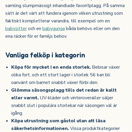
samling slumpmässigt inhandlade favoritplagg. På samma
sätt är det värt att fundera igenom vilken utrustning som
faktiskt kompletterar varandra, till exempel om en
babysitter
och en
babygunga
båda behövs eller om den
ena räcker för er familjs behov.
Vanliga felköp i kategorin
Köpa för mycket i en enda storlek.
Bebisar växer
olika fort, och ett stort lager i storlek 56 kan bli
oanvänt om barnet snabbt växer förbi den.
Glömma säsongsplagg tills det redan är kallt
eller varmt.
UV-kläder och vinteroveraller säljer
snabbt slut i populära storlekar när säsongen väl är
igång.
Köpa utrustning som gåstol utan att läsa
säkerhetsinformationen.
Vissa produktkategorier