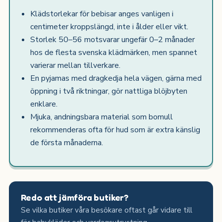
Klädstorlekar för bebisar anges vanligen i
centimeter kroppslängd, inte i ålder eller vikt.
Storlek 50–56 motsvarar ungefär 0–2 månader
hos de flesta svenska klädmärken, men spannet
varierar mellan tillverkare.
En pyjamas med dragkedja hela vägen, gärna med
öppning i två riktningar, gör nattliga blöjbyten
enklare.
Mjuka, andningsbara material som bomull
rekommenderas ofta för hud som är extra känslig
de första månaderna.
Redo att jämföra butiker?
Se vilka butiker våra besökare oftast går vidare till