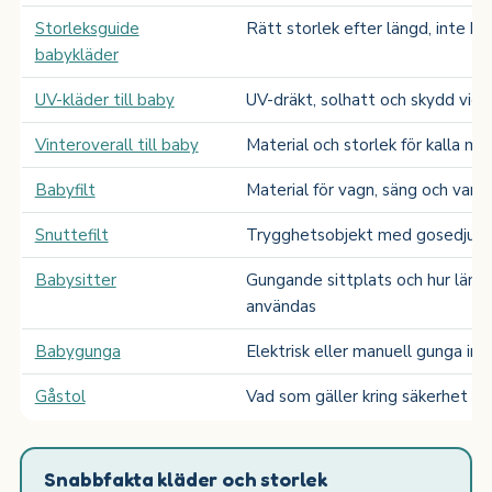
Storleksguide
Rätt storlek efter längd, inte ba
babykläder
UV-kläder till baby
UV-dräkt, solhatt och skydd vid 
Vinteroverall till baby
Material och storlek för kalla m
Babyfilt
Material för vagn, säng och var
Snuttefilt
Trygghetsobjekt med gosedjur, s
Babysitter
Gungande sittplats och hur läng
användas
Babygunga
Elektrisk eller manuell gunga inn
Gåstol
Vad som gäller kring säkerhet oc
Snabbfakta kläder och storlek