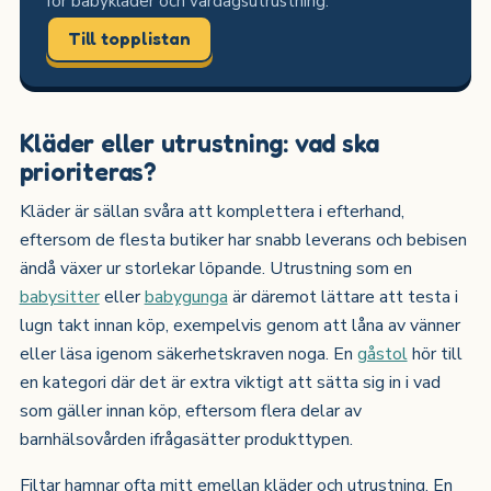
för babykläder och vardagsutrustning.
Till topplistan
Kläder eller utrustning: vad ska
prioriteras?
Kläder är sällan svåra att komplettera i efterhand,
eftersom de flesta butiker har snabb leverans och bebisen
ändå växer ur storlekar löpande. Utrustning som en
babysitter
eller
babygunga
är däremot lättare att testa i
lugn takt innan köp, exempelvis genom att låna av vänner
eller läsa igenom säkerhetskraven noga. En
gåstol
hör till
en kategori där det är extra viktigt att sätta sig in i vad
som gäller innan köp, eftersom flera delar av
barnhälsovården ifrågasätter produkttypen.
Filtar hamnar ofta mitt emellan kläder och utrustning. En