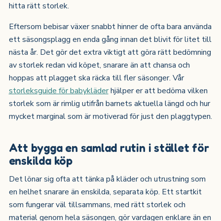
hitta rätt storlek.
Eftersom bebisar växer snabbt hinner de ofta bara använda
ett säsongsplagg en enda gång innan det blivit för litet till
nästa år. Det gör det extra viktigt att göra rätt bedömning
av storlek redan vid köpet, snarare än att chansa och
hoppas att plagget ska räcka till fler säsonger. Vår
storleksguide för babykläder
hjälper er att bedöma vilken
storlek som är rimlig utifrån barnets aktuella längd och hur
mycket marginal som är motiverad för just den plaggtypen.
Att bygga en samlad rutin i stället för
enskilda köp
Det lönar sig ofta att tänka på kläder och utrustning som
en helhet snarare än enskilda, separata köp. Ett startkit
som fungerar väl tillsammans, med rätt storlek och
material genom hela säsongen, gör vardagen enklare än en