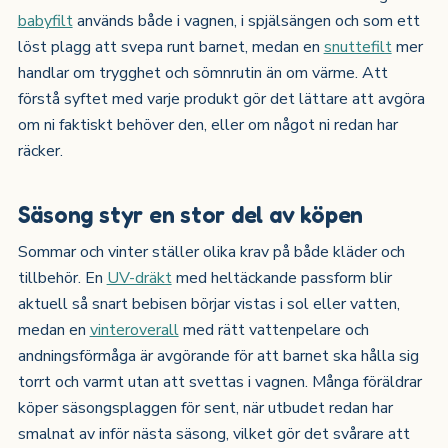
babyfilt
används både i vagnen, i spjälsängen och som ett
löst plagg att svepa runt barnet, medan en
snuttefilt
mer
handlar om trygghet och sömnrutin än om värme. Att
förstå syftet med varje produkt gör det lättare att avgöra
om ni faktiskt behöver den, eller om något ni redan har
räcker.
Säsong styr en stor del av köpen
Sommar och vinter ställer olika krav på både kläder och
tillbehör. En
UV-dräkt
med heltäckande passform blir
aktuell så snart bebisen börjar vistas i sol eller vatten,
medan en
vinteroverall
med rätt vattenpelare och
andningsförmåga är avgörande för att barnet ska hålla sig
torrt och varmt utan att svettas i vagnen. Många föräldrar
köper säsongsplaggen för sent, när utbudet redan har
smalnat av inför nästa säsong, vilket gör det svårare att