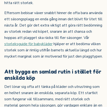
hitta rätt storlek.
Eftersom bebisar växer snabbt hinner de ofta bara använda
ett säsongsplagg en enda gång innan det blivit för litet till
nästa år. Det gör det extra viktigt att göra rätt bedömning
av storlek redan vid köpet, snarare än att chansa och
hoppas att plagget ska räcka till fler säsonger. Vår
storleksguide för babykläder
hjälper er att bedöma vilken
storlek som är rimlig utifrån barnets aktuella längd och hur
mycket marginal som är motiverad för just den plaggtypen.
Att bygga en samlad rutin i stället för
enskilda köp
Det lönar sig ofta att tänka på kläder och utrustning som
en helhet snarare än enskilda, separata köp. Ett startkit
som fungerar väl tillsammans, med rätt storlek och
material genom hela säsongen, gör vardagen enklare än en