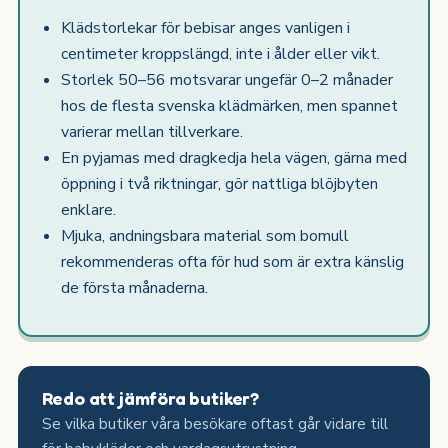
Klädstorlekar för bebisar anges vanligen i
centimeter kroppslängd, inte i ålder eller vikt.
Storlek 50–56 motsvarar ungefär 0–2 månader
hos de flesta svenska klädmärken, men spannet
varierar mellan tillverkare.
En pyjamas med dragkedja hela vägen, gärna med
öppning i två riktningar, gör nattliga blöjbyten
enklare.
Mjuka, andningsbara material som bomull
rekommenderas ofta för hud som är extra känslig
de första månaderna.
Redo att jämföra butiker?
Se vilka butiker våra besökare oftast går vidare till