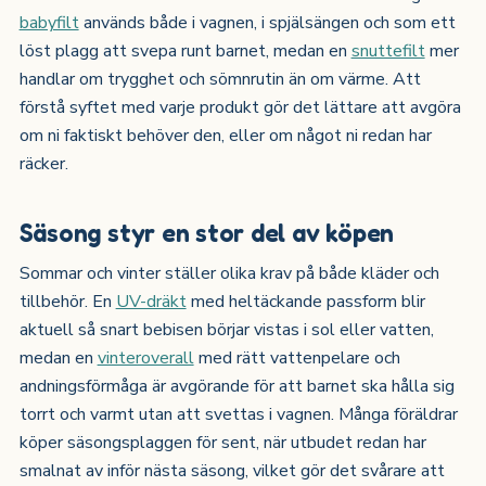
babyfilt
används både i vagnen, i spjälsängen och som ett
löst plagg att svepa runt barnet, medan en
snuttefilt
mer
handlar om trygghet och sömnrutin än om värme. Att
förstå syftet med varje produkt gör det lättare att avgöra
om ni faktiskt behöver den, eller om något ni redan har
räcker.
Säsong styr en stor del av köpen
Sommar och vinter ställer olika krav på både kläder och
tillbehör. En
UV-dräkt
med heltäckande passform blir
aktuell så snart bebisen börjar vistas i sol eller vatten,
medan en
vinteroverall
med rätt vattenpelare och
andningsförmåga är avgörande för att barnet ska hålla sig
torrt och varmt utan att svettas i vagnen. Många föräldrar
köper säsongsplaggen för sent, när utbudet redan har
smalnat av inför nästa säsong, vilket gör det svårare att