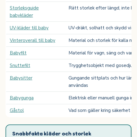
Storleksguide
Rätt storlek efter längd, inte ba
babykläder
UV-kläder till baby
UV-dräkt, solhatt och skydd vid 
Vinteroverall till baby
Material och storlek för kalla m
Babyfilt
Material för vagn, säng och var
Snuttefilt
Trygghetsobjekt med gosedjur, s
Babysitter
Gungande sittplats och hur läng
användas
Babygunga
Elektrisk eller manuell gunga inn
Gåstol
Vad som gäller kring säkerhet oc
Snabbfakta kläder och storlek