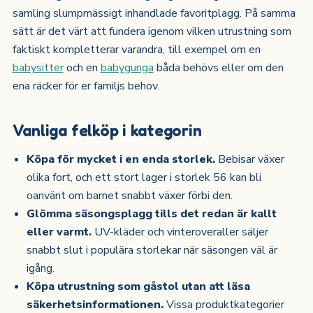
samling slumpmässigt inhandlade favoritplagg. På samma
sätt är det värt att fundera igenom vilken utrustning som
faktiskt kompletterar varandra, till exempel om en
babysitter
och en
babygunga
båda behövs eller om den
ena räcker för er familjs behov.
Vanliga felköp i kategorin
Köpa för mycket i en enda storlek.
Bebisar växer
olika fort, och ett stort lager i storlek 56 kan bli
oanvänt om barnet snabbt växer förbi den.
Glömma säsongsplagg tills det redan är kallt
eller varmt.
UV-kläder och vinteroveraller säljer
snabbt slut i populära storlekar när säsongen väl är
igång.
Köpa utrustning som gåstol utan att läsa
säkerhetsinformationen.
Vissa produktkategorier