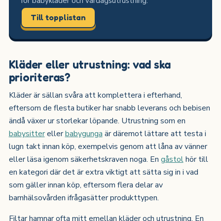
för babykläder och vardagsutrustning.
Till topplistan
Kläder eller utrustning: vad ska
prioriteras?
Kläder är sällan svåra att komplettera i efterhand,
eftersom de flesta butiker har snabb leverans och bebisen
ändå växer ur storlekar löpande. Utrustning som en
babysitter
eller
babygunga
är däremot lättare att testa i
lugn takt innan köp, exempelvis genom att låna av vänner
eller läsa igenom säkerhetskraven noga. En
gåstol
hör till
en kategori där det är extra viktigt att sätta sig in i vad
som gäller innan köp, eftersom flera delar av
barnhälsovården ifrågasätter produkttypen.
Filtar hamnar ofta mitt emellan kläder och utrustning. En