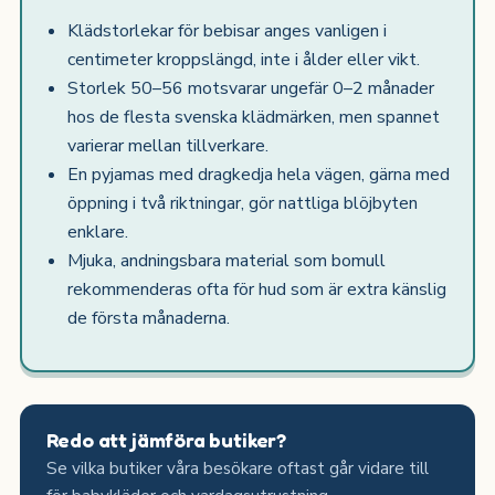
Klädstorlekar för bebisar anges vanligen i
centimeter kroppslängd, inte i ålder eller vikt.
Storlek 50–56 motsvarar ungefär 0–2 månader
hos de flesta svenska klädmärken, men spannet
varierar mellan tillverkare.
En pyjamas med dragkedja hela vägen, gärna med
öppning i två riktningar, gör nattliga blöjbyten
enklare.
Mjuka, andningsbara material som bomull
rekommenderas ofta för hud som är extra känslig
de första månaderna.
Redo att jämföra butiker?
Se vilka butiker våra besökare oftast går vidare till