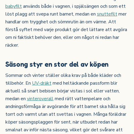
babyfilt
används både i vagnen, i spjälsängen och som ett
löst plagg att svepa runt barnet, medan en
snuttefilt
mer
handlar om trygghet och sömnrutin än om värme. Att
förstå syftet med varje produkt gör det lättare att avgöra
om ni faktiskt behöver den, eller om något ni redan har
räcker.
Säsong styr en stor del av köpen
Sommar och vinter ställer olika krav på både kläder och
tillbehör. En
UV-dräkt
med heltäckande passform blir
aktuell så snart bebisen börjar vistas i sol eller vatten,
medan en
vinteroverall
med rätt vattenpelare och
andningsförmåga är avgörande för att barnet ska hålla sig
torrt och varmt utan att svettas i vagnen. Många föräldrar
köper säsongsplaggen för sent, när utbudet redan har
smalnat av inför nästa säsong, vilket gör det svårare att