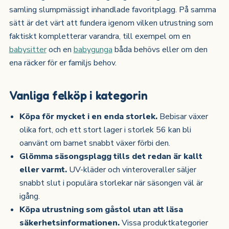
samling slumpmässigt inhandlade favoritplagg. På samma
sätt är det värt att fundera igenom vilken utrustning som
faktiskt kompletterar varandra, till exempel om en
babysitter
och en
babygunga
båda behövs eller om den
ena räcker för er familjs behov.
Vanliga felköp i kategorin
Köpa för mycket i en enda storlek.
Bebisar växer
olika fort, och ett stort lager i storlek 56 kan bli
oanvänt om barnet snabbt växer förbi den.
Glömma säsongsplagg tills det redan är kallt
eller varmt.
UV-kläder och vinteroveraller säljer
snabbt slut i populära storlekar när säsongen väl är
igång.
Köpa utrustning som gåstol utan att läsa
säkerhetsinformationen.
Vissa produktkategorier