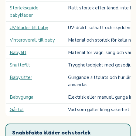
Storleksguide
Rätt storlek efter längd, inte ba
babykläder
UV-kläder till baby
UV-dräkt, solhatt och skydd vid 
Vinteroverall till baby
Material och storlek för kalla m
Babyfilt
Material för vagn, säng och var
Snuttefilt
Trygghetsobjekt med gosedjur, s
Babysitter
Gungande sittplats och hur läng
användas
Babygunga
Elektrisk eller manuell gunga inn
Gåstol
Vad som gäller kring säkerhet oc
Snabbfakta kläder och storlek