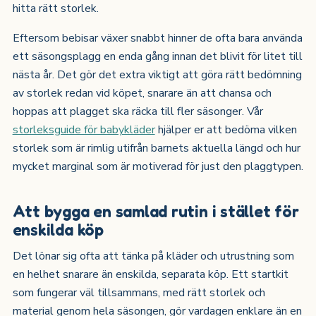
hitta rätt storlek.
Eftersom bebisar växer snabbt hinner de ofta bara använda
ett säsongsplagg en enda gång innan det blivit för litet till
nästa år. Det gör det extra viktigt att göra rätt bedömning
av storlek redan vid köpet, snarare än att chansa och
hoppas att plagget ska räcka till fler säsonger. Vår
storleksguide för babykläder
hjälper er att bedöma vilken
storlek som är rimlig utifrån barnets aktuella längd och hur
mycket marginal som är motiverad för just den plaggtypen.
Att bygga en samlad rutin i stället för
enskilda köp
Det lönar sig ofta att tänka på kläder och utrustning som
en helhet snarare än enskilda, separata köp. Ett startkit
som fungerar väl tillsammans, med rätt storlek och
material genom hela säsongen, gör vardagen enklare än en