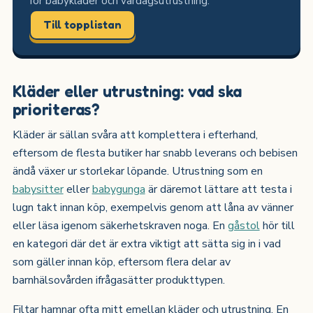
för babykläder och vardagsutrustning.
Till topplistan
Kläder eller utrustning: vad ska
prioriteras?
Kläder är sällan svåra att komplettera i efterhand,
eftersom de flesta butiker har snabb leverans och bebisen
ändå växer ur storlekar löpande. Utrustning som en
babysitter
eller
babygunga
är däremot lättare att testa i
lugn takt innan köp, exempelvis genom att låna av vänner
eller läsa igenom säkerhetskraven noga. En
gåstol
hör till
en kategori där det är extra viktigt att sätta sig in i vad
som gäller innan köp, eftersom flera delar av
barnhälsovården ifrågasätter produkttypen.
Filtar hamnar ofta mitt emellan kläder och utrustning. En