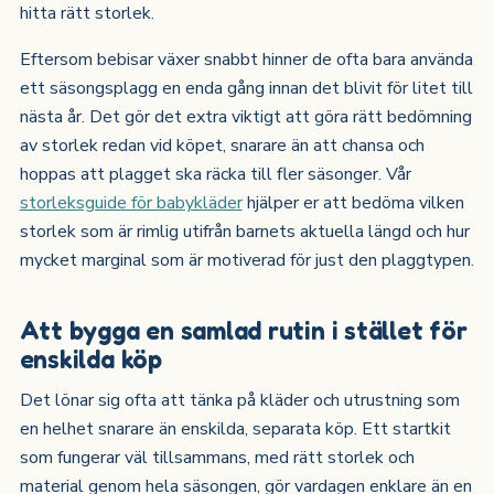
hitta rätt storlek.
Eftersom bebisar växer snabbt hinner de ofta bara använda
ett säsongsplagg en enda gång innan det blivit för litet till
nästa år. Det gör det extra viktigt att göra rätt bedömning
av storlek redan vid köpet, snarare än att chansa och
hoppas att plagget ska räcka till fler säsonger. Vår
storleksguide för babykläder
hjälper er att bedöma vilken
storlek som är rimlig utifrån barnets aktuella längd och hur
mycket marginal som är motiverad för just den plaggtypen.
Att bygga en samlad rutin i stället för
enskilda köp
Det lönar sig ofta att tänka på kläder och utrustning som
en helhet snarare än enskilda, separata köp. Ett startkit
som fungerar väl tillsammans, med rätt storlek och
material genom hela säsongen, gör vardagen enklare än en