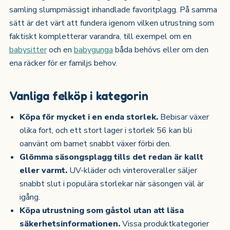
samling slumpmässigt inhandlade favoritplagg. På samma
sätt är det värt att fundera igenom vilken utrustning som
faktiskt kompletterar varandra, till exempel om en
babysitter
och en
babygunga
båda behövs eller om den
ena räcker för er familjs behov.
Vanliga felköp i kategorin
Köpa för mycket i en enda storlek.
Bebisar växer
olika fort, och ett stort lager i storlek 56 kan bli
oanvänt om barnet snabbt växer förbi den.
Glömma säsongsplagg tills det redan är kallt
eller varmt.
UV-kläder och vinteroveraller säljer
snabbt slut i populära storlekar när säsongen väl är
igång.
Köpa utrustning som gåstol utan att läsa
säkerhetsinformationen.
Vissa produktkategorier