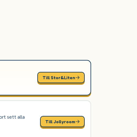
Till Stor&Liten
rt sett alla
Till Jollyroom