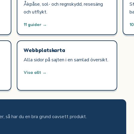
Åkpåse, sol- och regnskydd, resesäng
St
och utflykt.
ba
11 guider →
1
Webbplatskarta
Alla sidor på sajten i en samlad översikt.
Visa allt →
jer, så har du en bra grund oavsett produkt.