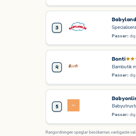
Babylan
Specialiser
3
Passar:
dig
Bonti
Barnbutik m
4
Passar:
dig
Babyonli
Babyutrustn
5
Passar:
dig
Rangordningen speglar besökarnas vanligaste val o