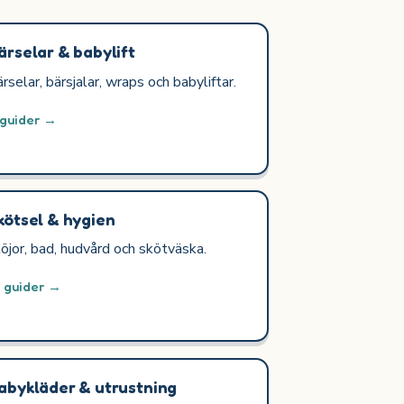
ärselar & babylift
rselar, bärsjalar, wraps och babyliftar.
 guider →
kötsel & hygien
öjor, bad, hudvård och skötväska.
2 guider →
abykläder & utrustning