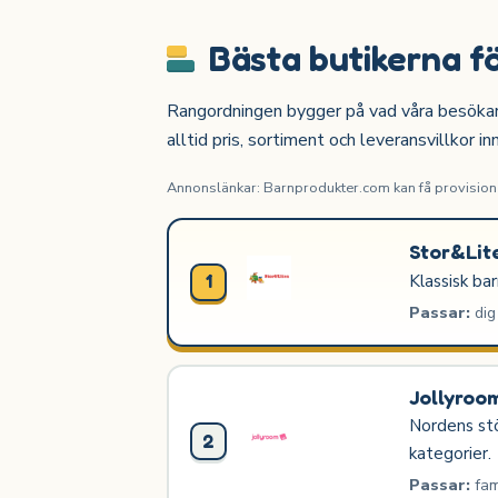
Bästa butikerna f
Rangordningen bygger på vad våra besökare o
alltid pris, sortiment och leveransvillkor in
Annonslänkar: Barnprodukter.com kan få provision n
Stor&Lit
Klassisk ba
1
Passar:
dig
Jollyroo
Nordens stö
2
kategorier.
Passar:
fam