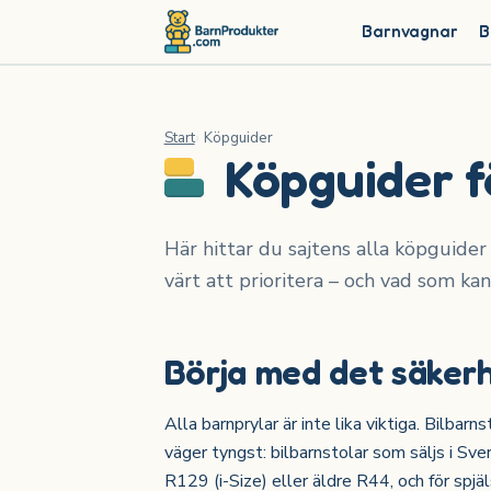
Barnvagnar
B
Start
Köpguider
Köpguider f
Här hittar du sajtens alla köpguider 
värt att prioritera – och vad som kan
Börja med det säkerh
Alla barnprylar är inte lika viktiga. Bilba
väger tyngst: bilbarnstolar som säljs i S
R129 (i-Size) eller äldre R44, och för spj