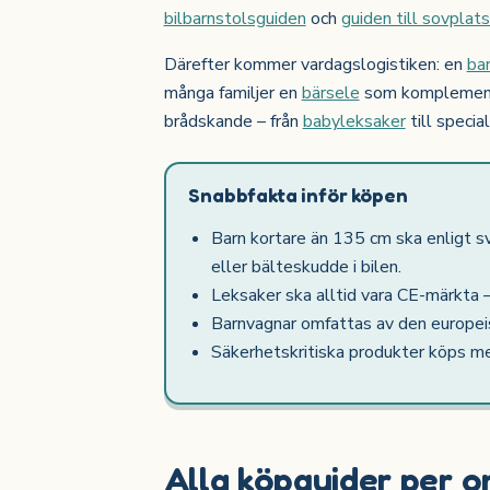
bilbarnstolsguiden
och
guiden till sovplat
Därefter kommer vardagslogistiken: en
ba
många familjer en
bärsele
som komplement. 
brådskande – från
babyleksaker
till special
Snabbfakta inför köpen
Barn kortare än 135 cm ska enligt s
eller bälteskudde i bilen.
Leksaker ska alltid vara CE-märkta –
Barnvagnar omfattas av den europe
Säkerhetskritiska produkter köps me
Alla köpguider per 