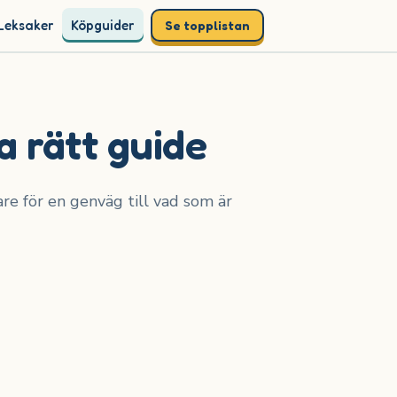
Leksaker
Köpguider
Se topplistan
a rätt guide
are för en genväg till vad som är