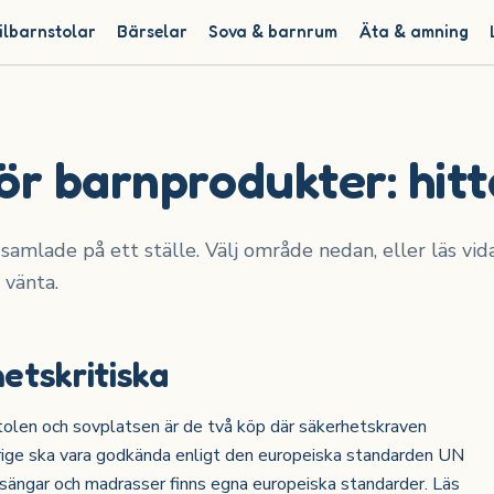
ilbarnstolar
Bärselar
Sova & barnrum
Äta & amning
ör barnprodukter: hitt
samlade på ett ställe. Välj område nedan, eller läs vid
 vänta.
etskritiska
rnstolen och sovplatsen är de två köp där säkerhetskraven
verige ska vara godkända enligt den europeiska standarden UN
älsängar och madrasser finns egna europeiska standarder. Läs