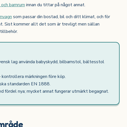
s och barnrum
innan du tittar på något annat.
rnvagn
som passar din bostad, bil och ditt klimat, och för
Sist kommer allt det som är trevligt men sällan
tillbehör.
vensk lag använda babyskydd, bilbarnstol, bältesstol
 kontrollera märkningen före köp.
iska standarden EN 1888.
d fördel nya; mycket annat fungerar utmärkt begagnat.
område