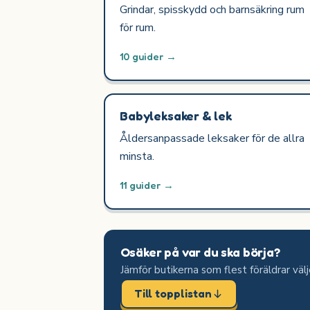
Grindar, spisskydd och barnsäkring rum
för rum.
10 guider →
Babyleksaker & lek
Åldersanpassade leksaker för de allra
minsta.
11 guider →
Osäker på var du ska börja?
Jämför butikerna som flest föräldrar väl
Till topplistan