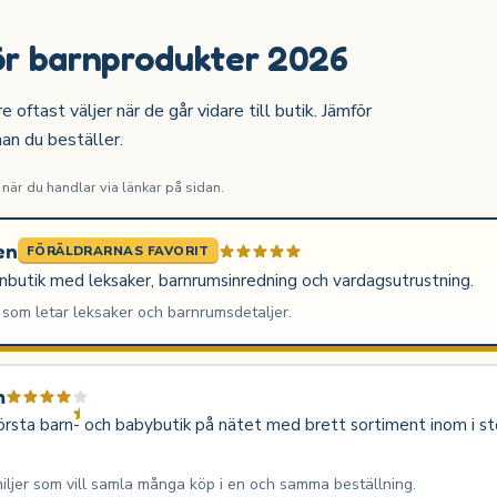
ör barnprodukter 2026
ftast väljer när de går vidare till butik. Jämför
nan du beställer.
är du handlar via länkar på sidan.
en
FÖRÄLDRARNAS FAVORIT
rnbutik med leksaker, barnrumsinredning och vardagsutrustning.
 som letar leksaker och barnrumsdetaljer.
m
rsta barn- och babybutik på nätet med brett sortiment inom i sto
iljer som vill samla många köp i en och samma beställning.