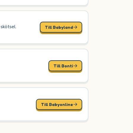
 skötsel.
Till Babyland
Till Bonti
Till Babyonline