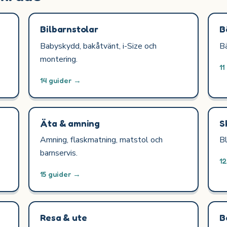
Bilbarnstolar
B
Babyskydd, bakåtvänt, i-Size och
Bä
montering.
11
14 guider →
Äta & amning
S
Amning, flaskmatning, matstol och
Bl
barnservis.
1
15 guider →
Resa & ute
B