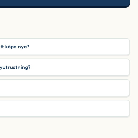
att köpa nya?
byutrustning?