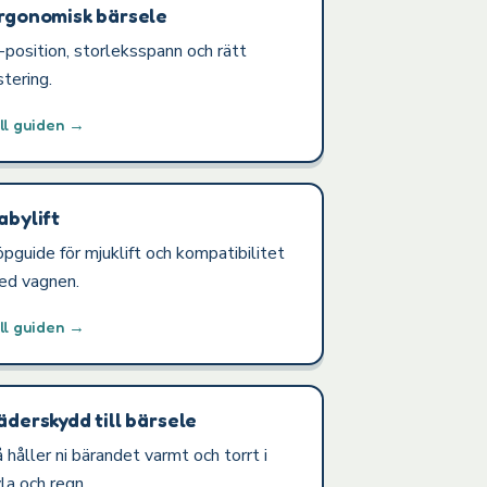
rgonomisk bärsele
position, storleksspann och rätt
stering.
ll guiden →
abylift
pguide för mjuklift och kompatibilitet
ed vagnen.
ll guiden →
äderskydd till bärsele
 håller ni bärandet varmt och torrt i
la och regn.