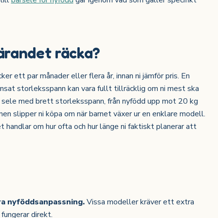
till
bärsele för nyfödd
går igenom vad som gäller specifikt
ärandet räcka?
er ett par månader eller flera år, innan ni jämför pris. En
nsat storleksspann kan vara fullt tillräcklig om ni mest ska
 sele med brett storleksspann, från nyfödd upp mot 20 kg
men slipper ni köpa om när barnet växer ur en enklare modell.
t handlar om hur ofta och hur länge ni faktiskt planerar att
era nyföddsanpassning.
Vissa modeller kräver ett extra
fungerar direkt.