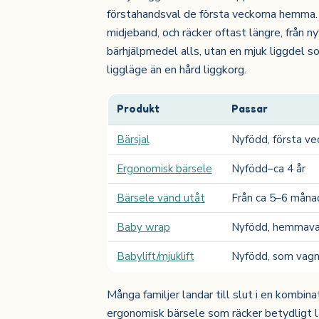
förstahandsval de första veckorna hemma. 
midjeband, och räcker oftast längre, från ny
bärhjälpmedel alls, utan en mjuk liggdel s
liggläge än en hård liggkorg.
Produkt
Passar
Bärsjal
Nyfödd, första ve
Ergonomisk bärsele
Nyfödd–ca 4 år
Bärsele vänd utåt
Från ca 5–6 måna
Baby wrap
Nyfödd, hemmava
Babylift/mjuklift
Nyfödd, som vagn
Många familjer landar till slut i en kombina
ergonomisk bärsele som räcker betydligt l