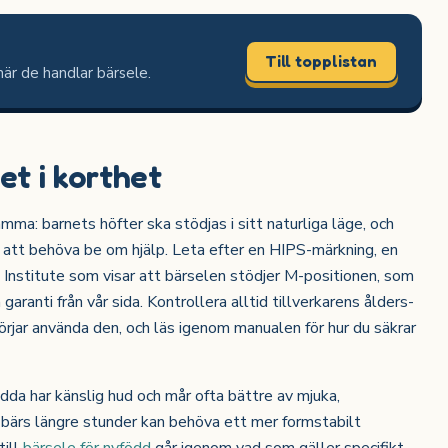
Till topplistan
när de handlar bärsele.
t i korthet
a: barnets höfter ska stödjas i sitt naturliga läge, och
 att behöva be om hjälp. Leta efter en HIPS-märkning, en
ia Institute som visar att bärselen stödjer M-positionen, som
aranti från vår sida. Kontrollera alltid tillverkarens ålders-
börjar använda den, och läs igenom manualen för hur du säkrar
dda har känslig hud och mår ofta bättre av mjuka,
bärs längre stunder kan behöva ett mer formstabilt