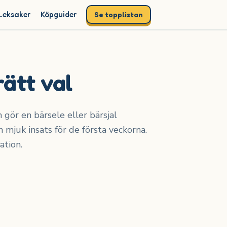
Leksaker
Köpguider
Se topplistan
rätt val
n gör en bärsele eller bärsjal
 mjuk insats för de första veckorna.
ation.