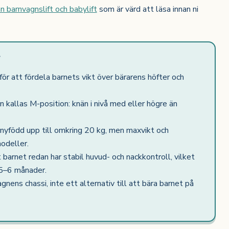
n barnvagnslift och babylift
som är värd att läsa innan ni
t
ör att fördela barnets vikt över bärarens höfter och
kallas M-position: knän i nivå med eller högre än
 nyfödd upp till omkring 20 kg, men maxvikt och
odeller.
 barnet redan har stabil huvud- och nackkontroll, vilket
a 5–6 månader.
vagnens chassi, inte ett alternativ till att bära barnet på