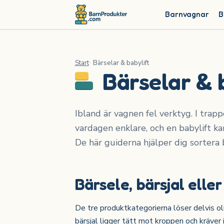
Barnvagnar
B
Start
Bärselar & babylift
Bärselar & b
Ibland är vagnen fel verktyg. I trapp
vardagen enklare, och en babylift ka
De här guiderna hjälper dig sortera b
Bärsele, bärsjal elle
De tre produktkategorierna löser delvis ol
bärsjal ligger tätt mot kroppen och kräver i