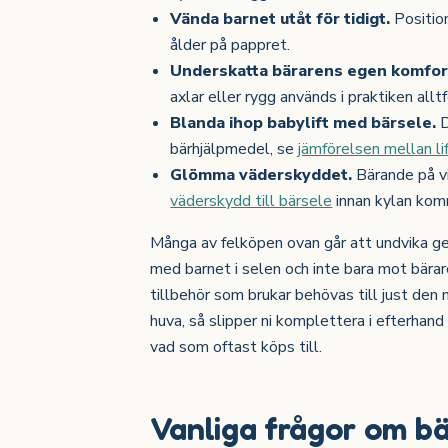
Vända barnet utåt för tidigt.
Position
ålder på pappret.
Underskatta bärarens egen komfor
axlar eller rygg används i praktiken alltf
Blanda ihop babylift med bärsele.
D
bärhjälpmedel, se
jämförelsen mellan li
Glömma väderskyddet.
Bärande på vin
väderskydd till bärsele
innan kylan kom
Många av felköpen ovan går att undvika ge
med barnet i selen och inte bara mot bärar
tillbehör som brukar behövas till just den 
huva, så slipper ni komplettera i efterhand
vad som oftast köps till.
Vanliga frågor om bä