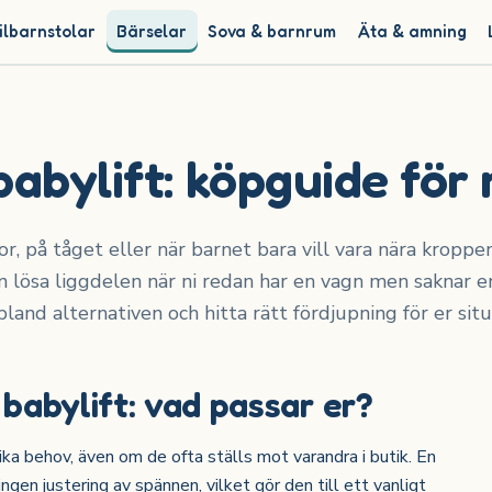
ilbarnstolar
Bärselar
Sova & barnrum
Äta & amning
abylift: köpguide för 
or, på tåget eller när barnet bara vill vara nära kroppe
n lösa liggdelen när ni redan har en vagn men saknar en
land alternativen och hitta rätt fördjupning för er situ
r babylift: vad passar er?
ika behov, även om de ofta ställs mot varandra i butik. En
ngen justering av spännen, vilket gör den till ett vanligt