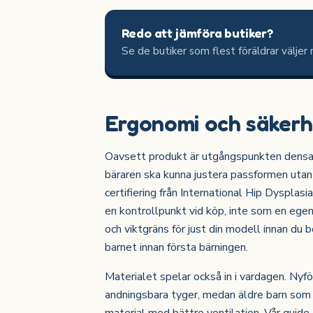
Redo att jämföra butiker?
Se de butiker som flest föräldrar väljer 
Ergonomi och säkerhe
Oavsett produkt är utgångspunkten densamm
bäraren ska kunna justera passformen utan
certifiering från International Hip Dysplas
en kontrollpunkt vid köp, inte som en egen g
och viktgräns för just din modell innan du 
barnet innan första bärningen.
Materialet spelar också in i vardagen. Nyfö
andningsbara tyger, medan äldre barn som 