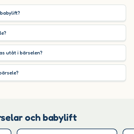
 babylift?
le?
as utåt i bärselen?
bärsele?
selar och babylift