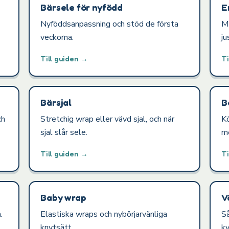
Bärsele för nyfödd
E
Nyföddsanpassning och stöd de första
M-
veckorna.
ju
Till guiden →
Ti
Bärsjal
B
ch
Stretchig wrap eller vävd sjal, och när
Kö
sjal slår sele.
m
Till guiden →
Ti
Baby wrap
V
.
Elastiska wraps och nybörjarvänliga
Så
knytsätt.
ky