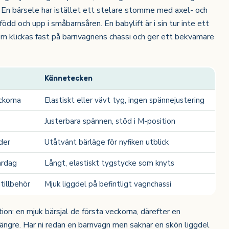
En bärsele har istället ett stelare stomme med axel- och
född och upp i småbarnsåren. En babylift är i sin tur inte ett
om klickas fast på barnvagnens chassi och ger ett bekvämare
Kännetecken
ckorna
Elastiskt eller vävt tyg, ingen spännejustering
Justerbara spännen, stöd i M-position
der
Utåtvänt bärläge för nyfiken utblick
rdag
Långt, elastiskt tygstycke som knyts
tillbehör
Mjuk liggdel på befintligt vagnchassi
tion: en mjuk bärsjal de första veckorna, därefter en
ängre. Har ni redan en barnvagn men saknar en skön liggdel