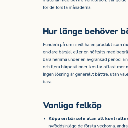
material med bättre ventilation. Vår guide 
för de första månaderna.
Hur länge behöver b
Fundera på om ni vill ha en produkt som räck
enklare bärsjal eller en höftsits med begrä
bära hemma under en avgränsad period. En
och flera bärpositioner, kostar oftast mer 
Ingen lösning är generellt bättre, utan vale
bära.
Vanliga felköp
Köpa en bärsele utan att kontroll
nyföddsinlägg de första veckorna, andra 