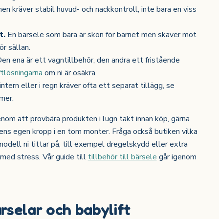
en kräver stabil huvud- och nackkontroll, inte bara en viss
t.
En bärsele som bara är skön för barnet men skaver mot
ör sällan.
en ena är ett vagntillbehör, den andra ett fristående
ftlösningarna
om ni är osäkra.
tern eller i regn kräver ofta ett separat tillägg, se
mer.
nom att provbära produkten i lugn takt innan köp, gärna
ens egen kropp i en tom monter. Fråga också butiken vilka
modell ni tittar på, till exempel dregelskydd eller extra
 med stress. Vår guide till
tillbehör till bärsele
går igenom
rselar och babylift