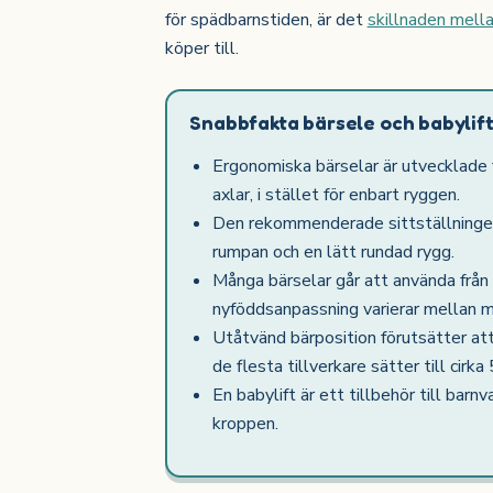
för spädbarnstiden, är det
skillnaden mella
köper till.
Snabbfakta bärsele och babylif
Ergonomiska bärselar är utvecklade f
axlar, i stället för enbart ryggen.
Den rekommenderade sittställningen 
rumpan och en lätt rundad rygg.
Många bärselar går att använda från
nyföddsanpassning varierar mellan m
Utåtvänd bärposition förutsätter att
de flesta tillverkare sätter till cirk
En babylift är ett tillbehör till barn
kroppen.