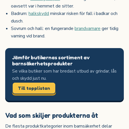
oavsett var i hemmet de sitter.
Badrum:
halkskydd
minskar risken för fall i badkar och
dusch.
Sovrum och hall: en fungerande
brandvarnare
ger tidig
varning vid brand.
Jämför butikernas sortiment av
barnsäkerhetsprodukter
Se vilka butiker som har bredast utbud av grindar, lås
och skydd just nu.
Till topplistan
Vad som skiljer produkterna åt
De flesta produktkategorier inom barnsäkerhet delar