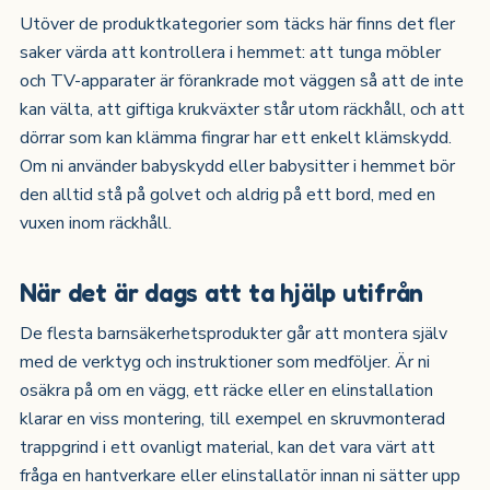
Utöver de produktkategorier som täcks här finns det fler
saker värda att kontrollera i hemmet: att tunga möbler
och TV-apparater är förankrade mot väggen så att de inte
kan välta, att giftiga krukväxter står utom räckhåll, och att
dörrar som kan klämma fingrar har ett enkelt klämskydd.
Om ni använder babyskydd eller babysitter i hemmet bör
den alltid stå på golvet och aldrig på ett bord, med en
vuxen inom räckhåll.
När det är dags att ta hjälp utifrån
De flesta barnsäkerhetsprodukter går att montera själv
med de verktyg och instruktioner som medföljer. Är ni
osäkra på om en vägg, ett räcke eller en elinstallation
klarar en viss montering, till exempel en skruvmonterad
trappgrind i ett ovanligt material, kan det vara värt att
fråga en hantverkare eller elinstallatör innan ni sätter upp