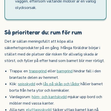
väggen, eftersom vältande möbler är en vanlig
olycksorsak.
Så prioriterar du: rum för rum
Det är sällan meningsfullt att köpa alla
säkerhetsprodukter på en gång. Många föräldrar börjar i
stället med de platser där risken för allvarlig skada är
störst, och fyller på efter hand som barnet blir mer rörligt.
Trappa: en
trappgrind
eller
barngrind
hindrar fall i den
brantaste delen av hemmet.
Kök:
spisskydd
och
lås på skåp och lådor
håller barnet
borta från heta ytor och kemikalier.
Vardagsrum:
hörn- och kantskydd
mjukar upp bord och
möbler med vassa kanter.
Alla rum:
eluttagsskydd
täcker uttag barnet kan nå,