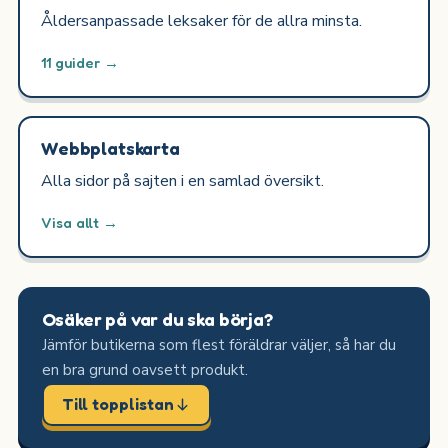
Åldersanpassade leksaker för de allra minsta.
11 guider →
Webbplatskarta
Alla sidor på sajten i en samlad översikt.
Visa allt →
Osäker på var du ska börja?
Jämför butikerna som flest föräldrar väljer, så har du
en bra grund oavsett produkt.
Till topplistan