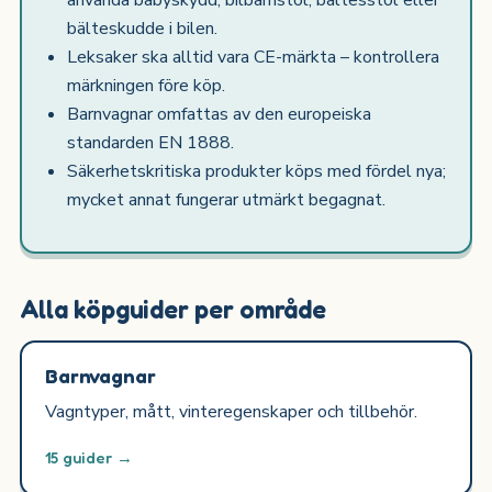
använda babyskydd, bilbarnstol, bältesstol eller
bälteskudde i bilen.
Leksaker ska alltid vara CE-märkta – kontrollera
märkningen före köp.
Barnvagnar omfattas av den europeiska
standarden EN 1888.
Säkerhetskritiska produkter köps med fördel nya;
mycket annat fungerar utmärkt begagnat.
Alla köpguider per område
Barnvagnar
Vagntyper, mått, vinteregenskaper och tillbehör.
15 guider →