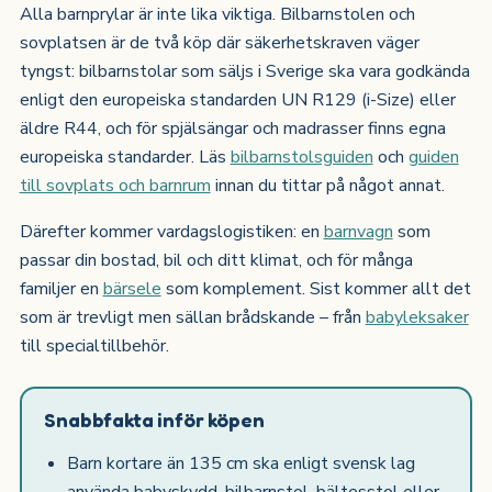
Alla barnprylar är inte lika viktiga. Bilbarnstolen och
sovplatsen är de två köp där säkerhetskraven väger
tyngst: bilbarnstolar som säljs i Sverige ska vara godkända
enligt den europeiska standarden UN R129 (i-Size) eller
äldre R44, och för spjälsängar och madrasser finns egna
europeiska standarder. Läs
bilbarnstolsguiden
och
guiden
till sovplats och barnrum
innan du tittar på något annat.
Därefter kommer vardagslogistiken: en
barnvagn
som
passar din bostad, bil och ditt klimat, och för många
familjer en
bärsele
som komplement. Sist kommer allt det
som är trevligt men sällan brådskande – från
babyleksaker
till specialtillbehör.
Snabbfakta inför köpen
Barn kortare än 135 cm ska enligt svensk lag