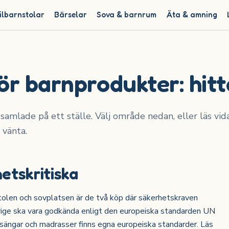
ilbarnstolar
Bärselar
Sova & barnrum
Äta & amning
ör barnprodukter: hitt
samlade på ett ställe. Välj område nedan, eller läs vid
 vänta.
etskritiska
rnstolen och sovplatsen är de två köp där säkerhetskraven
verige ska vara godkända enligt den europeiska standarden UN
älsängar och madrasser finns egna europeiska standarder. Läs