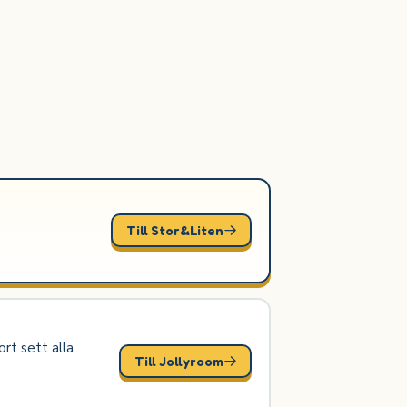
Till Stor&Liten
rt sett alla
Till Jollyroom