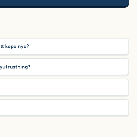
att köpa nya?
byutrustning?