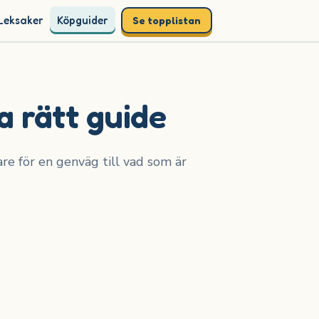
Leksaker
Köpguider
Se topplistan
a rätt guide
are för en genväg till vad som är