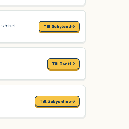
 skötsel.
Till Babyland
Till Bonti
Till Babyonline