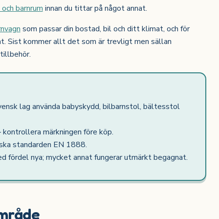
s och barnrum
innan du tittar på något annat.
rnvagn
som passar din bostad, bil och ditt klimat, och för
Sist kommer allt det som är trevligt men sällan
tillbehör.
vensk lag använda babyskydd, bilbarnstol, bältesstol
 kontrollera märkningen före köp.
iska standarden EN 1888.
d fördel nya; mycket annat fungerar utmärkt begagnat.
område