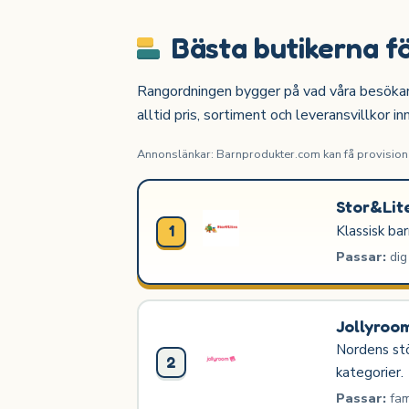
Bästa butikerna f
Rangordningen bygger på vad våra besökare o
alltid pris, sortiment och leveransvillkor in
Annonslänkar: Barnprodukter.com kan få provision n
Stor&Lit
Klassisk ba
1
Passar:
dig
Jollyroo
Nordens stö
2
kategorier.
Passar:
fam