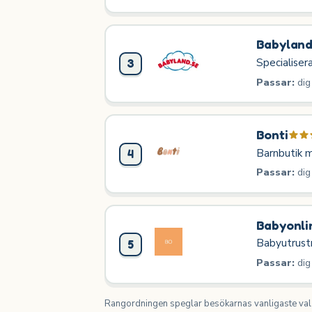
Babylan
Specialiser
3
Passar:
dig
Bonti
Barnbutik m
4
Passar:
dig
Babyonli
Babyutrustn
5
Passar:
dig
Rangordningen speglar besökarnas vanligaste val o