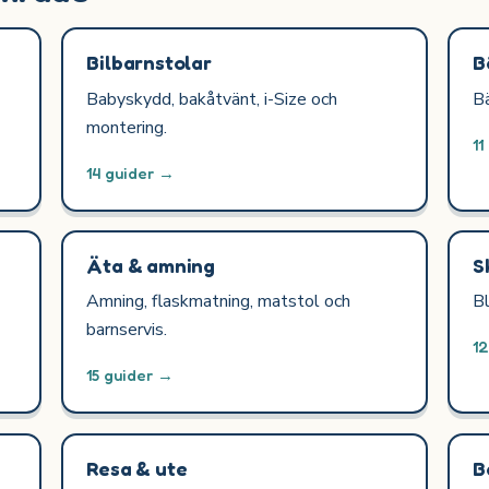
Bilbarnstolar
B
Babyskydd, bakåtvänt, i-Size och
Bä
montering.
11
14 guider →
Äta & amning
S
Amning, flaskmatning, matstol och
Bl
barnservis.
1
15 guider →
Resa & ute
B