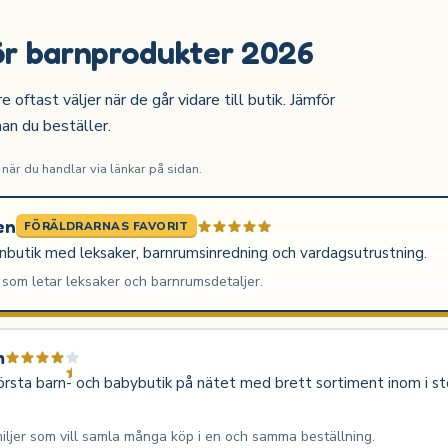
ör barnprodukter 2026
ftast väljer när de går vidare till butik. Jämför
nan du beställer.
är du handlar via länkar på sidan.
en
FÖRÄLDRARNAS FAVORIT
rnbutik med leksaker, barnrumsinredning och vardagsutrustning.
 som letar leksaker och barnrumsdetaljer.
m
rsta barn- och babybutik på nätet med brett sortiment inom i sto
iljer som vill samla många köp i en och samma beställning.