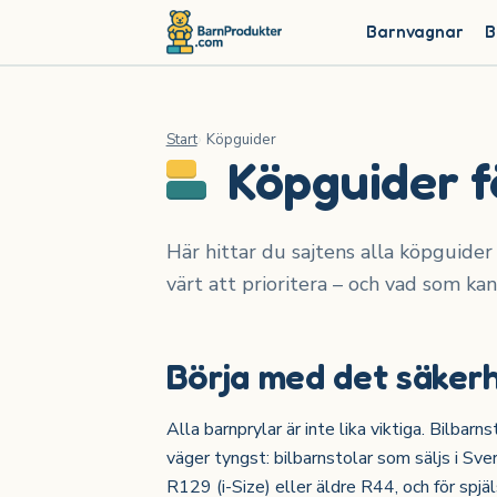
Barnvagnar
B
Start
Köpguider
Köpguider f
Här hittar du sajtens alla köpguider 
värt att prioritera – och vad som kan
Börja med det säkerh
Alla barnprylar är inte lika viktiga. Bilba
väger tyngst: bilbarnstolar som säljs i S
R129 (i-Size) eller äldre R44, och för spj