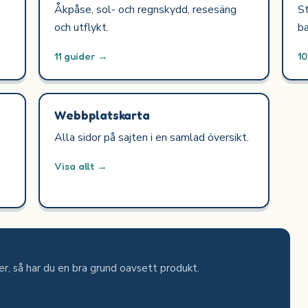
Åkpåse, sol- och regnskydd, resesäng
St
och utflykt.
ba
11 guider →
1
Webbplatskarta
Alla sidor på sajten i en samlad översikt.
Visa allt →
jer, så har du en bra grund oavsett produkt.