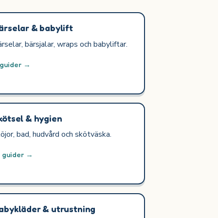
ärselar & babylift
rselar, bärsjalar, wraps och babyliftar.
 guider →
kötsel & hygien
öjor, bad, hudvård och skötväska.
2 guider →
abykläder & utrustning