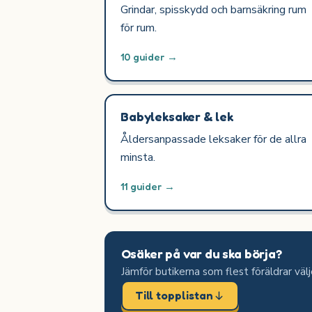
Grindar, spisskydd och barnsäkring rum
för rum.
10 guider →
Babyleksaker & lek
Åldersanpassade leksaker för de allra
minsta.
11 guider →
Osäker på var du ska börja?
Jämför butikerna som flest föräldrar väl
Till topplistan