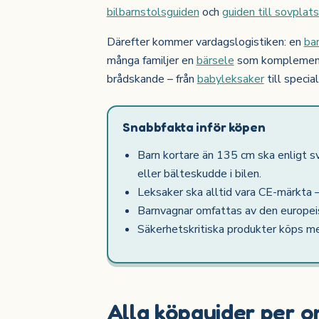
bilbarnstolsguiden
och
guiden till sovplat
Därefter kommer vardagslogistiken: en
ba
många familjer en
bärsele
som komplement. 
brådskande – från
babyleksaker
till special
Snabbfakta inför köpen
Barn kortare än 135 cm ska enligt s
eller bälteskudde i bilen.
Leksaker ska alltid vara CE-märkta –
Barnvagnar omfattas av den europe
Säkerhetskritiska produkter köps me
Alla köpguider per 