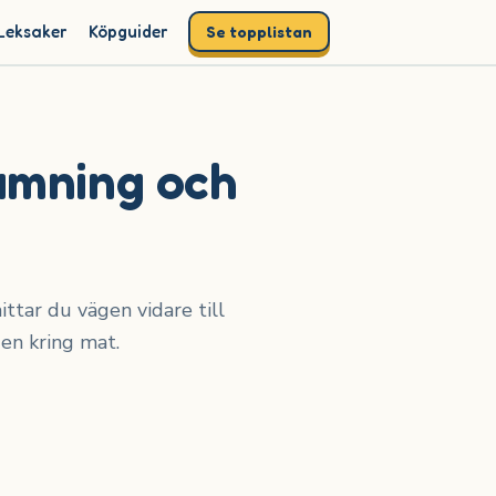
Leksaker
Köpguider
Se topplistan
amning och
ttar du vägen vidare till
en kring mat.