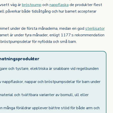
avsett väg är
bröstpump
och
nappflaska
de produkter flest
ell påverkar både tidsåtgång och hur barnet accepterar
emmet under de första månaderna, medan en god
sterilisator
arnet är under fyra månader, enligt 1177:s rekommendation
h bröstpumpsdelar för nyfödda och små barn.
matningsprodukter
gare och tystare, elektriska är snabbare vid regelbunden
 nappflaskor, nappar och bröstpumpsdelar för barn under
terial och tvättbara varianter av bomull, ull eller
n många föräldrar upplever bättre stöd för både arm och