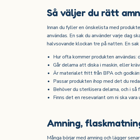
Så väljer du rätt am
Innan du fyller en önskelista med produkte
användas. En sak du använder varje dag sk
halvsovande klockan tre på natten. En sak d
Hur ofta kommer produkten användas: da
Går delarna att diska i maskin, eller kr
Är materialet fritt från BPA och godkä
Passar produkten ihop med det du redan
Behöver du sterilisera delarna, och i så f
Finns det en resevariant om ni ska vara 
Amning, flaskmatning
Många börjar med amning och lägger senare