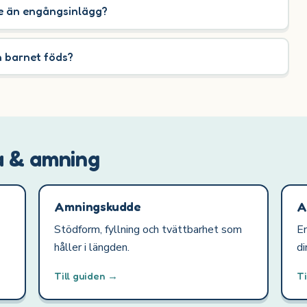
re än engångsinlägg?
n barnet föds?
a & amning
Amningskudde
A
Stödform, fyllning och tvättbarhet som
En
håller i längden.
di
Till guiden →
Ti