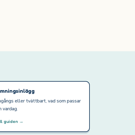
mningsinlägg
gångs eller tvättbart, vad som passar
n vardag.
ll guiden →