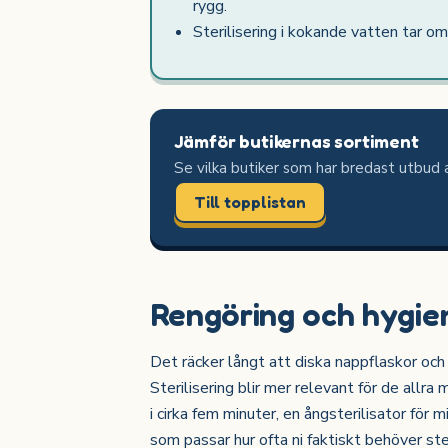
rygg.
Sterilisering i kokande vatten tar om
Jämför butikernas sortiment
Se vilka butiker som har bredast utbud 
Till topplistan
Rengöring och hygie
Det räcker långt att diska nappflaskor oc
Sterilisering blir mer relevant för de allra 
i cirka fem minuter, en ångsterilisator för 
som passar hur ofta ni faktiskt behöver st