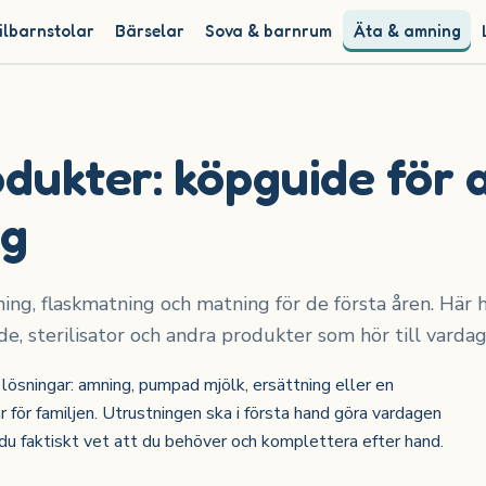
ilbarnstolar
Bärselar
Sova & barnrum
Äta & amning
ukter: köpguide för 
ng
ng, flaskmatning och matning för de första åren. Här hi
, sterilisator och andra produkter som hör till vardag
v lösningar: amning, pumpad mjölk, ersättning eller en
för familjen. Utrustningen ska i första hand göra vardagen
 du faktiskt vet att du behöver och komplettera efter hand.