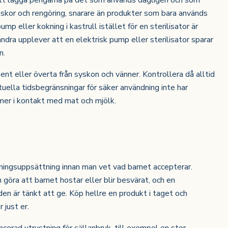
tt lägga pengarna på det som används dagligen och som
askor och rengöring, snarare än produkter som bara används
p eller kokning i kastrull istället för en sterilisator är
 andra upplever att en elektrisk pump eller sterilisator sparar
n.
sent eller överta från syskon och vänner. Kontrollera då alltid
tuella tidsbegränsningar för säker användning inte har
mer i kontakt med mat och mjölk.
tningsuppsättning innan man vet vad barnet accepterar.
göra att barnet hostar eller blir besvärat, och en
en är tänkt att ge. Köp hellre en produkt i taget och
 just er.
ncerad utrustning för sällanbruk, till exempel en stor