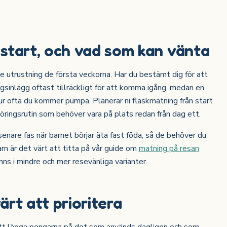
start, och vad som kan vänta
ite utrustning de första veckorna. Har du bestämt dig för att
inlägg oftast tillräckligt för att komma igång, medan en
ur ofta du kommer pumpa. Planerar ni flaskmatning från start
göringsrutin som behöver vara på plats redan från dag ett.
senare fas när barnet börjar äta fast föda, så de behöver du
barn är det värt att titta på vår guide om
matning på resan
nns i mindre och mer resevänliga varianter.
rt att prioritera