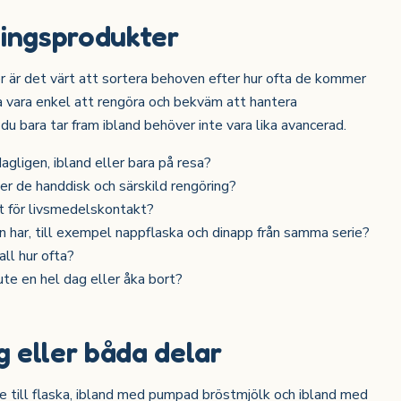
ningsprodukter
r är det värt att sortera behoven efter hur ofta de kommer
a vara enkel att rengöra och bekväm att hantera
u bara tar fram ibland behöver inte vara lika avancerad.
gligen, ibland eller bara på resa?
äver de handdisk och särskild rengöring?
nt för livsmedelskontakt?
 har, till exempel nappflaska och dinapp från samma serie?
all hur ofta?
ute en hel dag eller åka bort?
 eller båda delar
 till flaska, ibland med pumpad bröstmjölk och ibland med