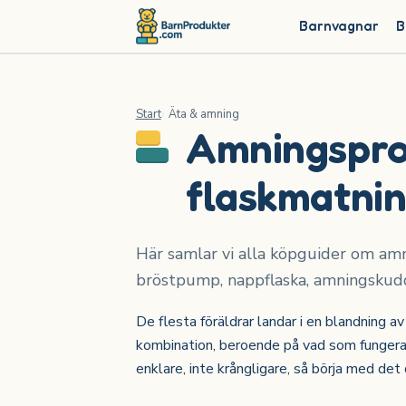
Barnvagnar
B
Start
Äta & amning
Amningsprod
flaskmatni
Här samlar vi alla köpguider om amni
bröstpump, nappflaska, amningskudde
De flesta föräldrar landar i en blandning a
kombination, beroende på vad som fungerar 
enklare, inte krångligare, så börja med det