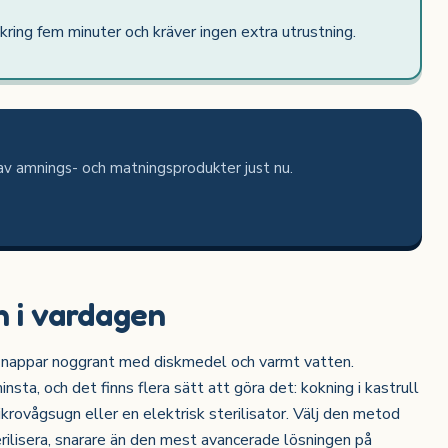
kring fem minuter och kräver ingen extra utrustning.
av amnings- och matningsprodukter just nu.
n i vardagen
h nappar noggrant med diskmedel och varmt vatten.
minsta, och det finns flera sätt att göra det: kokning i kastrull
mikrovågsugn eller en elektrisk sterilisator. Välj den metod
erilisera, snarare än den mest avancerade lösningen på