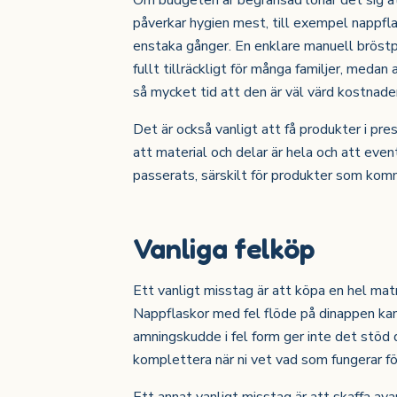
Om budgeten är begränsad lönar det sig a
påverkar hygien mest, till exempel nappfl
enstaka gånger. En enklare manuell bröstpum
fullt tillräckligt för många familjer, medan
så mycket tid att den är väl värd kostnade
Det är också vanligt att få produkter i pre
att material och delar är hela och att even
passerats, särskilt för produkter som kom
Vanliga felköp
Ett vanligt misstag är att köpa en hel ma
Nappflaskor med fel flöde på dinappen kan 
amningskudde i fel form ger inte det stöd d
komplettera när ni vet vad som fungerar för
Ett annat vanligt misstag är att skaffa ava