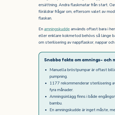
ersättning. Andra flaskmatar från start. O
föräldrar frågar om, eftersom valet av mod
flaskan.
En
amningskudde
används oftast bara i h
eller enklare kokmetod behövs så länge b
om sterilisering av nappflaskor, nappar oc
Snabba fakta om amnings- och 
Manuella bröstpumpar är oftast billi
pumpning.
1177 rekommenderar sterilisering av
fyra månader.
Amningsinlägg finns i både engångsma
bambu.
En amningskudde är inget måste, me