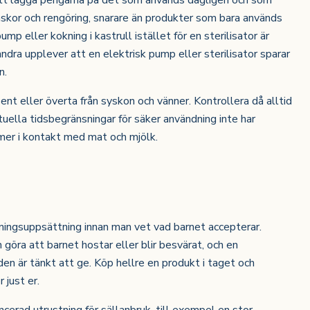
tt lägga pengarna på det som används dagligen och som
askor och rengöring, snarare än produkter som bara används
p eller kokning i kastrull istället för en sterilisator är
 andra upplever att en elektrisk pump eller sterilisator sparar
n.
sent eller överta från syskon och vänner. Kontrollera då alltid
tuella tidsbegränsningar för säker användning inte har
mer i kontakt med mat och mjölk.
tningsuppsättning innan man vet vad barnet accepterar.
göra att barnet hostar eller blir besvärat, och en
en är tänkt att ge. Köp hellre en produkt i taget och
 just er.
ncerad utrustning för sällanbruk, till exempel en stor