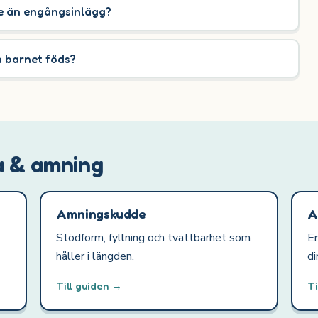
re än engångsinlägg?
n barnet föds?
a & amning
Amningskudde
A
Stödform, fyllning och tvättbarhet som
En
håller i längden.
di
Till guiden →
Ti