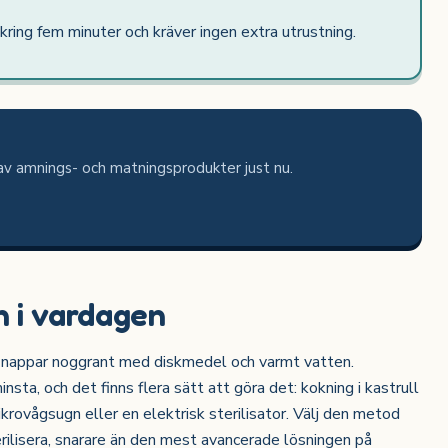
kring fem minuter och kräver ingen extra utrustning.
av amnings- och matningsprodukter just nu.
n i vardagen
h nappar noggrant med diskmedel och varmt vatten.
minsta, och det finns flera sätt att göra det: kokning i kastrull
mikrovågsugn eller en elektrisk sterilisator. Välj den metod
erilisera, snarare än den mest avancerade lösningen på