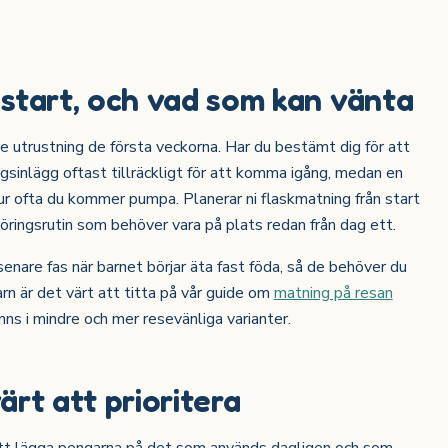
start, och vad som kan vänta
ite utrustning de första veckorna. Har du bestämt dig för att
inlägg oftast tillräckligt för att komma igång, medan en
ur ofta du kommer pumpa. Planerar ni flaskmatning från start
göringsrutin som behöver vara på plats redan från dag ett.
senare fas när barnet börjar äta fast föda, så de behöver du
barn är det värt att titta på vår guide om
matning på resan
nns i mindre och mer resevänliga varianter.
rt att prioritera