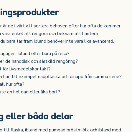
ningsprodukter
r är det värt att sortera behoven efter hur ofta de kommer
a vara enkel att rengöra och bekväm att hantera
u bara tar fram ibland behöver inte vara lika avancerad.
gligen, ibland eller bara på resa?
äver de handdisk och särskild rengöring?
nt för livsmedelskontakt?
 har, till exempel nappflaska och dinapp från samma serie?
all hur ofta?
ute en hel dag eller åka bort?
 eller båda delar
 till flaska, ibland med pumpad bröstmjölk och ibland med