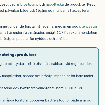
avsett väg är
bröstpump
och
nappflaska
de produkter flest
ell påverkar både tidsåtgång och hur barnet accepterar
emmet under de första månaderna, medan en god
sterilisator
arnet är under fyra månader, enligt 1177:s rekommendation
h bröstpumpsdelar för nyfödda och små barn.
matningsprodukter
gare och tystare, elektriska är snabbare vid regelbunden
 nappflaskor, nappar och bröstpumpsdelar för barn under
terial och tvättbara varianter av bomull, ull eller
n många föräldrar upplever bättre stöd för både arm och