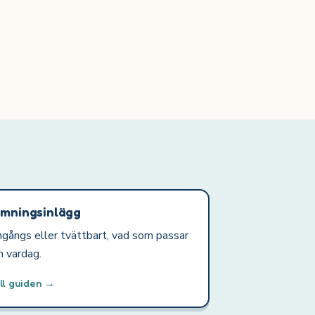
mningsinlägg
gångs eller tvättbart, vad som passar
n vardag.
ll guiden →