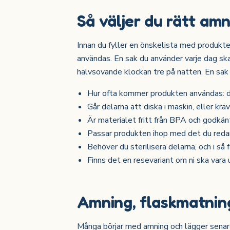
Så väljer du rätt am
Innan du fyller en önskelista med produkte
användas. En sak du använder varje dag sk
halvsovande klockan tre på natten. En sak d
Hur ofta kommer produkten användas: da
Går delarna att diska i maskin, eller kr
Är materialet fritt från BPA och godkä
Passar produkten ihop med det du redan
Behöver du sterilisera delarna, och i så f
Finns det en resevariant om ni ska vara 
Amning, flaskmatning
Många börjar med amning och lägger senare