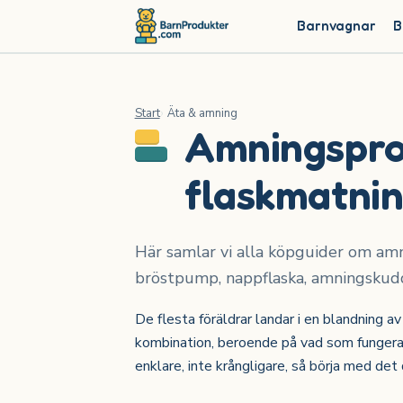
Barnvagnar
B
Start
Äta & amning
Amningsprod
flaskmatni
Här samlar vi alla köpguider om amni
bröstpump, nappflaska, amningskudde
De flesta föräldrar landar i en blandning a
kombination, beroende på vad som fungerar 
enklare, inte krångligare, så börja med det