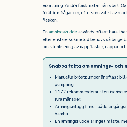
ersättning. Andra flaskmatar från start. O
föräldrar frågar om, eftersom valet av mod
flaskan.
En
amningskudde
används oftast bara i h
eller enklare kokmetod behövs så länge b
om sterilisering av nappflaskor, nappar oc
Snabba fakta om amnings- och 
Manuella bröstpumpar är oftast billi
pumpning.
1177 rekommenderar sterilisering av
fyra månader.
Amningsinlägg finns i både engångsma
bambu.
En amningskudde är inget måste, me