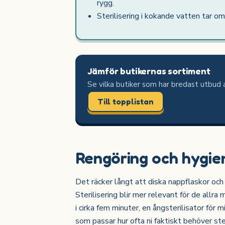
rygg.
Sterilisering i kokande vatten tar om
Jämför butikernas sortiment
Se vilka butiker som har bredast utbud 
Till topplistan
Rengöring och hygie
Det räcker långt att diska nappflaskor oc
Sterilisering blir mer relevant för de allra 
i cirka fem minuter, en ångsterilisator för 
som passar hur ofta ni faktiskt behöver st