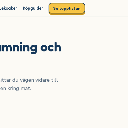
Leksaker
Köpguider
Se topplistan
amning och
ttar du vägen vidare till
en kring mat.