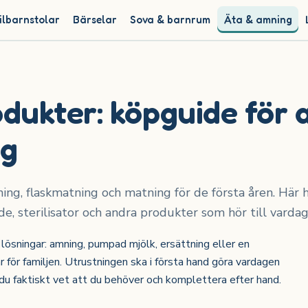
ilbarnstolar
Bärselar
Sova & barnrum
Äta & amning
ukter: köpguide för 
ng
ng, flaskmatning och matning för de första åren. Här hi
, sterilisator och andra produkter som hör till vardag
v lösningar: amning, pumpad mjölk, ersättning eller en
för familjen. Utrustningen ska i första hand göra vardagen
 du faktiskt vet att du behöver och komplettera efter hand.