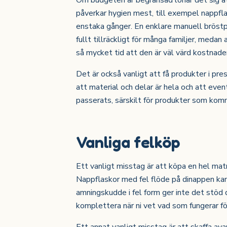
Om budgeten är begränsad lönar det sig a
påverkar hygien mest, till exempel nappfl
enstaka gånger. En enklare manuell bröstpum
fullt tillräckligt för många familjer, medan
så mycket tid att den är väl värd kostnade
Det är också vanligt att få produkter i pre
att material och delar är hela och att even
passerats, särskilt för produkter som kom
Vanliga felköp
Ett vanligt misstag är att köpa en hel ma
Nappflaskor med fel flöde på dinappen kan 
amningskudde i fel form ger inte det stöd d
komplettera när ni vet vad som fungerar för
Ett annat vanligt misstag är att skaffa ava